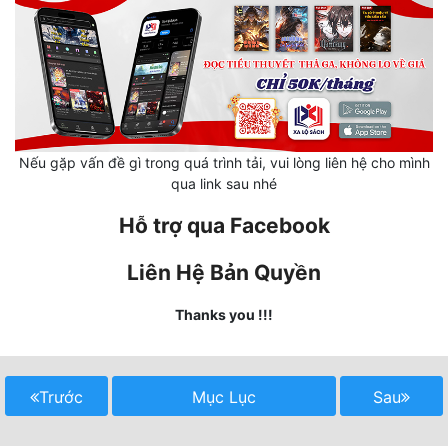
Mưu Mô
Mạt Thế
Mỹ Thực
Ngôn Tình
Nếu gặp vấn đề gì trong quá trình tải, vui lòng liên hệ cho mình
qua link sau nhé
Ngược
Hỗ trợ qua Facebook
Nữ Cường
Liên Hệ Bản Quyền
Nữ Phụ
Thanks you !!!
Phong Thủy - Tâm Linh
Phương Tây
Trước
Mục Lục
Sau
Phản Phái
Quan Trường