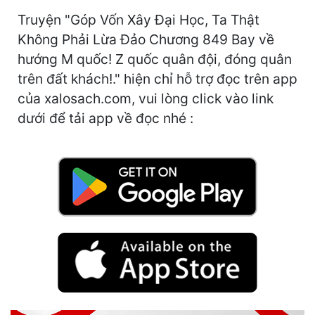
Hài Hước
Truyện "Góp Vốn Xây Đại Học, Ta Thật
Hệ Thống
Không Phải Lừa Đảo Chương 849 Bay về
hướng M quốc! Z quốc quân đội, đóng quân
Học Đường
trên đất khách!." hiện chỉ hỗ trợ đọc trên app
Khoa Huyễn
của xalosach.com, vui lòng click vào link
dưới để tải app về đọc nhé :
Khoa Huyễn Không Gian
Kinh Dị
Kiếm Hiệp
Kỳ Huyễn
Kỳ Ảo
Linh Dị
Làm Giàu
Lịch Sử