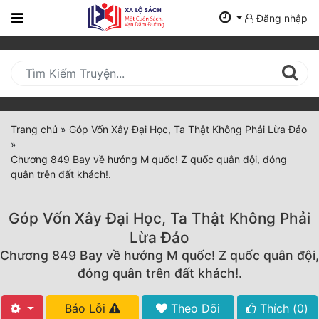
Đăng nhập
Trang
Chủ
Mới
Cập
Nhật
Trang chủ
»
Góp Vốn Xây Đại Học, Ta Thật Không Phải Lừa Đảo
(current)
»
BXH
Chương 849 Bay về hướng M quốc! Z quốc quân đội, đóng
quân trên đất khách!.
Thể Loại
Góp Vốn Xây Đại Học, Ta Thật Không Phải
Tất Cả
Lừa Đảo
Chương 849 Bay về hướng M quốc! Z quốc quân đội,
Truyện Mới Ra
đóng quân trên đất khách!.
Hoàn Thành
Báo Lỗi
Theo Dõi
Thích (
0
)