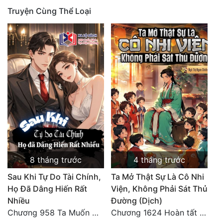
Truyện Cùng Thể Loại
Quân Sự
Sảng Văn
Sắc
Sủng
Thanh Xuân
Tiên Hiệp
Tiểu Thuyết
Trinh Thám
8 tháng trước
4 tháng trước
Triều Đấu
Sau Khi Tự Do Tài Chính,
Ta Mở Thật Sự Là Cô Nhi
Họ Đã Dâng Hiến Rất
Viện, Không Phải Sát Thủ
Trùng Sinh
Nhiều
Đường (Dịch)
Chương 958 Ta Muốn Cùng Các Cô Vĩnh Viễn Ở Bên Nhau (2) Hết
Chương 1624 Hoàn tất cảm nghĩ (2)
Trọng Sinh