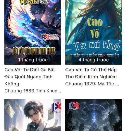
Đẹp
Đẹp Hiệp
Tính Cách Nhân Vật :
Cơ Trí
1 tháng trước
4 tháng trước
Sát Phạt Quyết Đoán
Cao Võ: Từ Giết Gà Bắt
Cao Võ: Ta Có Thể Hấp
Vô Sỉ
Đầu Quét Ngang Tinh
Thu Điểm Kinh Nghiệm
Không
Chương 1329: Ma Tộc đại công chúa Thương Nguyệt
Điềm Đạm
Chương 1683 Tinh Khung Võ Thánh (Hết)