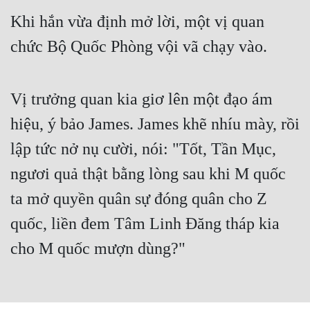
Cổ Đại
Khi hắn vừa định mở lời, một vị quan
Du Hí
chức Bộ Quốc Phòng vội vã chạy vào.
Dã Sử
Dị Giới
Vị trưởng quan kia giơ lên một đạo ám
Dị Năng
hiệu, ý bảo James. James khẽ nhíu mày, rồi
lập tức nở nụ cười, nói: "Tốt, Tần Mục,
Gia Đấu
ngươi quả thật bằng lòng sau khi M quốc
Góc Nhìn Nam
ta mở quyền quân sự đóng quân cho Z
Góc Nhìn Nữ
quốc, liền đem Tâm Linh Đăng tháp kia
Huyền Huyễn
cho M quốc mượn dùng?"
Huyền Nghi
Huyền Ảo