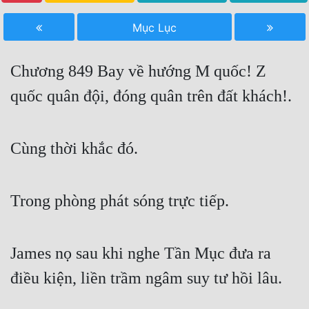
Free
Mục Lục
Hậu Cung
Chương 849 Bay về hướng M quốc! Z
Truyện Convert
quốc quân đội, đóng quân trên đất khách!.
Truyện Dịch
Truyện Nhập Môn
Cùng thời khắc đó.
Truyện ngắn
Xa Lộ Dịch
Trong phòng phát sóng trực tiếp.
Cung Đấu
James nọ sau khi nghe Tần Mục đưa ra
Cạnh Kỹ
điều kiện, liền trầm ngâm suy tư hồi lâu.
Cổ Tiên Hiệp