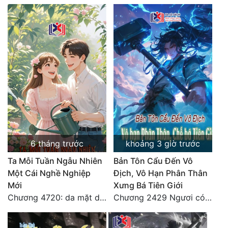
Tu Chân
Tu Tiên
Tội Phạm
Vô Địch
Võ Hiệp
Võng Du
Xuyên Không
6 tháng trước
khoảng 3 giờ trước
Xuyên Nhanh
Ta Mỗi Tuần Ngẫu Nhiên
Bản Tôn Cẩu Đến Vô
Một Cái Nghề Nghiệp
Địch, Vô Hạn Phân Thân
Xuyên Sách
Mới
Xưng Bá Tiên Giới
Xuyên Thư
Chương 4720: da mặt dày
Chương 2429 Ngươi có tuệ nhãn? Ta có...
Điền Văn