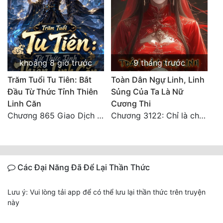
khoảng 8 giờ trước
9 tháng trước
Trăm Tuổi Tu Tiên: Bắt
Toàn Dân Ngự Linh, Linh
Đầu Từ Thức Tỉnh Thiên
Sủng Của Ta Là Nữ
Linh Căn
Cương Thi
Chương 865 Giao Dịch Chí Cao Tiên Thuật!
Chương 3122: Chỉ là chút bọt nước! Điều kiện và tài liệu!**
Các Đại Năng Đã Để Lại Thần Thức
Lưu ý: Vui lòng tải app để có thể lưu lại thần thức trên truyện
này