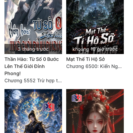
3 tháng trước
khoảng 10 giờ trước
Thần Hào: Từ Số 0 Bước
Mạt Thế Ti Hộ Sở
Lên Thế Giới Đỉnh
Chương 6500: Kiến Nghị Của Vân Lục
Phong!
Chương 5552 Trừ hợp tác, không còn cách nào khác!