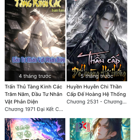
Đô Thị
Đông Phương
Đông Phương Huyền Huyễn
Đồng Nhân
Cẩu Đạo Trường Sinh
4 tháng trước
5 tháng trước
Ngự Thú
Trấn Thủ Tàng Kinh Các
Huyền Huyễn Chi Thần
Truyện Nam
Trăm Năm, Đầu Tư Nhân
Cấp Đế Hoàng Hệ Thống
Vật Phản Diện
Chương 2531 - Chương cuối
Truyện Nữ
Chương 1971 Đại Kết Cục!
Vô Địch Lưu
Xây Dựng Thế Lực
Đam Mỹ