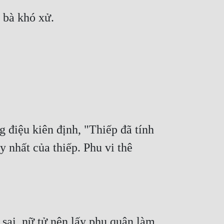
iệu kiên định, "Thiếp đã tính 
nhất của thiếp. Phu vi thê 
sai, nữ tử nên lấy phu quân làm 