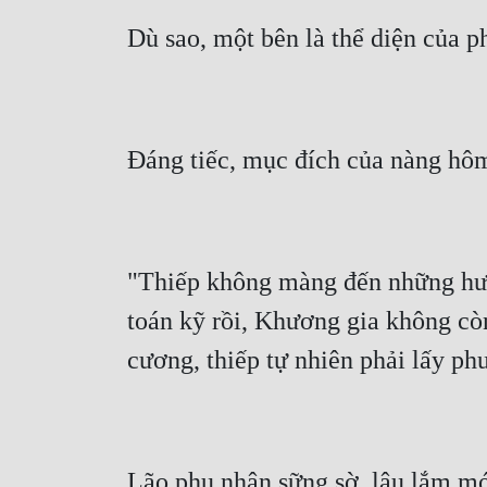
"Thiếp không màng đến những hư 
toán kỹ rồi, Khương gia không còn
Lão phu nhân sững sờ, lâu lắm mới