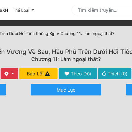
urrent)
BXH
Thể Loại
Trên Dưới Hối Tiếc Không Kịp
»
Chương 11: Làm ngoại thất?
ến Vương Về Sau, Hầu Phủ Trên Dưới Hối Tiế
Chương 11: Làm ngoại thất?
Báo Lỗi
Theo Dõi
Thích (
0
)
Mục Lục