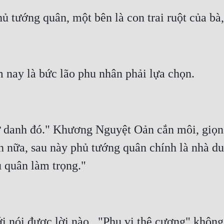
danh đó." Khương Nguyệt Oản cắn môi, giọng đ
 nữa, sau này phủ tướng quân chính là nhà duy 
 nói được lời nào.  "Phu vi thê cương" không 