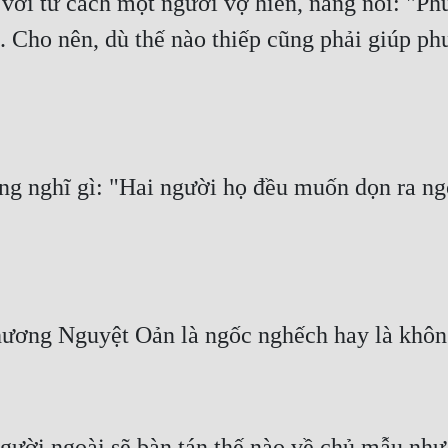
với tư cách một người vợ hiền, nàng nói: "Phu
ếp. Cho nên, dù thế nào thiếp cũng phải giúp p
g nghĩ gì: "Hai người họ đều muốn dọn ra ngo