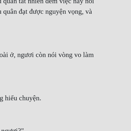
 quân tất nhiên đem việc này nói 
hu quân đạt được nguyện vọng, và 
ài ở, ngươi còn nói vòng vo làm 