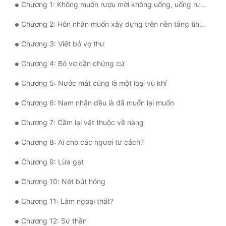
Chương 1: Không muốn rượu mời không uống, uống rượu phạt
Mưu Mô
Chương 2: Hôn nhân muốn xây dựng trên nền tảng tình yêu
Mạt Thế
Chương 3: Viết bỏ vợ thư
Mỹ Thực
Chương 4: Bỏ vợ cần chứng cứ
Ngôn Tình
Chương 5: Nước mắt cũng là một loại vũ khí
Ngược
Chương 6: Nam nhân đều là đã muốn lại muốn
Nữ Cường
Chương 7: Cầm lại vật thuộc về nàng
Nữ Phụ
Chương 8: Ai cho các ngươi tư cách?
Phong Thủy - Tâm Linh
Chương 9: Lừa gạt
Phương Tây
Chương 10: Nét bút hỏng
Chương 11: Làm ngoại thất?
Phản Phái
Chương 12: Sứ thần
Quan Trường