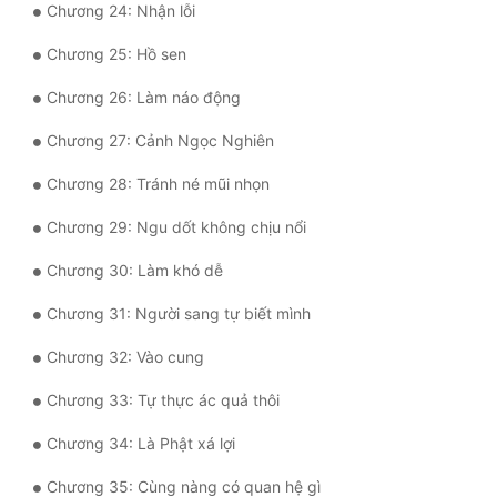
Chương 24: Nhận lỗi
Tu Chân
Chương 25: Hồ sen
Tu Tiên
Chương 26: Làm náo động
Tội Phạm
Chương 27: Cảnh Ngọc Nghiên
Vô Địch
Chương 28: Tránh né mũi nhọn
Võ Hiệp
Chương 29: Ngu dốt không chịu nổi
Võng Du
Chương 30: Làm khó dễ
Xuyên Không
Chương 31: Người sang tự biết mình
Xuyên Nhanh
Chương 32: Vào cung
Xuyên Sách
Chương 33: Tự thực ác quả thôi
Xuyên Thư
Chương 34: Là Phật xá lợi
Điền Văn
Chương 35: Cùng nàng có quan hệ gì