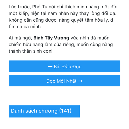
Hài Hước
Lúc trước, Phó Tu nói chỉ thích mình nàng một đời
một kiếp, hiện tại nam nhân này thay lòng đổi dạ.
Hệ Thống
Không cần cũng được, nàng quyết tâm hòa ly, đi
Học Đường
tìm ca ca mình.
Khoa Huyễn
Ai mà ngờ,
Bình Tây Vương
vừa nhìn đã muốn
chiếm hữu nàng làm của riêng, muốn cùng nàng
Khoa Huyễn Không Gian
thành thân sinh con!
Kinh Dị
Bắt Đầu Đọc
Kiếm Hiệp
Đọc Mới Nhất
Kỳ Huyễn
Kỳ Ảo
Linh Dị
Danh sách chương (141)
Làm Giàu
Lịch Sử