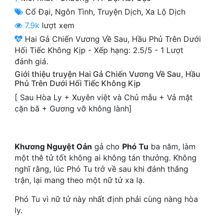
Cổ Đại
Cổ Đại
,
Ngôn Tình
,
Truyện Dịch
,
Xa Lộ Dịch
7.9k
lượt xem
Du Hí
Hai Gả Chiến Vương Về Sau, Hầu Phủ Trên Dưới
Dã Sử
Hối Tiếc Không Kịp
-
Xếp hạng:
2.5
/
5
-
1
Lượt
đánh giá.
Dị Giới
Giới thiệu truyện Hai Gả Chiến Vương Về Sau, Hầu
Phủ Trên Dưới Hối Tiếc Không Kịp
Dị Năng
[ Sau Hòa Ly + Xuyên việt và Chủ mẫu + Vả mặt
Gia Đấu
cặn bã + Gương vỡ không lành]
Góc Nhìn Nam
Góc Nhìn Nữ
Khương Nguyệt Oản
gả cho
Phó Tu
ba năm, làm
một thê tử tốt không ai không tán thưởng. Không
Huyền Huyễn
nghĩ rằng, lúc Phó Tu trở về sau khi đánh thắng
trận, lại mang theo một nữ tử xa lạ.
Huyền Nghi
Phó Tu vì nữ tử này nhất định phải cùng nàng hòa
Huyền Ảo
ly.