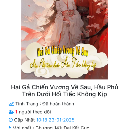
Free
Hậu Cung
Truyện Convert
Truyện Dịch
Truyện Nhập Môn
Truyện ngắn
Xa Lộ Dịch
Hai Gả Chiến Vương Về Sau, Hầu Phủ
Trên Dưới Hối Tiếc Không Kịp
Cung Đấu
Tình Trạng :
Đã hoàn thành
Cạnh Kỹ
1
người theo dõi
Cập Nhật
10:18 23-01-2025
Cổ Tiên Hiệp
Mới nhất :
Chương 141: Đại Kết Cục