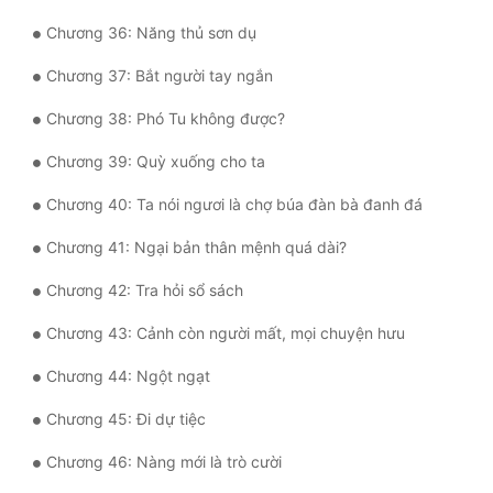
Đô Thị
Chương 36: Năng thủ sơn dụ
Đông Phương
Chương 37: Bắt người tay ngắn
Đông Phương Huyền Huyễn
Chương 38: Phó Tu không được?
Đồng Nhân
Chương 39: Quỳ xuống cho ta
Chương 40: Ta nói ngươi là chợ búa đàn bà đanh đá
Cẩu Đạo Trường Sinh
Chương 41: Ngại bản thân mệnh quá dài?
Ngự Thú
Chương 42: Tra hỏi sổ sách
Truyện Nam
Chương 43: Cảnh còn người mất, mọi chuyện hưu
Truyện Nữ
Chương 44: Ngột ngạt
Vô Địch Lưu
Chương 45: Đi dự tiệc
Xây Dựng Thế Lực
Chương 46: Nàng mới là trò cười
Đam Mỹ