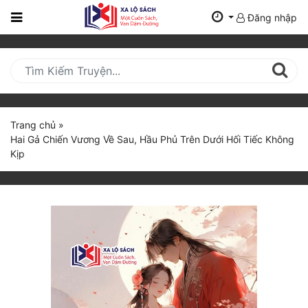
Đăng nhập
Trang
Chủ
Mới
Cập
Nhật
Trang chủ
»
(current)
Hai Gả Chiến Vương Về Sau, Hầu Phủ Trên Dưới Hối Tiếc Không
BXH
Kịp
Thể Loại
Tất Cả
Truyện Mới Ra
Hoàn Thành