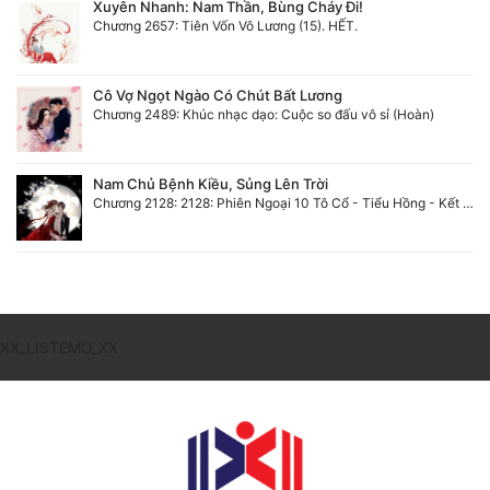
Xuyên Nhanh: Nam Thần, Bùng Cháy Đi!
Chương 2657: Tiên Vốn Vô Lương (15). HẾT.
Cô Vợ Ngọt Ngào Có Chút Bất Lương
Chương 2489: Khúc nhạc dạo: Cuộc so đấu vô sỉ (Hoàn)
Nam Chủ Bệnh Kiều, Sủng Lên Trời
Chương 2128: 2128: Phiên Ngoại 10 Tô Cổ - Tiểu Hồng - Kết Thúc
XX_LISTEMO_XX