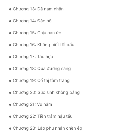
Chương 13: Dã nam nhân
Quân Sự
Chương 14: Đào hố
Sảng Văn
Chương 15: Chịu oan ức
Sắc
Chương 16: Không biết tốt xấu
Sủng
Chương 17: Tác hợp
Thanh Xuân
Chương 18: Qua đường sáng
Tiên Hiệp
Chương 19: Cổ thị tằm trang
Tiểu Thuyết
Chương 20: Súc sinh không bằng
Trinh Thám
Chương 21: Vu hãm
Triều Đấu
Chương 22: Tiền trảm hậu tấu
Trùng Sinh
Chương 23: Lão phu nhân chèn ép
Trọng Sinh