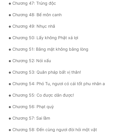
Chương 47: Trúng độc
Đẹp
Chương 48: Bế môn canh
Đẹp Hiệp
Chương 49: Nhục nhã
Chương 50: Lấy không Phật xá lợi
Tính Cách Nhân Vật :
Chương 51: Bằng mặt không bằng lòng
Cơ Trí
Chương 52: Nói xấu
Sát Phạt Quyết Đoán
Chương 53: Quân pháp bất vị thân!
Vô Sỉ
Chương 54: Phó Tu, ngươi có cái tốt phu nhân a
Điềm Đạm
Chương 55: Co được dãn được!
Chương 56: Phạt quỳ
Chương 57: Sai lầm
Chương 58: Đến cùng ngươi đòi hỏi một vật