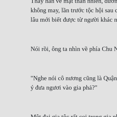
Thấy hắn vẻ mặt thản nhiên, dườn
không may, lần trước tộc hội sau 
"Nghe nói cô nương cũng là Quận 