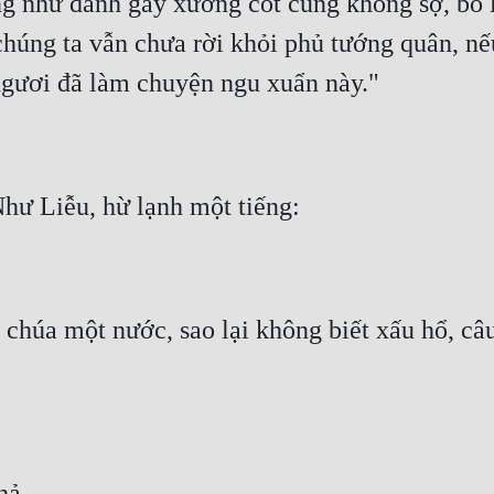
g như đánh gãy xương cốt cũng không sợ, bô l
chúng ta vẫn chưa rời khỏi phủ tướng quân, nếu
chúa một nước, sao lại không biết xấu hổ, câ