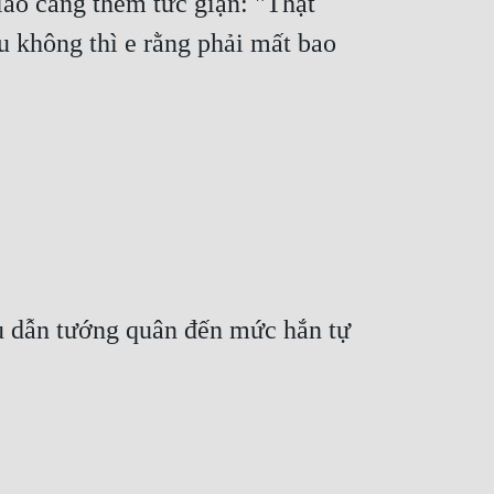
ão càng thêm tức giận: "Thật 
 không thì e rằng phải mất bao 
u dẫn tướng quân đến mức hắn tự 