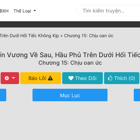
urrent)
BXH
Thể Loại
Trên Dưới Hối Tiếc Không Kịp
»
Chương 15: Chịu oan ức
ến Vương Về Sau, Hầu Phủ Trên Dưới Hối Tiế
Chương 15: Chịu oan ức
Báo Lỗi
Theo Dõi
Thích (
0
)
Mục Lục