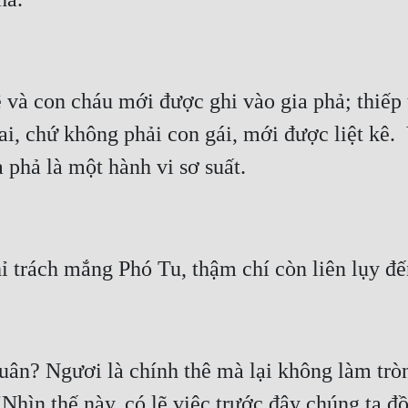
 và con cháu mới được ghi vào gia phả; thiếp t
ai, chứ không phải con gái, mới được liệt kê.  
ân? Ngươi là chính thê mà lại không làm tròn 
"Nhìn thế này, có lẽ việc trước đây chúng ta đ