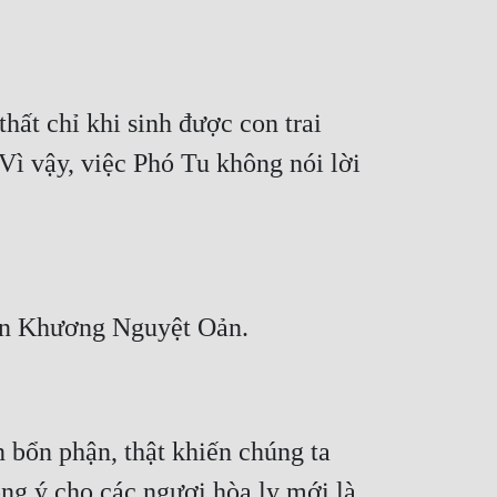
hất chỉ khi sinh được con trai 
Vì vậy, việc Phó Tu không nói lời 
bổn phận, thật khiến chúng ta 
ồng ý cho các ngươi hòa ly mới là 