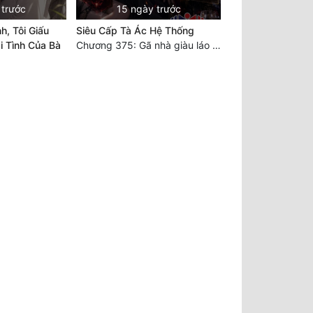
 trước
15 ngày trước
h, Tôi Giấu
Siêu Cấp Tà Ác Hệ Thống
 Tình Của Bà
Chương 375: Gã nhà giàu láo xược