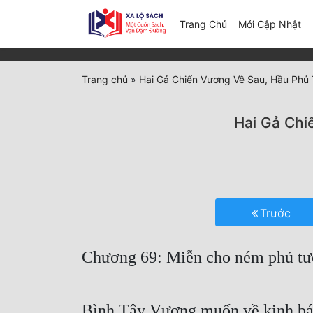
(c
Trang Chủ
Mới Cập Nhật
Trang chủ
»
Hai Gả Chiến Vương Về Sau, Hầu Phủ 
Hai Gả Chi
Trước
Chương 69: Miễn cho ném phủ tư
Bình Tây Vương muốn về kinh báo 