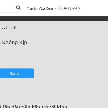
Đăng nhập
Truyện Vừa Xem
g quân mặt
c Không Kịp
Sau
lần đầu tiên hắn trở về kinh