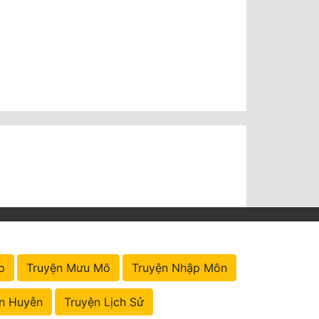
p
Truyện Mưu Mô
Truyện Nhập Môn
n Huyễn
Truyện Lịch Sử