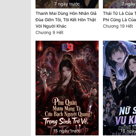
7 ngày trước
7 ngày
Thanh Mai Dùng Hôn Nhân Giả
Thái Tử Là Của T
Đùa Giỡn Tôi, Tôi Kết Hôn Thật
Phi Cũng Là Của
Với Người Khác
Chương 19 Hết
Chương 9 Hết
15 ngày trước
16 ngày