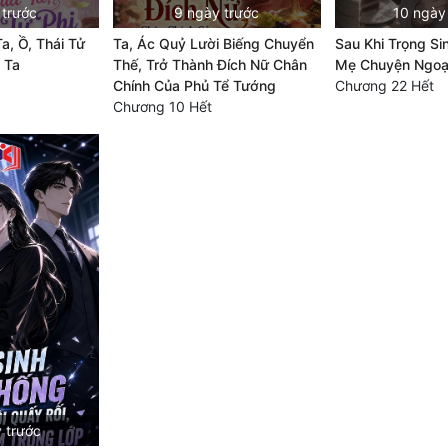
 trước
9 ngày trước
10 ngày
a, Ồ, Thái Tử
Ta, Ác Quỷ Lười Biếng Chuyển
Sau Khi Trọng Sin
 Ta
Thế, Trở Thành Đích Nữ Chân
Mẹ Chuyện Ngoại
Chính Của Phủ Tể Tướng
Chương 22 Hết
Chương 10 Hết
 trước