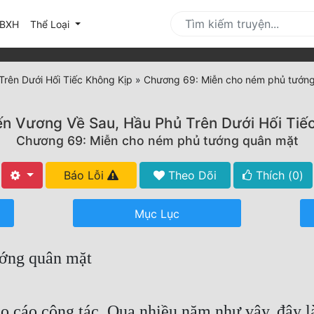
urrent)
BXH
Thể Loại
Trên Dưới Hối Tiếc Không Kịp
»
Chương 69: Miễn cho ném phủ tướn
ến Vương Về Sau, Hầu Phủ Trên Dưới Hối Tiế
Chương 69: Miễn cho ném phủ tướng quân mặt
Báo Lỗi
Theo Dõi
Thích (
0
)
Mục Lục
ớng quân mặt
cáo công tác. Qua nhiều năm như vậy, đây là 