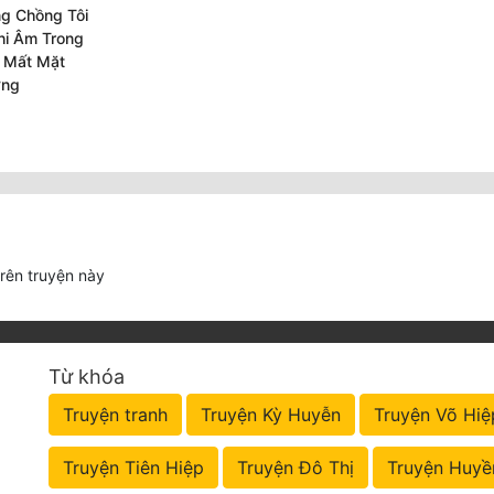
g Chồng Tôi
hi Âm Trong
a Mất Mặt
ờng
trên truyện này
Từ khóa
Truyện tranh
Truyện Kỳ Huyễn
Truyện Võ Hiệ
Truyện Tiên Hiệp
Truyện Đô Thị
Truyện Huyề