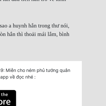
ao a huynh hắn trong thư nói,
òn hắn thì thoải mái lắm, bình
69: Miễn cho ném phủ tướng quân
 app về đọc nhé :