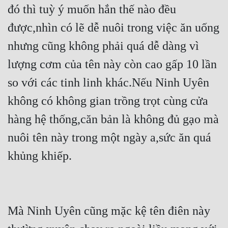
đó thì tuỳ ý muốn hắn thế nào đều 
Đẹp
được,nhìn có lẽ dễ nuôi trong việc ăn uống 
Đẹp Hiệp
nhưng cũng không phải quá dễ dàng vì 
lượng cơm của tên này còn cao gấp 10 lần 
Tính Cách Nhân Vật :
so với các tinh linh khác.Nếu Ninh Uyên 
Cơ Trí
không có không gian trồng trọt cùng cửa 
Sát Phạt Quyết Đoán
hàng hệ thống,căn bản là không đủ gạo mà 
Vô Sỉ
nuôi tên này trong một ngày a,sức ăn quá 
Điềm Đạm
khủng khiếp.
Mà Ninh Uyên cũng mặc kệ tên điên này 