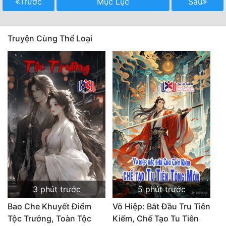
Trước
Mục Lục
Sau
Truyện Cùng Thể Loại
3 phút trước
5 phút trước
Bao Che Khuyết Điểm
Võ Hiệp: Bắt Đầu Tru Tiên
Tộc Trưởng, Toàn Tộc
Kiếm, Chế Tạo Tu Tiên