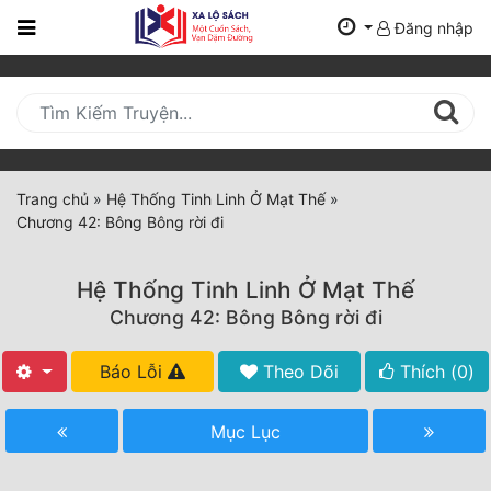
Đăng nhập
Trang
Chủ
Mới
Cập
Nhật
Trang chủ
»
Hệ Thống Tinh Linh Ở Mạt Thế
»
(current)
Chương 42: Bông Bông rời đi
BXH
Thể Loại
Hệ Thống Tinh Linh Ở Mạt Thế
Chương 42: Bông Bông rời đi
Tất Cả
Báo Lỗi
Theo Dõi
Thích (
0
)
Truyện Mới Ra
Mục Lục
Hoàn Thành