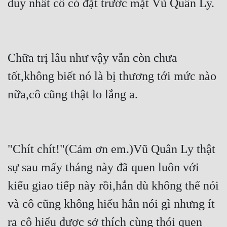
duy nhất cô có đặt trước mặt Vũ Quân Ly.
Cổ Đại
Du Hí
Dã Sử
Chữa trị lâu như vậy vẫn còn chưa 
Dị Giới
tốt,không biết nó là bị thương tới mức nào 
Dị Năng
nữa,cô cũng thật lo lắng a.
Gia Đấu
Góc Nhìn Nam
"Chít chít!"(Cảm ơn em.)Vũ Quân Ly thật 
Góc Nhìn Nữ
sự sau mấy tháng này đã quen luôn với 
Huyền Huyễn
kiểu giao tiếp này rồi,hắn dù không thể nói 
Huyền Nghi
và cô cũng không hiểu hắn nói gì nhưng ít 
Huyền Ảo
ra cô hiểu được sở thích cùng thói quen 