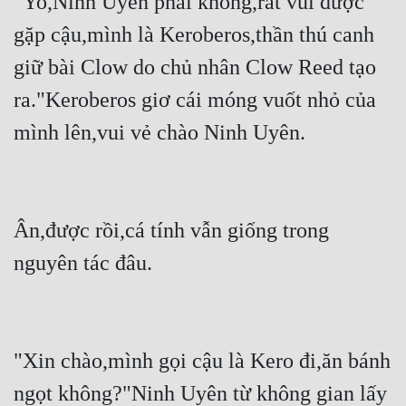
"Yo,Ninh Uyên phải không,rất vui được 
gặp cậu,mình là Keroberos,thần thú canh 
giữ bài Clow do chủ nhân Clow Reed tạo 
ra."Keroberos giơ cái móng vuốt nhỏ của 
mình lên,vui vẻ chào Ninh Uyên.
Ân,được rồi,cá tính vẫn giống trong 
nguyên tác đâu.
"Xin chào,mình gọi cậu là Kero đi,ăn bánh 
ngọt không?"Ninh Uyên từ không gian lấy 