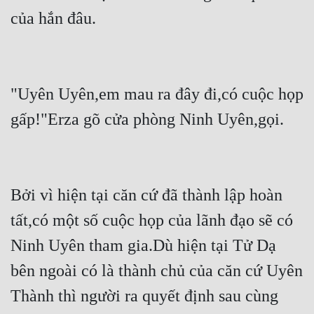
Hài Hước
của hắn đâu.
Hệ Thống
Học Đường
Khoa Huyễn
"Uyên Uyên,em mau ra đây đi,có cuộc họp 
gấp!"Erza gõ cửa phòng Ninh Uyên,gọi.
Khoa Huyễn Không Gian
Kinh Dị
Kiếm Hiệp
Bởi vì hiện tại căn cứ đã thành lập hoàn 
Kỳ Huyễn
tất,có một số cuộc họp của lãnh đạo sẽ có 
Kỳ Ảo
Ninh Uyên tham gia.Dù hiện tại Tử Dạ 
Linh Dị
bên ngoài có là thành chủ của căn cứ Uyên 
Làm Giàu
Thành thì người ra quyết định sau cùng 
Lịch Sử