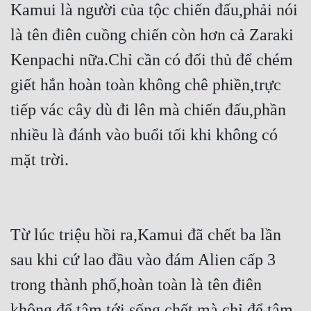
Kamui là người của tộc chiến đấu,phải nói 
Tu Chân
là tên điên cuồng chiến còn hơn cả Zaraki 
Tu Tiên
Kenpachi nữa.Chỉ cần có đối thủ để chém 
Tội Phạm
giết hắn hoàn toàn không chê phiền,trực 
Vô Địch
tiếp vác cây dù đi lên mà chiến đấu,phần 
Võ Hiệp
nhiều là đánh vào buổi tối khi không có 
Võng Du
mặt trời.
Xuyên Không
Xuyên Nhanh
Từ lúc triệu hồi ra,Kamui đã chết ba lần 
Xuyên Sách
sau khi cứ lao đầu vào đám Alien cấp 3 
Xuyên Thư
trong thành phố,hoàn toàn là tên điên 
Điền Văn
không để tâm tới sống chết mà chỉ để tâm 