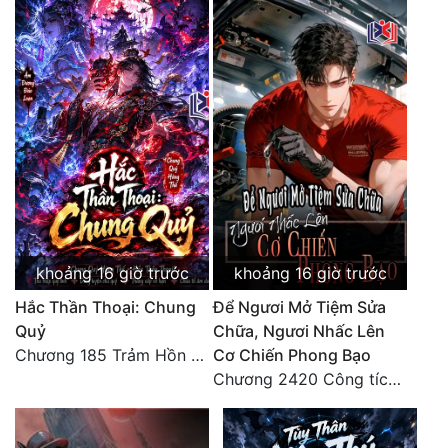
khoảng 16 giờ trước
khoảng 16 giờ trước
Hắc Thần Thoại: Chung
Để Ngươi Mở Tiệm Sửa
Quỷ
Chữa, Ngươi Nhấc Lên
Chương 185 Trảm Hồn Đao Cơ Trương Ngưng Dao
Cơ Chiến Phong Bạo
Chương 2420 Công tích vĩ đại!! Cơ Tu Chi Thần?!