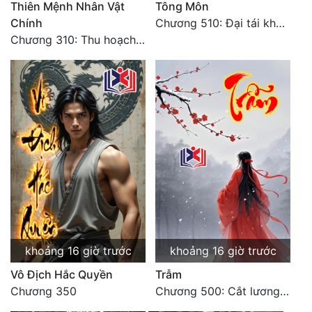
Thiên Mệnh Nhân Vật
Tông Môn
Chính
Chương 510: Đại tái khai màn, quyết đấu khốc liệt
Chương 310: Thu hoạch ngoài ý muốn, ưu thế tuyệt đối.
khoảng 16 giờ trước
khoảng 16 giờ trước
Vô Địch Hắc Quyền
Trẫm
Chương 350
Chương 500: Cắt lương thực là có thể thu hồi Macao (1)