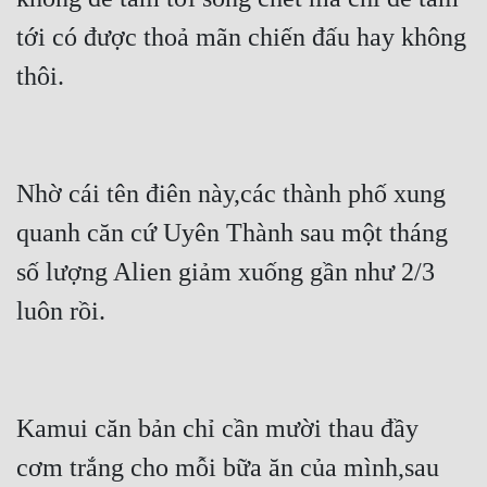
Đô Thị
tới có được thoả mãn chiến đấu hay không 
Đông Phương
thôi.
Đông Phương Huyền Huyễn
Đồng Nhân
Nhờ cái tên điên này,các thành phố xung 
Cẩu Đạo Trường Sinh
quanh căn cứ Uyên Thành sau một tháng 
số lượng Alien giảm xuống gần như 2/3 
Ngự Thú
luôn rồi.
Truyện Nam
Truyện Nữ
Vô Địch Lưu
Kamui căn bản chỉ cần mười thau đầy 
Xây Dựng Thế Lực
cơm trắng cho mỗi bữa ăn của mình,sau 
Đam Mỹ