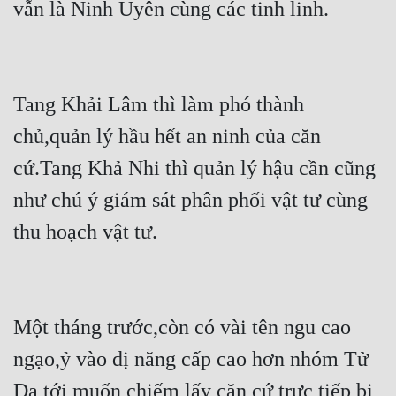
vẫn là Ninh Uyên cùng các tinh linh.
Mưu Mô
Mạt Thế
Tang Khải Lâm thì làm phó thành 
Mỹ Thực
chủ,quản lý hầu hết an ninh của căn 
Ngôn Tình
cứ.Tang Khả Nhi thì quản lý hậu cần cũng 
Ngược
như chú ý giám sát phân phối vật tư cùng 
Nữ Cường
thu hoạch vật tư.
Nữ Phụ
Phong Thủy - Tâm Linh
Phương Tây
Một tháng trước,còn có vài tên ngu cao 
Phản Phái
ngạo,ỷ vào dị năng cấp cao hơn nhóm Tử 
Dạ tới muốn chiếm lấy căn cứ,trực tiếp bị 
Quan Trường