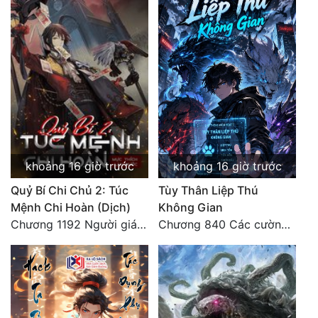
khoảng 16 giờ trước
khoảng 16 giờ trước
Quỷ Bí Chi Chủ 2: Túc
Tùy Thân Liệp Thú
Mệnh Chi Hoàn (Dịch)
Không Gian
Chương 1192 Người giám thị
Chương 840 Các cường giả Hằng Tinh cấp khác đâu?