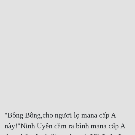
Free
Hậu Cung
Truyện Convert
Truyện Dịch
Truyện Nhập Môn
Truyện ngắn
Xa Lộ Dịch
Cung Đấu
"Bông Bông,cho ngươi lọ mana cấp A 
Cạnh Kỹ
này!"Ninh Uyên cầm ra bình mana cấp A 
Cổ Tiên Hiệp