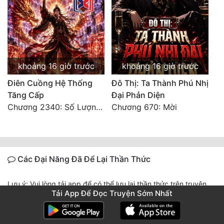
khoảng 16 giờ trước
khoảng 16 giờ trước
Điên Cuồng Hệ Thống
Đô Thị: Ta Thành Phú Nhị
Tăng Cấp
Đại Phản Diện
Chương 2340: Số Lượng Bất Túc!
Chương 670: Mời
Các Đại Năng Đã Để Lại Thần Thức
Lưu ý: Vui lòng tải app để có thể lưu lại thần thức trên truyện
Tải App Để Đọc Truyện Sớm Nhất
này