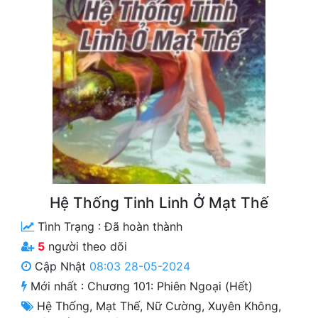
Free
Hậu Cung
Truyện Convert
Truyện Dịch
Truyện Nhập Môn
Truyện ngắn
Xa Lộ Dịch
Hệ Thống Tinh Linh Ở Mạt Thế
Tình Trạng :
Đã hoàn thành
Cung Đấu
5
người theo dõi
Cập Nhật
08:03 28-05-2024
Cạnh Kỹ
Mới nhất :
Chương 101: Phiên Ngoại (Hết)
Cổ Tiên Hiệp
Hệ Thống
,
Mạt Thế
,
Nữ Cường
,
Xuyên Không
,