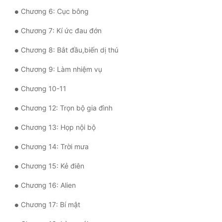
Chương 6: Cục bông
Đẹp
Chương 7: Kí ức đau đớn
Đẹp Hiệp
Chương 8: Bắt đầu,biến dị thú
Tính Cách Nhân Vật :
Chương 9: Làm nhiệm vụ
Cơ Trí
Chương 10-11
Sát Phạt Quyết Đoán
Chương 12: Trọn bộ gia đình
Vô Sỉ
Chương 13: Họp nội bộ
Điềm Đạm
Chương 14: Trời mưa
Chương 15: Kẻ điên
Chương 16: Alien
Chương 17: Bí mật