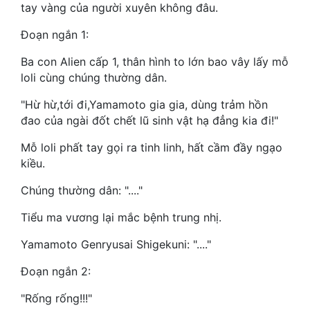
tay vàng của người xuyên không đâu.
Mưu Mô
Đoạn ngắn 1:
Mạt Thế
Ba con Alien cấp 1, thân hình to lớn bao vây lấy mỗ
loli cùng chúng thường dân.
Mỹ Thực
"Hừ hừ,tới đi,Yamamoto gia gia, dùng trảm hồn
Ngôn Tình
đao của ngài đốt chết lũ sinh vật hạ đẳng kia đi!"
Ngược
Mỗ loli phất tay gọi ra tinh linh, hất cầm đầy ngạo
kiều.
Nữ Cường
Chúng thường dân: "...."
Nữ Phụ
Tiểu ma vương lại mắc bệnh trung nhị.
Phong Thủy - Tâm Linh
Yamamoto Genryusai Shigekuni: "...."
Phương Tây
Đoạn ngắn 2:
Phản Phái
"Rống rống!!!"
Quan Trường