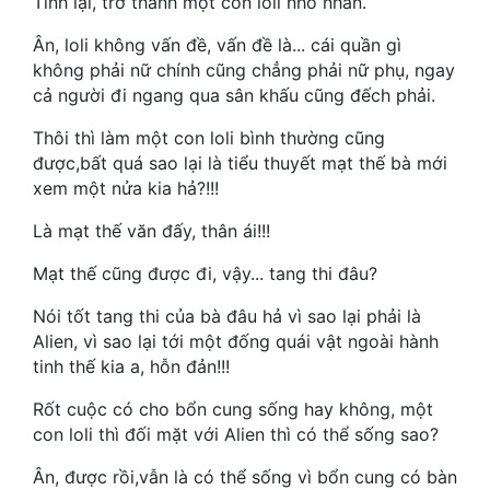
Tỉnh lại, trở thành một con loli nhỏ nhắn.
Hài Hước
Ân, loli không vấn đề, vấn đề là... cái quần gì
Hệ Thống
không phải nữ chính cũng chẳng phải nữ phụ, ngay
cả người đi ngang qua sân khấu cũng đếch phải.
Học Đường
Thôi thì làm một con loli bình thường cũng
Khoa Huyễn
được,bất quá sao lại là tiểu thuyết mạt thế bà mới
Khoa Huyễn Không Gian
xem một nửa kia hả?!!!
Kinh Dị
Là mạt thế văn đấy, thân ái!!!
Kiếm Hiệp
Mạt thế cũng được đi, vậy... tang thi đâu?
Kỳ Huyễn
Nói tốt tang thi của bà đâu hả vì sao lại phải là
Alien, vì sao lại tới một đống quái vật ngoài hành
Kỳ Ảo
tinh thế kia a, hỗn đản!!!
Linh Dị
Rốt cuộc có cho bổn cung sống hay không, một
con loli thì đối mặt với Alien thì có thể sống sao?
Làm Giàu
Ân, được rồi,vẫn là có thể sống vì bổn cung có bàn
Lịch Sử