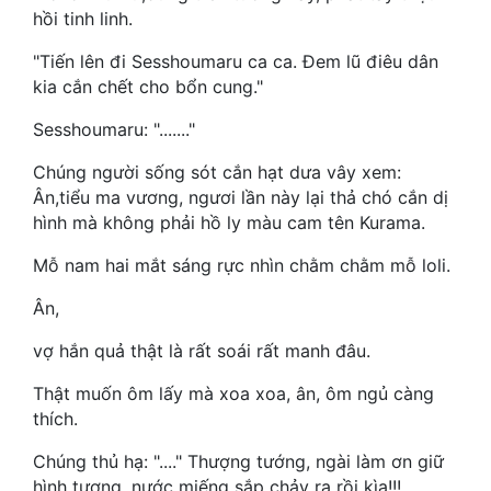
hồi tinh linh.
Tu Chân
"Tiến lên đi Sesshoumaru ca ca. Đem lũ điêu dân
Tu Tiên
kia cắn chết cho bổn cung."
Tội Phạm
Sesshoumaru: "......."
Vô Địch
Chúng người sống sót cắn hạt dưa vây xem:
Ân,tiểu ma vương, ngươi lần này lại thả chó cắn dị
Võ Hiệp
hình mà không phải hồ ly màu cam tên Kurama.
Võng Du
Mỗ nam hai mắt sáng rực nhìn chằm chằm mỗ loli.
Xuyên Không
Ân,
Xuyên Nhanh
vợ hắn quả thật là rất soái rất manh đâu.
Xuyên Sách
Thật muốn ôm lấy mà xoa xoa, ân, ôm ngủ càng
thích.
Xuyên Thư
Chúng thủ hạ: "...." Thượng tướng, ngài làm ơn giữ
Điền Văn
hình tượng, nước miếng sắp chảy ra rồi kìa!!!