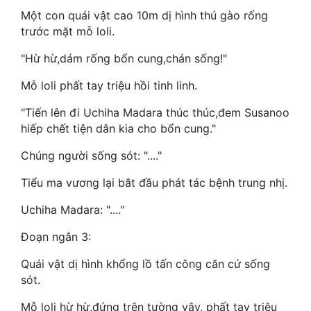
Một con quái vật cao 10m dị hình thú gào rống
Quân Sự
trước mặt mỗ loli.
Sảng Văn
"Hừ hừ,dám rống bổn cung,chán sống!"
Sắc
Mỗ loli phất tay triệu hồi tinh linh.
Sủng
"Tiến lên đi Uchiha Madara thúc thúc,đem Susanoo
hiếp chết tiện dân kia cho bổn cung."
Thanh Xuân
Chúng người sống sót: "...."
Tiên Hiệp
Tiểu ma vương lại bắt đầu phát tác bệnh trung nhị.
Tiểu Thuyết
Uchiha Madara: "...."
Trinh Thám
Đoạn ngắn 3:
Triều Đấu
Quái vật dị hình khổng lồ tấn công căn cứ sống
Trùng Sinh
sót.
Trọng Sinh
Mỗ loli hừ hừ,đứng trên tường vây, phất tay triệu