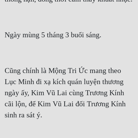
Hài Hước
Hệ Thống
Học Đường
Ngày mùng 5 tháng 3 buổi sáng.
Khoa Huyễn
Khoa Huyễn Không Gian
Kinh Dị
Cũng chính là Mộng Tri Ức mang theo 
Kiếm Hiệp
Lục Minh đi xạ kích quán luyện thương 
Kỳ Huyễn
ngày ấy, Kim Vũ Lai cùng Trương Kính 
Kỳ Ảo
cãi lộn, để Kim Vũ Lai đối Trương Kính 
Linh Dị
sinh ra sát ý.
Làm Giàu
Lịch Sử