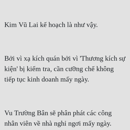
Quân Sự
Sảng Văn
Kim Vũ Lai kế hoạch là như vậy.
Sắc
Sủng
Thanh Xuân
Bởi vì xạ kích quán bởi vì 'Thương kích sự 
Tiên Hiệp
kiện' bị kiểm tra, cần cưỡng chế không 
tiếp tục kinh doanh mấy ngày.
Tiểu Thuyết
Trinh Thám
Triều Đấu
Vu Trường Bân sẽ phân phát các công 
Trùng Sinh
nhân viên về nhà nghỉ ngơi mấy ngày.
Trọng Sinh