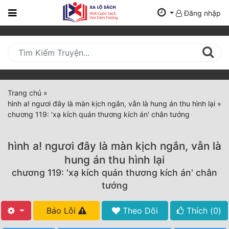
Đăng nhập
Trang
Chủ
Mới
Cập
Nhật
Trang chủ
»
(current)
hình a! ngươi đây là màn kịch ngắn, vẫn là hung án thu hình lại
»
BXH
chương 119: 'xạ kích quán thương kích án' chân tướng
Thể Loại
hình a! ngươi đây là màn kịch ngắn, vẫn là
hung án thu hình lại
Tất Cả
chương 119: 'xạ kích quán thương kích án' chân
tướng
Truyện Mới Ra
Hoàn Thành
Báo Lỗi
Theo Dõi
Thích (
0
)