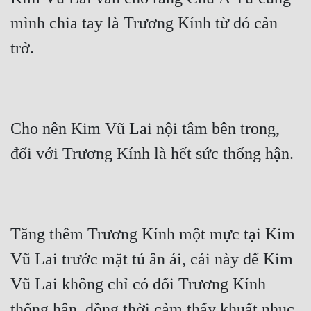
Cổ Đại
mình chia tay là Trương Kính từ đó cản 
Du Hí
trở.
Dã Sử
Dị Giới
Dị Năng
Cho nên Kim Vũ Lai nội tâm bên trong, 
Gia Đấu
đối với Trương Kính là hết sức thống hận.
Góc Nhìn Nam
Góc Nhìn Nữ
Tăng thêm Trương Kính một mực tại Kim 
Huyền Huyễn
Vũ Lai trước mặt tú ân ái, cái này để Kim 
Huyền Nghi
Vũ Lai không chỉ có đối Trương Kính 
Huyền Ảo
thống hận, đồng thời cảm thấy khuất nhục.