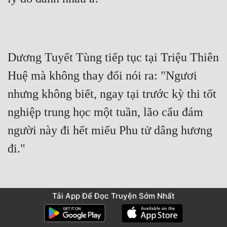
Dương Tuyết Tùng tiếp tục tại Triệu Thiên 
Huệ mà không thay đổi nói ra: "Ngươi 
nhưng không biết, ngay tại trước kỳ thi tốt 
nghiệp trung học một tuần, lão cẩu đám 
người này đi hết miếu Phu tử dâng hương 
đi."
Tải App Để Đọc Truyện Sớm Nhất
Triệu Thiên Huệ hơi nghi hoặc một chút: 
"Bọn hắn cũng thi đại học sao?"