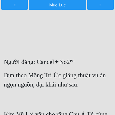
Mục Lục
Free
Hậu Cung
Truyện Convert
Truyện Dịch
Truyện Nhập Môn
Truyện ngắn
Người đăng: Cancel✦No2ᴾᴳ
Xa Lộ Dịch
Dựa theo Mộng Tri Ức giảng thuật vụ án 
ngọn nguồn, đại khái như sau.
Cung Đấu
Cạnh Kỹ
Cổ Tiên Hiệp
Kim Vũ Lai vẫn cho rằng Chu Á Tử cùng 