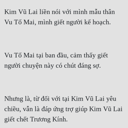
Kim Vũ Lai liền nói với mình mẫu thân 
Mưu Mô
Vu Tố Mai, mình giết người kế hoạch.
Mạt Thế
Mỹ Thực
Ngôn Tình
Vu Tố Mai tại ban đầu, cảm thấy giết 
Ngược
người chuyện này có chút đáng sợ.
Nữ Cường
Nữ Phụ
Phong Thủy - Tâm Linh
Nhưng là, từ đối với tại Kim Vũ Lai yêu 
Phương Tây
chiều, vẫn là đáp ứng trợ giúp Kim Vũ Lai 
Phản Phái
giết chết Trương Kính.
Quan Trường