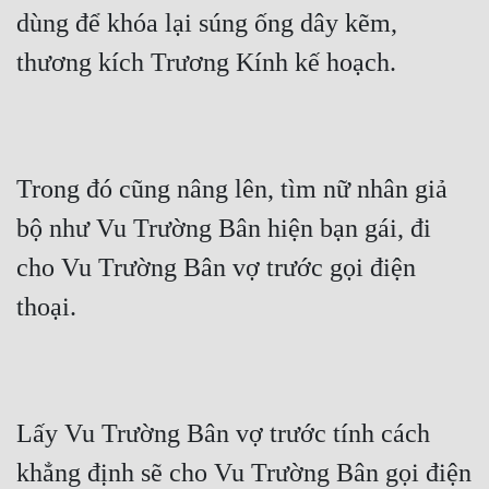
dùng để khóa lại súng ống dây kẽm, 
Đẹp
thương kích Trương Kính kế hoạch.
Đẹp Hiệp
Tính Cách Nhân Vật :
Trong đó cũng nâng lên, tìm nữ nhân giả 
Cơ Trí
bộ như Vu Trường Bân hiện bạn gái, đi 
Sát Phạt Quyết Đoán
cho Vu Trường Bân vợ trước gọi điện 
Vô Sỉ
thoại.
Điềm Đạm
Lấy Vu Trường Bân vợ trước tính cách 
khẳng định sẽ cho Vu Trường Bân gọi điện 