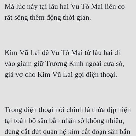
Đô Thị
Mà lúc này tại lầu hai Vu Tố Mai liền có 
rất sống thêm động thời gian.
Đông Phương
Đông Phương Huyền Huyễn
Đồng Nhân
Kim Vũ Lai để Vu Tố Mai từ lầu hai đi 
vào giam giữ Trương Kính ngoài cửa sổ, 
Cẩu Đạo Trường Sinh
giả vờ cho Kim Vũ Lai gọi điện thoại.
Ngự Thú
Truyện Nam
Truyện Nữ
Trong điện thoại nói chính là thừa dịp hiện 
Vô Địch Lưu
tại toàn bộ sân bắn nhân số không nhiều, 
Xây Dựng Thế Lực
dùng cắt đứt quan hệ kìm cắt đoạn sân bắn 
Đam Mỹ