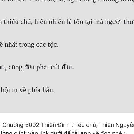
 thiếu chủ, hiển nhiên là tồn tại mà người th
ế nhất trong các tộc.
ủ, cũng đều phải cúi đầu.
hội tụ về phía hắn.
 Chương 5002 Thiên Đình thiếu chủ, Thiên Nguyên
òng click vào link dưới để tải app về đọc nhé :