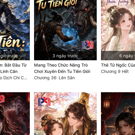
giờ trước
3 ngày trước
6 ngày 
n: Bắt Đầu Từ
Mang Theo Chức Năng Trò
Thê Tử Ngốc Củ
 Linh Căn
Chơi Xuyên Đến Tu Tiên Giới
Chương 9 Hết
Chương 865 Giao Dịch Chí Cao Tiên Thuật!
Chương 36: Lên Sân