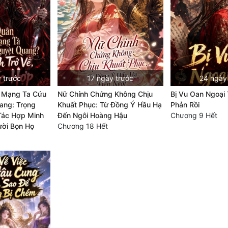
 trước
17 ngày trước
24 ngày
 Mạng Ta Cứu
Nữ Chính Chứng Không Chịu
Bị Vu Oan Ngoại 
ang: Trọng
Khuất Phục: Từ Đồng Ý Hầu Hạ
Phản Rồi
 Tác Hợp Minh
Đến Ngôi Hoàng Hậu
Chương 9 Hết
ười Bọn Họ
Chương 18 Hết