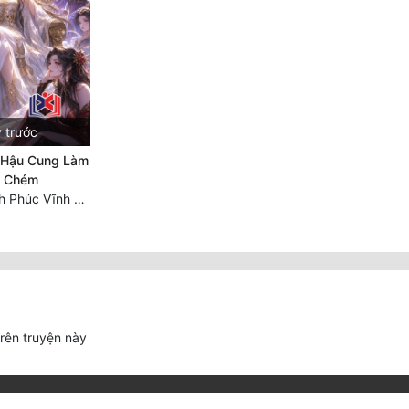
 trước
 Hậu Cung Làm
ị Chém
Chương 20: Hạnh Phúc Vĩnh Hằng (Hết)
trên truyện này