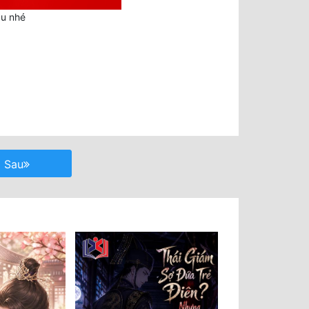
au nhé
Sau