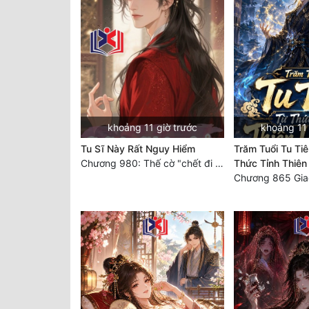
khoảng 11 giờ trước
khoảng 11 
Tu Sĩ Này Rất Nguy Hiểm
Trăm Tuổi Tu Tiê
Chương 980: Thế cờ "chết đi sống"
Thức Tỉnh Thiên