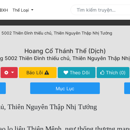
urrent)
BXH
Thể Loại
5002 Thiên Đình thiếu chủ, Thiên Nguyên Thập Nhị Tướng
Hoang Cổ Thánh Thể (Dịch)
 5002 Thiên Đình thiếu chủ, Thiên Nguyên Thập Nh
Báo Lỗi
Theo Dõi
Thích (
0
)
Mục Lục
hủ, Thiên Nguyên Thập Nhị Tướng
 cao lo liệu Thiên Mệnh, ngự thống thương man