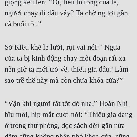
giọng kêu lên: “Ôi, tiểu tổ tông của ta, 
Đô Thị
ngươi chạy đi đâu vậy? Ta chờ ngươi gần 
Đông Phương
cả buổi tối.”
Đông Phương Huyền Huyễn
Đồng Nhân
Sở Kiều khẽ le lưỡi, rụt vai nói: “Ngựa 
của ta bị kinh động chạy một đoạn rất xa 
Cẩu Đạo Trường Sinh
nên giờ ta mới trở về, thiếu gia đâu? Làm 
Ngự Thú
sao trễ thế này mà còn chưa khóa cửa?”
Truyện Nam
Truyện Nữ
“Vận khí ngươi rất tốt đó nha.” Hoàn Nhi 
Vô Địch Lưu
bĩu môi, híp mắt cười nói: “Thiếu gia đang 
ở trong thư phòng, đọc sách đến gần nửa 
Xây Dựng Thế Lực
đêm cũng không phân phó khóa cửa, cũng 
Đam Mỹ