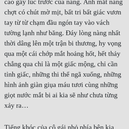
cao gầy lúc trước của nàng. Ánh mắt nàng 
chợt có chút mờ mịt, bất tri bất giác vươn 
Mưu Mô
tay từ từ chạm đầu ngón tay vào vách 
Mạt Thế
tường lạnh như băng. Đáy lòng nàng nhất 
Mỹ Thực
thời dâng lên một trận bi thương, hy vọng 
Ngôn Tình
qua một cái chớp mắt hoảng hốt, hết thảy 
Ngược
chẳng qua chỉ là một giấc mộng, chỉ cần 
Nữ Cường
tỉnh giấc, những thi thể ngã xuống, những 
Nữ Phụ
hình ảnh giàn giụa máu tươi cùng những 
Phong Thủy - Tâm Linh
giọt nước mắt bi ai kia sẽ như chưa từng 
Phương Tây
xảy ra…
Phản Phái
Tiếng khóc của cô gái nhỏ phía bên kia 
Quan Trường