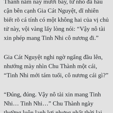
Thành năm nay mười bảy, từ nhỏ đã hầu 
cận bên cạnh Gia Cát Nguyệt, dĩ nhiên 
biết rõ cá tính có một không hai của vị chủ 
tử này, vội vàng lấy lòng nói: “Vậy nô tài 
xin phép mang Tinh Nhi cô nương đi.”
Gia Cát Nguyệt nghi ngờ ngẩng đầu lên, 
nhướng mày nhìn Chu Thành một cái, 
“Tinh Nhi mới tám tuổi, cô nương cái gì?”
“Đúng, đúng. Vậy nô tài xin mang Tinh 
Nhi… Tinh Nhi…” Chu Thành ngày 
thường luôn lanh lợi nhưng nhất thời lại 