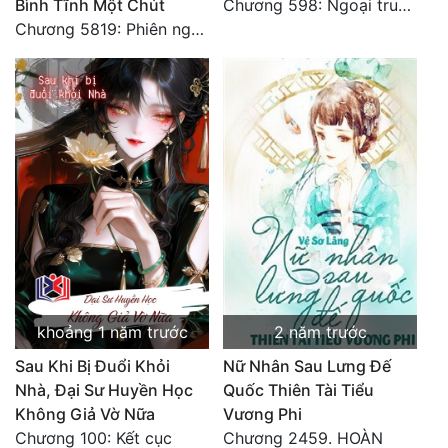
Bình Tĩnh Một Chút
Chương 598: Ngoại truyện: Tiểu Tiểu Ký
Chương 5819: Phiên ngoại: Trở lại STARS [HẾT]
khoảng 1 năm trước
2 năm trước
Sau Khi Bị Đuổi Khỏi
Nữ Nhân Sau Lưng Đế
Nhà, Đại Sư Huyền Học
Quốc Thiên Tài Tiểu
Không Giả Vờ Nữa
Vương Phi
Chương 100: Kết cục
Chương 2459. HOÀN