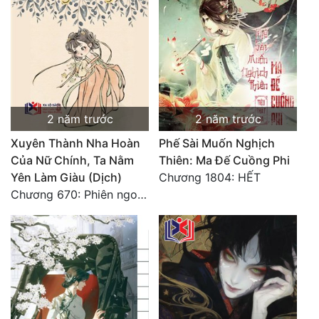
2 năm trước
2 năm trước
Xuyên Thành Nha Hoàn
Phế Sài Muốn Nghịch
Của Nữ Chính, Ta Nằm
Thiên: Ma Đế Cuồng Phi
Yên Làm Giàu (Dịch)
Chương 1804: HẾT
Chương 670: Phiên ngoại 16. HẾT.