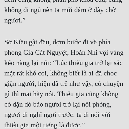
không đi ngủ nên ta mới dám ở đây chờ 
Đẹp
ngươi.”
Đẹp Hiệp
Tính Cách Nhân Vật :
Sở Kiều gật đầu, dợm bước đi về phía 
Cơ Trí
phòng Gia Cát Nguyệt, Hoàn Nhi vội vàng 
Sát Phạt Quyết Đoán
kéo nàng lại nói: “Lúc thiếu gia trở lại sắc 
mặt rất khó coi, không biết là ai đã chọc 
Vô Sỉ
giận người, hiện đã trễ như vậy, có chuyện 
Điềm Đạm
gì thì mai hãy nói. Thiếu gia cũng không 
có dặn dò bảo ngươi trở lại nội phòng, 
ngươi đi nghỉ ngơi trước, ta đi nói với 
thiếu gia một tiếng là được.”