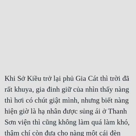
Free
Hậu Cung
Truyện Convert
Truyện Dịch
Truyện Nhập Môn
Truyện ngắn
Khi Sở Kiều trở lại phủ Gia Cát thì trời đã 
Xa Lộ Dịch
rất khuya, gia đinh giữ của nhìn thấy nàng 
thì hơi có chút giật mình, nhưng biết nàng 
Cung Đấu
hiện giờ là hạ nhân được sủng ái ở Thanh 
Cạnh Kỹ
Sơn viện thì cũng không làm quá làm khó, 
Cổ Tiên Hiệp
thậm chí còn đưa cho nàng một cái đèn 