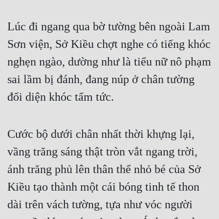
Hài Hước
Hệ Thống
Lúc đi ngang qua bờ tường bên ngoài Lam 
Sơn viện, Sở Kiều chợt nghe có tiếng khóc 
Học Đường
nghẹn ngào, dường như là tiểu nữ nô phạm 
Khoa Huyễn
sai lầm bị đánh, đang núp ở chân tường 
Khoa Huyễn Không Gian
đối diện khóc tấm tức.
Kinh Dị
Kiếm Hiệp
Cước bộ dưới chân nhất thời khựng lại, 
Kỳ Huyễn
vầng trăng sáng thật tròn vắt ngang trời, 
Kỳ Ảo
ánh trăng phủ lên thân thể nhỏ bé của Sở 
Linh Dị
Kiều tạo thành một cái bóng tinh tế thon 
Làm Giàu
dài trên vách tường, tựa như vóc người 
Lịch Sử