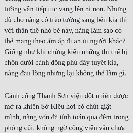
tường vẫn tiếp tục vang lên nỉ non. Nhưng 
Quân Sự
dù cho nàng có trèo tường sang bên kia thì 
Sảng Văn
với thân thể nhỏ bé này, nàng làm sao có 
Sắc
thể mang theo ấm áp đi an ủi người khác? 
Sủng
Giống như khi chứng kiến những thi thể bị 
Thanh Xuân
chôn dưới cánh đồng phủ đầy tuyết kia, 
Tiên Hiệp
nàng đau lòng nhưng lại không thể làm gì.
Tiểu Thuyết
Trinh Thám
Cánh cổng Thanh Sơn viện đột nhiên được 
Triều Đấu
mở ra khiến Sở Kiều hơi có chút giật 
mình, nàng vốn đã tính toán qua đêm trong 
Trùng Sinh
phòng củi, không ngờ cổng viện vẫn chưa 
Trọng Sinh