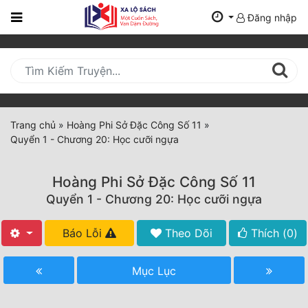
Đăng nhập
Trang
Chủ
Mới
Cập
Nhật
Trang chủ
»
Hoàng Phi Sở Đặc Công Số 11
»
(current)
Quyển 1 - Chương 20: Học cưỡi ngựa
BXH
Thể Loại
Hoàng Phi Sở Đặc Công Số 11
Quyển 1 - Chương 20: Học cưỡi ngựa
Tất Cả
Báo Lỗi
Theo Dõi
Thích (
0
)
Truyện Mới Ra
Mục Lục
Hoàn Thành