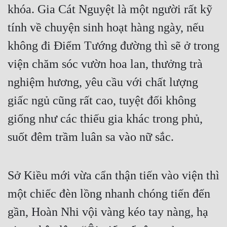
khóa. Gia Cát Nguyệt là một người rất kỹ 
Tu Chân
tính về chuyện sinh hoạt hàng ngày, nếu 
Tu Tiên
không đi Điểm Tướng đường thì sẽ ở trong 
Tội Phạm
viện chăm sóc vườn hoa lan, thưởng trà 
Vô Địch
nghiệm hương, yêu cầu với chất lượng 
Võ Hiệp
giấc ngủ cũng rất cao, tuyệt đối không 
Võng Du
giống như các thiếu gia khác trong phủ, 
Xuyên Không
suốt đêm trầm luân sa vào nữ sắc.
Xuyên Nhanh
Sở Kiều mới vừa cẩn thận tiến vào viện thì 
Xuyên Sách
một chiếc đèn lồng nhanh chóng tiến đến 
Xuyên Thư
gần, Hoàn Nhi vội vàng kéo tay nàng, hạ 
Điền Văn