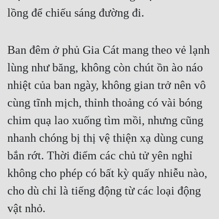
Cổ Đại
lồng để chiếu sáng đường đi.
Du Hí
Dã Sử
Ban đêm ở phủ Gia Cát mang theo vẻ lạnh 
lùng như băng, không còn chút ồn ào náo 
Dị Giới
nhiệt của ban ngày, không gian trở nên vô 
Dị Năng
cùng tĩnh mịch, thỉnh thoảng có vài bóng 
Gia Đấu
chim quạ lao xuống tìm mồi, nhưng cũng 
Góc Nhìn Nam
nhanh chóng bị thị vệ thiện xạ dùng cung 
Góc Nhìn Nữ
bắn rớt. Thời điểm các chủ tử yên nghỉ 
Huyền Huyễn
không cho phép có bất kỳ quấy nhiễu nào, 
Huyền Nghi
cho dù chỉ là tiếng động từ các loại động 
Huyền Ảo
vật nhỏ.