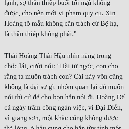
lạnh, sợ thần thiếp buổi tối ngủ không 
Hài Hước
được, cho nên mới vi phạm quy củ. Xin 
Hệ Thống
Hoàng tổ mẫu không cần trách cứ Bệ hạ, 
Học Đường
là thần thiếp không phải."
Khoa Huyễn
Khoa Huyễn Không Gian
Thái Hoàng Thái Hậu nhìn nàng trong 
Kinh Dị
chốc lát, cười nói: "Hài tử ngốc, con cho 
Kiếm Hiệp
rằng ta muốn trách con? Cái này vốn cũng 
Kỳ Huyễn
không là đại sự gì, nhóm quan lại đó muốn 
Kỳ Ảo
nói thì cứ để cho bọn hắn nói đi. Hoàng Đế 
Linh Dị
cả ngày trăm công ngàn việc, vì Đại Diễn, 
vì giang sơn, một khắc cũng không được 
Làm Giàu
thả lỏng, ở hậu cung cho hắn tùy tính một 
Lịch Sử