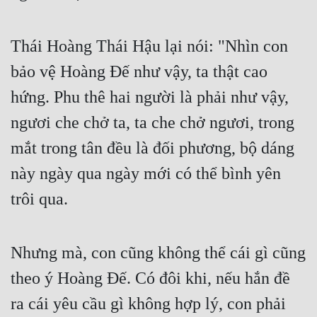
Quân Sự
Thái Hoàng Thái Hậu lại nói: "Nhìn con 
Sảng Văn
bảo vệ Hoàng Đế như vậy, ta thật cao 
Sắc
hứng. Phu thê hai người là phải như vậy, 
Sủng
ngươi che chở ta, ta che chở ngươi, trong 
Thanh Xuân
mắt trong tân đều là đối phương, bộ dáng 
Tiên Hiệp
này ngày qua ngày mới có thể bình yên 
Tiểu Thuyết
trôi qua.
Trinh Thám
Triều Đấu
Nhưng mà, con cũng không thể cái gì cũng 
theo ý Hoàng Đế. Có đôi khi, nếu hắn đề 
Trùng Sinh
ra cái yêu cầu gì không hợp lý, con phải 
Trọng Sinh