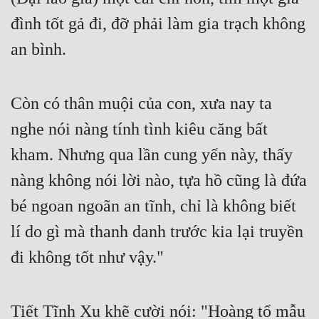
đình tốt gả đi, đỡ phải làm gia trạch không 
Đẹp
an bình.
Đẹp Hiệp
Tính Cách Nhân Vật :
Còn có thân muội của con, xưa nay ta 
Cơ Trí
nghe nói nàng tính tình kiêu căng bất 
kham. Nhưng qua lần cung yến này, thấy 
Sát Phạt Quyết Đoán
nàng không nói lời nào, tựa hồ cũng là đứa 
Vô Sỉ
bé ngoan ngoãn an tĩnh, chỉ là không biết 
Điềm Đạm
lí do gì mà thanh danh trước kia lại truyền 
đi không tốt như vậy."
Tiết Tĩnh Xu khẽ cười nói: "Hoàng tổ mẫu 