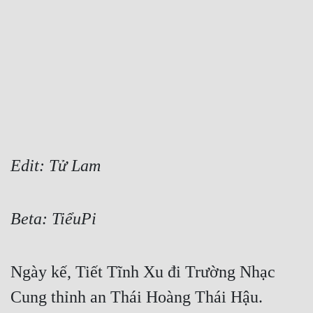
Free
Hậu Cung
Truyện Convert
Truyện Dịch
Truyện Nhập Môn
Truyện ngắn
Edit: Tử Lam
Xa Lộ Dịch
Beta: TiểuPi
Cung Đấu
Cạnh Kỹ
Ngày kế, Tiết Tĩnh Xu đi Trường Nhạc 
Cung thỉnh an Thái Hoàng Thái Hậu.
Cổ Tiên Hiệp