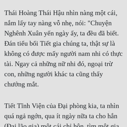
Đô Thị
Thái Hoàng Thái Hậu nhìn nàng một cái, 
Đông Phương
nắm lấy tay nàng vỗ nhẹ, nói: "Chuyện 
Đông Phương Huyền Huyễn
Nghênh Xuân yến ngày ấy, ta đều đã biết. 
Đồng Nhân
Đán tiểu bối Tiết gia chúng ta, thật sự là 
không có được mấy người nam nhi có thực 
Cẩu Đạo Trường Sinh
tài. Ngay cả những nữ nhi đó, ngoại trừ 
Ngự Thú
con, những người khác ta cũng thấy 
Truyện Nam
chướng mắt.
Truyện Nữ
Vô Địch Lưu
Tiết Tĩnh Viện của Đại phòng kia, ta nhìn 
quá ngả ngớn, qua ít ngày nữa ta cho hắn 
Xây Dựng Thế Lực
(Đại lão gia) một cái chỉ hôn, tìm một gia 
Đam Mỹ