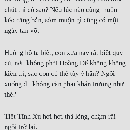
chút thì có sao? Nếu lúc nào cũng muốn 
Mưu Mô
kéo căng hắn, sớm muộn gì cũng có một 
Mạt Thế
ngày tan vỡ.
Mỹ Thực
Ngôn Tình
Huống hồ ta biết, con xưa nay rất biết quy 
Ngược
củ, nếu không phải Hoàng Đế khăng khăng 
Nữ Cường
kiên trì, sao con có thể tùy ý hắn? Ngồi 
Nữ Phụ
xuống đi, không cần phải khẩn trương như 
Phong Thủy - Tâm Linh
thế."
Phương Tây
Tiết Tĩnh Xu hơi hơi thả lỏng, chậm rãi 
Phản Phái
ngồi trở lại.
Quan Trường