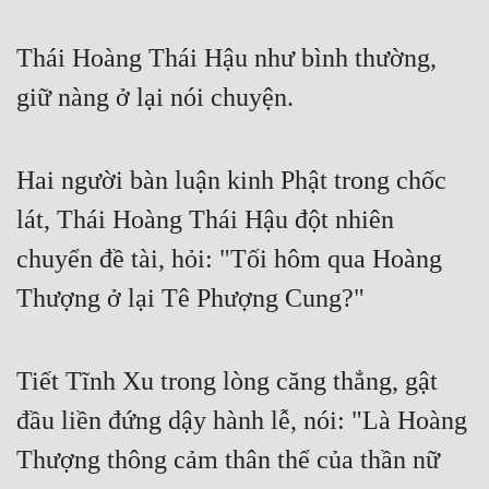
Cổ Đại
Thái Hoàng Thái Hậu như bình thường, 
Du Hí
giữ nàng ở lại nói chuyện.
Dã Sử
Dị Giới
Hai người bàn luận kinh Phật trong chốc 
Dị Năng
lát, Thái Hoàng Thái Hậu đột nhiên 
Gia Đấu
chuyển đề tài, hỏi: "Tối hôm qua Hoàng 
Góc Nhìn Nam
Thượng ở lại Tê Phượng Cung?"
Góc Nhìn Nữ
Huyền Huyễn
Tiết Tĩnh Xu trong lòng căng thẳng, gật 
Huyền Nghi
đầu liền đứng dậy hành lễ, nói: "Là Hoàng 
Huyền Ảo
Thượng thông cảm thân thể của thần nữ 