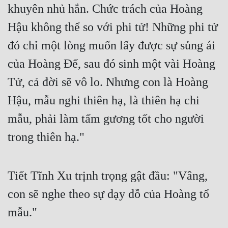
khuyên nhủ hắn. Chức trách của Hoàng 
Tu Chân
Hậu không thể so với phi tử! Những phi tử 
Tu Tiên
đó chỉ một lòng muốn lấy được sự sủng ái 
Tội Phạm
của Hoàng Đế, sau đó sinh một vài Hoàng 
Vô Địch
Tử, cả đời sẽ vô lo. Nhưng con là Hoàng 
Võ Hiệp
Hậu, mẫu nghi thiên hạ, là thiên hạ chi 
Võng Du
mẫu, phải làm tấm gương tốt cho người 
Xuyên Không
trong thiên hạ."
Xuyên Nhanh
Tiết Tĩnh Xu trịnh trọng gật đầu: "Vâng, 
Xuyên Sách
con sẽ nghe theo sự dạy dỗ của Hoàng tổ 
Xuyên Thư
mẫu."
Điền Văn