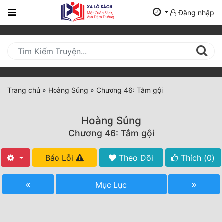
Đăng nhập
Trang
Chủ
Mới
Cập
Nhật
Trang chủ
»
Hoàng Sủng
»
Chương 46: Tắm gội
(current)
BXH
Hoàng Sủng
Thể Loại
Chương 46: Tắm gội
Báo Lỗi
Theo Dõi
Thích (
0
)
Tất Cả
Truyện Mới Ra
Mục Lục
Hoàn Thành