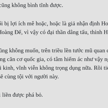
 cũng không bình tĩnh được.
 bị lợi ích mê hoặc, hoặc là giả nhận định Ho
 Hoàng Đế, vì vậy có đại thần dâng tấu, thỉnh
ng không muốn, trên triều lền tước mũ quan c
ng căn cơ quốc gia, có tâm hiểm ác như vậy n
i kinh, vĩnh viễn không trọng dụng nữa. Rồi tiế
sẽ cùng tội với người này.
i liền được phá bỏ.