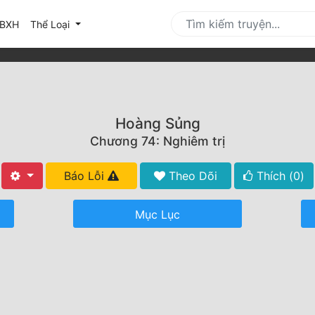
urrent)
BXH
Thể Loại
Hoàng Sủng
Chương 74: Nghiêm trị
Báo Lỗi
Theo Dõi
Thích (
0
)
Mục Lục