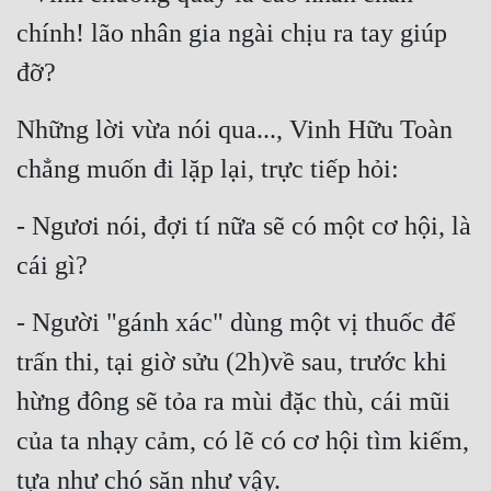
chính! lão nhân gia ngài chịu ra tay giúp 
đỡ?
Những lời vừa nói qua..., Vinh Hữu Toàn 
chẳng muốn đi lặp lại, trực tiếp hỏi:
- Ngươi nói, đợi tí nữa sẽ có một cơ hội, là 
cái gì?
- Người "gánh xác" dùng một vị thuốc để 
trấn thi, tại giờ sửu (2h)về sau, trước khi 
hừng đông sẽ tỏa ra mùi đặc thù, cái mũi 
của ta nhạy cảm, có lẽ có cơ hội tìm kiếm, 
tựa như chó săn như vậy.