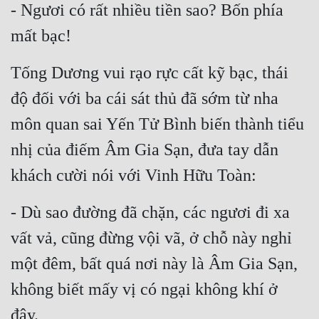
- Ngươi có rất nhiều tiền sao? Bốn phía 
Quân Sự
mất bạc!
Sảng Văn
Tống Dương vui rạo rực cất kỹ bạc, thái 
Sắc
độ đối với ba cái sát thủ đã sớm từ nha 
Sủng
môn quan sai Yến Tử Bình biến thành tiểu 
Thanh Xuân
nhị của điếm Âm Gia Sạn, đưa tay dẫn 
Tiên Hiệp
khách cười nói với Vinh Hữu Toàn:
Tiểu Thuyết
- Dù sao đường đã chặn, các ngươi đi xa 
Trinh Thám
vất vả, cũng đừng vội vã, ở chỗ này nghỉ 
Triều Đấu
một đêm, bất quá nơi này là Âm Gia Sạn, 
Trùng Sinh
không biết mấy vị có ngại không khí ở 
Trọng Sinh
đây.