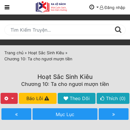
Đăng nhập
Trang
Chủ
Mới
Cập
Nhật
Trang chủ
»
Hoạt Sắc Sinh Kiêu
»
(current)
Chương 10: Ta cho ngươi mượn tiền
BXH
Thể Loại
Hoạt Sắc Sinh Kiêu
Chương 10: Ta cho ngươi mượn tiền
Tất Cả
Báo Lỗi
Theo Dõi
Thích (
0
)
Truyện Mới Ra
Mục Lục
Hoàn Thành