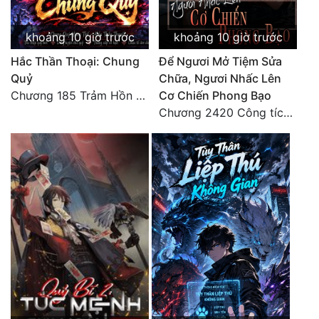
khoảng 10 giờ trước
khoảng 10 giờ trước
Hắc Thần Thoại: Chung
Để Ngươi Mở Tiệm Sửa
Quỷ
Chữa, Ngươi Nhấc Lên
Chương 185 Trảm Hồn Đao Cơ Trương Ngưng Dao
Cơ Chiến Phong Bạo
Chương 2420 Công tích vĩ đại!! Cơ Tu Chi Thần?!