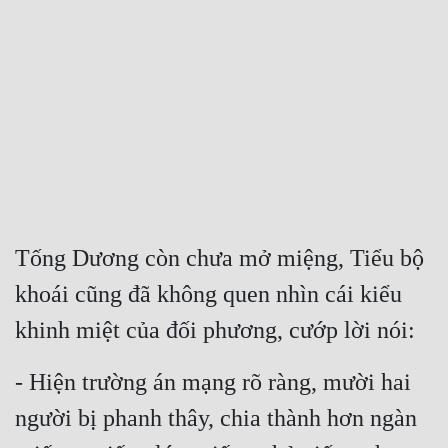
Free
Hậu Cung
Truyện Convert
Truyện Dịch
Truyện Nhập Môn
Truyện ngắn
Tống Dương còn chưa mở miệng, Tiểu bộ 
Xa Lộ Dịch
khoái cũng đã không quen nhìn cái kiểu 
khinh miệt của đối phương, cướp lời nói:
Cung Đấu
- Hiện trường án mạng rõ ràng, mười hai 
Cạnh Kỹ
người bị phanh thây, chia thành hơn ngàn 
Cổ Tiên Hiệp