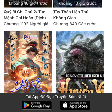
khoảng 10 giờ trước
khoảng 10 giờ trước
Quỷ Bí Chi Chủ 2: Túc
Tùy Thân Liệp Thú
Mệnh Chi Hoàn (Dịch)
Không Gian
Chương 1192 Người giám thị
Chương 840 Các cường giả Hằng Tinh cấp khác đâu?
Tải App Để Đọc Truyện Sớm Nhất
khoảng 10 giờ trước
khoảng 10 giờ trước
Cao Võ: Hack Ta Tới Mở,
Ta Xây Gia Viên Trên