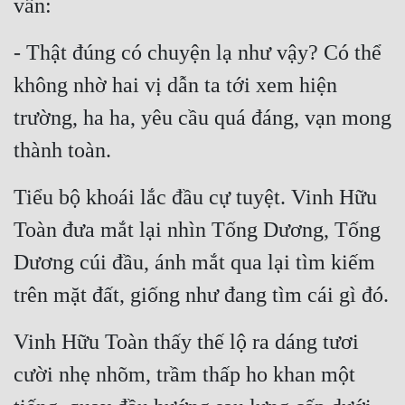
vấn:
Hài Hước
Hệ Thống
- Thật đúng có chuyện lạ như vậy? Có thể 
Học Đường
không nhờ hai vị dẫn ta tới xem hiện 
trường, ha ha, yêu cầu quá đáng, vạn mong 
Khoa Huyễn
thành toàn.
Khoa Huyễn Không Gian
Kinh Dị
Tiểu bộ khoái lắc đầu cự tuyệt. Vinh Hữu 
Kiếm Hiệp
Toàn đưa mắt lại nhìn Tống Dương, Tống 
Dương cúi đầu, ánh mắt qua lại tìm kiếm 
Kỳ Huyễn
trên mặt đất, giống như đang tìm cái gì đó.
Kỳ Ảo
Linh Dị
Vinh Hữu Toàn thấy thế lộ ra dáng tươi 
Làm Giàu
cười nhẹ nhõm, trầm thấp ho khan một 
Lịch Sử