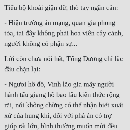
Đô Thị
Tiểu bộ khoái giận dữ, thò tay ngăn cản:
Đông Phương
- Hiện trường án mạng, quan gia phong 
Đông Phương Huyền Huyễn
tỏa, tại đây không phải hoa viên cây cảnh, 
Đồng Nhân
người không có phận sự...
Lời còn chưa nói hết, Tống Dương chỉ lắc 
Cẩu Đạo Trường Sinh
đầu chặn lại:
Ngự Thú
- Ngươi hồ đồ, Vinh lão gia mấy người 
Truyện Nam
hành tẩu giang hồ bao lâu kiến thức rộng 
Truyện Nữ
rãi, nói không chừng có thể nhận biết xuất 
Vô Địch Lưu
xứ của hung khí, đối với phá án có trợ 
Xây Dựng Thế Lực
giúp rất lớn, bình thường muốn mời đều 
Đam Mỹ