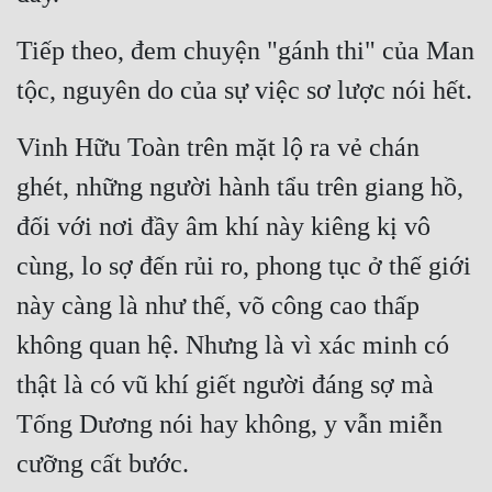
Tu Chân
Tiếp theo, đem chuyện "gánh thi" của Man 
Tu Tiên
tộc, nguyên do của sự việc sơ lược nói hết.
Tội Phạm
Vinh Hữu Toàn trên mặt lộ ra vẻ chán 
Vô Địch
ghét, những người hành tẩu trên giang hồ, 
Võ Hiệp
đối với nơi đầy âm khí này kiêng kị vô 
Võng Du
cùng, lo sợ đến rủi ro, phong tục ở thế giới 
Xuyên Không
này càng là như thế, võ công cao thấp 
Xuyên Nhanh
không quan hệ. Nhưng là vì xác minh có 
Xuyên Sách
thật là có vũ khí giết người đáng sợ mà 
Tống Dương nói hay không, y vẫn miễn 
Xuyên Thư
cưỡng cất bước.
Điền Văn