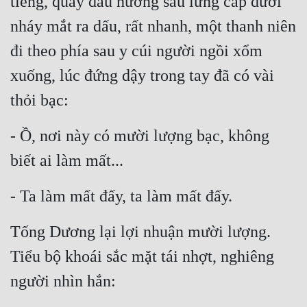
tiếng, quay đầu hướng sau lưng cấp dưới 
nháy mắt ra dấu, rất nhanh, một thanh niên 
Mưu Mô
đi theo phía sau y cúi người ngồi xổm 
Mạt Thế
xuống, lúc đứng dậy trong tay đã có vài 
Mỹ Thực
thỏi bạc:
Ngôn Tình
- Ồ, nơi này có mười lượng bạc, không 
Ngược
biết ai làm mất...
Nữ Cường
Nữ Phụ
- Ta làm mất đấy, ta làm mất đấy.
Phong Thủy - Tâm Linh
Tống Dương lại lợi nhuận mười lượng. 
Phương Tây
Tiểu bộ khoái sắc mặt tái nhợt, nghiêng 
Phản Phái
người nhìn hắn:
Quan Trường