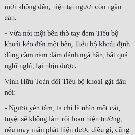
mời không đến, hiện tại ngươi còn ngăn 
Đẹp
cản.
Đẹp Hiệp
- Vừa nói một bên thò tay đem Tiểu bộ 
Tính Cách Nhân Vật :
khoái kéo đến một bên, Tiểu bộ khoái định 
Cơ Trí
dùng cầm nắm đám đánh ngã hắn, bất quá 
Sát Phạt Quyết Đoán
nghĩ nghĩ, lại nhịn được.
Vô Sỉ
Vinh Hữu Toàn đối Tiểu bộ khoái gật đầu 
Điềm Đạm
nói:
- Ngươi yên tâm, ta chỉ là nhìn một cái, 
tuyệt sẽ không làm rối loạn hiện trường, 
nếu may mắn phát hiện được điều gì, cũng 