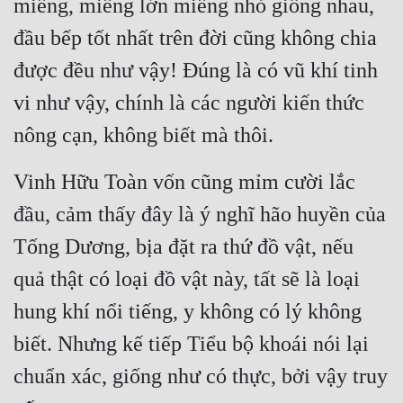
miếng, miếng lớn miếng nhỏ giống nhau, 
Cổ Đại
đầu bếp tốt nhất trên đời cũng không chia 
Du Hí
được đều như vậy! Đúng là có vũ khí tinh 
Dã Sử
vi như vậy, chính là các người kiến thức 
Dị Giới
nông cạn, không biết mà thôi.
Dị Năng
Vinh Hữu Toàn vốn cũng mỉm cười lắc 
Gia Đấu
đầu, cảm thấy đây là ý nghĩ hão huyền của 
Góc Nhìn Nam
Tống Dương, bịa đặt ra thứ đồ vật, nếu 
Góc Nhìn Nữ
quả thật có loại đồ vật này, tất sẽ là loại 
Huyền Huyễn
hung khí nổi tiếng, y không có lý không 
Huyền Nghi
biết. Nhưng kế tiếp Tiểu bộ khoái nói lại 
chuẩn xác, giống như có thực, bởi vậy truy 
Huyền Ảo