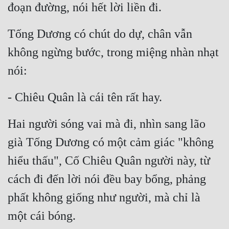
Hài Hước
đoạn đường, nói hết lời liền đi.
Hệ Thống
Tống Dương có chút do dự, chân vẫn 
Học Đường
không ngừng bước, trong miệng nhàn nhạt 
Khoa Huyễn
nói:
Khoa Huyễn Không Gian
- Chiêu Quân là cái tên rất hay.
Kinh Dị
Hai người sóng vai mà đi, nhìn sang lão 
Kiếm Hiệp
già Tống Dương có một cảm giác "không 
Kỳ Huyễn
hiểu thấu", Cố Chiêu Quân người này, từ 
Kỳ Ảo
cách đi đến lời nói đều bay bổng, phảng 
Linh Dị
phất không giống như người, mà chỉ là 
Làm Giàu
một cái bóng.
Lịch Sử