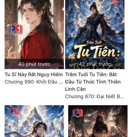
40 phút trước
42 phút trước
Tu Sĩ Này Rất Nguy Hiểm
Trăm Tuổi Tu Tiên: Bắt
Chương 990: Khởi Đầu Bất Thuận
Đầu Từ Thức Tỉnh Thiên
Linh Căn
Chương 870: Đại Niết Bàn Tiên Thuật!