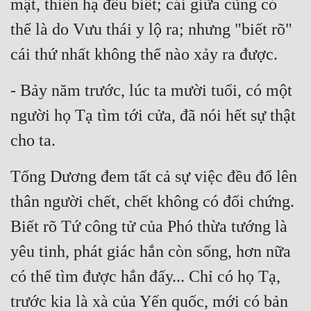
mật, thiên hạ đều biết; cái giữa cũng có 
Tu Chân
thể là do Vưu thái y lộ ra; nhưng "biết rõ" 
Tu Tiên
cái thứ nhất không thể nào xảy ra được.
Tội Phạm
- Bảy năm trước, lúc ta mười tuổi, có một 
Vô Địch
người họ Tạ tìm tới cửa, đã nói hết sự thật 
Võ Hiệp
cho ta.
Võng Du
Tống Dương đem tất cả sự việc đều đổ lên 
Xuyên Không
thân người chết, chết không có đối chứng. 
Xuyên Nhanh
Biết rõ Tứ công tử của Phó thừa tướng là 
Xuyên Sách
yêu tinh, phát giác hắn còn sống, hơn nữa 
Xuyên Thư
có thể tìm được hắn đấy... Chỉ có họ Tạ, 
Điền Văn
trước kia là xà của Yến quốc, mới có bản 