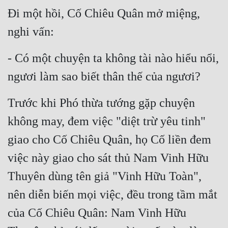
Đi một hồi, Cố Chiêu Quân mở miệng, 
Mưu Mô
nghi vấn:
Mạt Thế
- Có một chuyện ta không tài nào hiểu nổi, 
Mỹ Thực
ngươi làm sao biết thân thế của ngươi?
Ngôn Tình
Trước khi Phó thừa tướng gặp chuyện 
Ngược
không may, đem việc "diệt trừ yêu tinh" 
Nữ Cường
giao cho Cố Chiêu Quân, họ Cố liền đem 
Nữ Phụ
việc này giao cho sát thủ Nam Vinh Hữu 
Phong Thủy - Tâm Linh
Thuyên dùng tên giả "Vinh Hữu Toàn", 
Phương Tây
nên diễn biến mọi việc, đều trong tầm mắt 
Phản Phái
của Cố Chiêu Quân: Nam Vinh Hữu 
Quan Trường