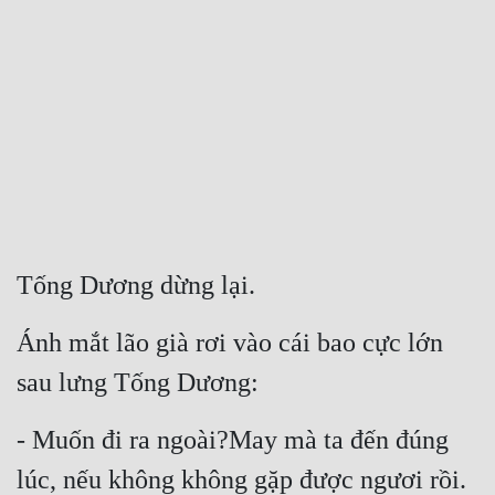
Free
Hậu Cung
Truyện Convert
Truyện Dịch
Truyện Nhập Môn
Truyện ngắn
Tống Dương dừng lại.
Xa Lộ Dịch
Ánh mắt lão già rơi vào cái bao cực lớn 
sau lưng Tống Dương:
Cung Đấu
Cạnh Kỹ
- Muốn đi ra ngoài?May mà ta đến đúng 
Cổ Tiên Hiệp
lúc, nếu không không gặp được ngươi rồi.