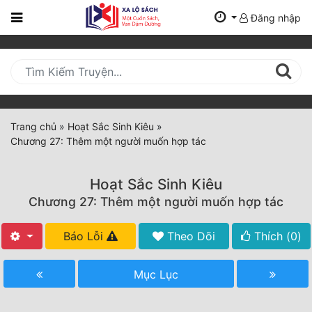
Đăng nhập
Trang
Chủ
Mới
Cập
Nhật
Trang chủ
»
Hoạt Sắc Sinh Kiêu
»
(current)
Chương 27: Thêm một người muốn hợp tác
BXH
Thể Loại
Hoạt Sắc Sinh Kiêu
Chương 27: Thêm một người muốn hợp tác
Tất Cả
Báo Lỗi
Theo Dõi
Thích (
0
)
Truyện Mới Ra
Mục Lục
Hoàn Thành