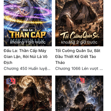
khoảng 1 giờ trước
khoảng 2 giờ trước
Đấu La: Thần Cấp Máy
Tối Cường Quân Sư, Bắt
Gian Lận, Rời Núi Là Vô
Đầu Thiết Kế Giết Tào
Địch
Tháo
Chương 450 Huấn luyện thực chiến, Long Linh Cơ đối chiến bốn người Cổ Nguyệt và Vũ Lân!
Chương 1066 Lén vượt Nam Bì, đánh thẳng Nghiệp Thành (2/2)