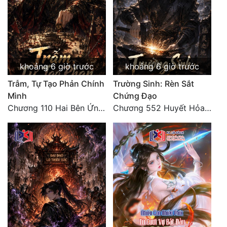
khoảng 6 giờ trước
khoảng 6 giờ trước
Trẫm, Tự Tạo Phản Chính
Trường Sinh: Rèn Sắt
Mình
Chứng Đạo
Chương 110 Hai Bên Ứng Phó
Chương 552 Huyết Hỏa Độn Hư, nhân quả chưa dứt