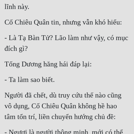
Đô Thị
lĩnh này.
Đông Phương
Cố Chiêu Quân tin, nhưng vẫn khó hiểu:
Đông Phương Huyền Huyễn
- Là Tạ Bàn Tử? Lão làm như vậy, có mục 
Đồng Nhân
đích gì?
Cẩu Đạo Trường Sinh
Tống Dương hăng hái đáp lại:
Ngự Thú
- Ta làm sao biết.
Truyện Nam
Người đã chết, dù truy cứu thế nào cũng 
Truyện Nữ
vô dụng, Cố Chiêu Quân không hề hao 
Vô Địch Lưu
tâm tổn trí, liền chuyển hướng chủ đề:
Xây Dựng Thế Lực
- Ngươi là người thông minh, mới có thể 
Đam Mỹ