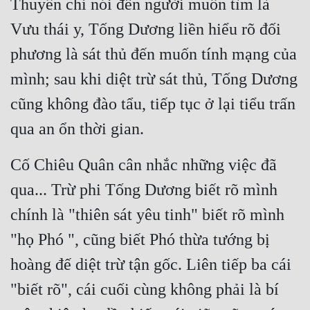
Thuyên chỉ nói đến người muốn tìm là 
Quân Sự
Vưu thái y, Tống Dương liền hiểu rõ đối 
Sảng Văn
phương là sát thủ đến muốn tính mạng của 
mình; sau khi diệt trừ sát thủ, Tống Dương 
Sắc
cũng không đào tẩu, tiếp tục ở lại tiểu trấn 
Sủng
qua an ổn thời gian.
Thanh Xuân
Tiên Hiệp
Cố Chiêu Quân cân nhắc những việc đã 
qua... Trừ phi Tống Dương biết rõ mình 
Tiểu Thuyết
chính là "thiên sát yêu tinh" biết rõ mình 
Trinh Thám
"họ Phó ", cũng biết Phó thừa tướng bị 
Triều Đấu
hoàng đế diệt trừ tận gốc. Liên tiếp ba cái 
Trùng Sinh
"biết rõ", cái cuối cùng không phải là bí 
Trọng Sinh