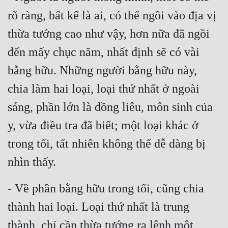
rõ ràng, bất kể là ai, có thể ngồi vào địa vị 
Đẹp
thừa tướng cao như vậy, hơn nữa đã ngồi 
Đẹp Hiệp
đến mấy chục năm, nhất định sẽ có vài 
Tính Cách Nhân Vật :
bằng hữu. Những người bằng hữu này, 
chia làm hai loại, loại thứ nhất ở ngoài 
Cơ Trí
sáng, phần lớn là đồng liêu, môn sinh của 
Sát Phạt Quyết Đoán
y, vừa điều tra đã biết; một loại khác ở 
Vô Sỉ
trong tối, tất nhiên không thể dễ dàng bị 
Điềm Đạm
nhìn thấy.
- Về phần bằng hữu trong tối, cũng chia 
thành hai loại. Loại thứ nhất là trung 
thành, chỉ cần thừa tướng ra lệnh một 