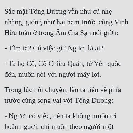
Cổ Đại
Sắc mặt Tống Dương vẫn như cũ nhẹ 
Du Hí
nhàng, giống như hai năm trước cùng Vinh 
Dã Sử
Hữu toàn ở trong Âm Gia Sạn nói giỡn:
Dị Giới
- Tìm ta? Có việc gì? Ngươi là ai?
Dị Năng
- Ta họ Cố, Cố Chiêu Quân, từ Yến quốc 
Gia Đấu
đến, muốn nói với ngươi mấy lời.
Góc Nhìn Nam
Góc Nhìn Nữ
Trong lúc nói chuyện, lão ta tiến về phía 
trước cùng sóng vai với Tống Dương:
Huyền Huyễn
Huyền Nghi
- Ngươi có việc, nên ta không muốn trì 
Huyền Ảo
hoãn ngươi, chỉ muốn theo người một 