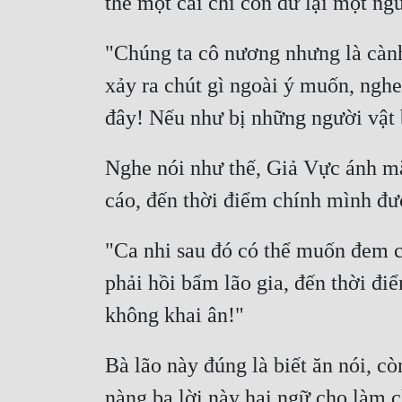
"Chúng ta cô nương nhưng là cành 
xảy ra chút gì ngoài ý muốn, nghe 
Nghe nói như thế, Giả Vực ánh mắt
"Ca nhi sau đó có thể muốn đem cử
phải hồi bẩm lão gia, đến thời điể
Bà lão này đúng là biết ăn nói, cò