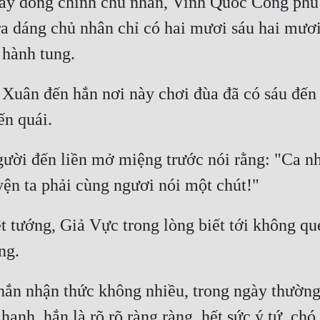
này dòng chính chủ nhân, Vinh Quốc Công phủ
a dáng chủ nhân chỉ có hai mươi sáu hai mươi 
h Xuân đến hắn nơi này chơi đùa đã có sáu đến 
i đến liền mở miệng trước nói rằng: "Ca nhi,
 tướng, Giả Vực trong lòng biết tới không qu
hắn nhận thức không nhiều, trong ngày thường c
hạnh, hắn là rõ rõ ràng ràng, hết sức ý tứ, chó