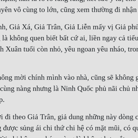
, Giả Xá, Giả Trân, Giả Liễn mấy vị Giả phủ
là không quen biết bất cứ ai, liền ngay cả ti
ch Xuân tuổi còn nhỏ, yêu ngoan yêu nháo, tron
ng mời chính mình vào nhà, cũng sẽ không gọi
o cùng nàng nhưng là Ninh Quốc phủ nãi chủ nh
i đi theo Giả Trân, giả dung những này dòng 
ược sủng ái chi thứ chi hệ có mặt mũi, có qu