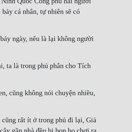
 Ninh Quốc Công phủ hai người 
bảy cá nhân, tự nhiên sẽ có 
bảy ngày, nếu là lại không người 
 ta là trong phủ phân cho Tích 
en, cũng không nói chuyện nhiều, 
ũng rất ít ở trong phủ đi lại, Giả 
 cậy gần nhà đều bị bọn họ chơi ra 