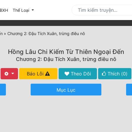
urrent)
BXH
Thể Loại
ến
»
Chương 2: Đậu Tích Xuân, trừng điêu nô
Hồng Lâu Chi Kiếm Từ Thiên Ngoại Đến
Chương 2: Đậu Tích Xuân, trừng điêu nô
Báo Lỗi
Theo Dõi
Thích (
0
)
Mục Lục