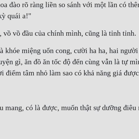
 đào rõ ràng liền so sánh với một lần có thê
 khóe miệng uốn cong, cười ha ha, hai người n
huyện gì, ăn đồ ăn tốc độ đến cùng vẫn là tự mì
 mang, có là được, muốn thật sự dưỡng điêu m