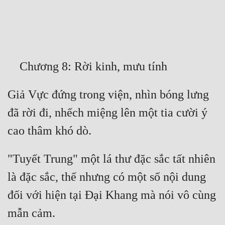
Free
Hậu Cung
Truyện Convert
Truyện Dịch
Giả Vực đứng trong viện, nhìn bóng lưng 
Truyện Nhập Môn
đã rời đi, nhếch miệng lên một tia cười ý 
Truyện ngắn
Xa Lộ Dịch
"Tuyết Trung" một lá thư đặc sắc tất nhiên 
Cung Đấu
là đặc sắc, thế nhưng có một số nội dung 
Cạnh Kỹ
đối với hiện tại Đại Khang mà nói vô cùng 
Cổ Tiên Hiệp