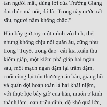
tan người mất, dùng lời của Trường Giang 
Đô Thị
đại thúc mà nói, đó là "Trong này nước rất 
Đông Phương
Đông Phương Huyền Huyễn
Đồng Nhân
Hắn bây giờ tuy một mình vô địch, thế 
nhưng không chịu nổi quần ẩu, cũng như 
Cẩu Đạo Trường Sinh
trong "Tuyết trong đao" cái kia xuân thu 
kiếm giáp, một kiếm phá giáp hai ngàn 
Ngự Thú
sáu, một mạch ngàn dặm lại trăm dặm, 
Truyện Nam
cuối cùng lại tổn thương căn bản, giang hồ 
Truyện Nữ
và quân đội hoàn toàn là hai khái niệm, 
Vô Địch Lưu
với thực lực bây giờ của hắn, muốn ở kinh 
Xây Dựng Thế Lực
thành làm loạn triều đình, độ khó quá lớn, 
Đam Mỹ