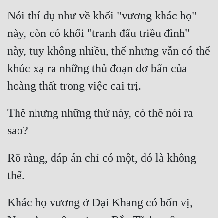
Cổ Đại
Nói thí dụ như về khối "vương khác họ" 
Du Hí
này, còn có khối "tranh đấu triều đình" 
Dã Sử
này, tuy không nhiều, thế nhưng vẫn có thể 
Dị Giới
khúc xạ ra những thủ đoạn dơ bẩn của 
Dị Năng
Gia Đấu
Thế nhưng những thứ này, có thể nói ra 
Góc Nhìn Nam
Góc Nhìn Nữ
Rõ ràng, đáp án chỉ có một, đó là không 
Huyền Huyễn
Huyền Nghi
Khác họ vương ở Đại Khang có bốn vị, 
Huyền Ảo