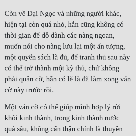
Tu Chân
Còn về Đại Ngọc và những người khác, 
Tu Tiên
hiện tại còn quá nhỏ, hắn cũng không có 
Tội Phạm
thời gian để dỗ dành các nàng ngoan, 
Vô Địch
muốn nói cho nàng lưu lại một ấn tượng, 
Võ Hiệp
một quyển sách là đủ, để tranh thủ sau này 
có thể trở thành một kỳ thủ, chứ không 
Võng Du
phải quân cờ, hắn có lẽ là đã làm xong ván 
Xuyên Không
Xuyên Nhanh
Xuyên Sách
Một ván cờ có thể giúp mình hợp lý rời 
Xuyên Thư
khỏi kinh thành, trong kinh thành nước 
quá sâu, không cẩn thận chính là thuyền 
Điền Văn