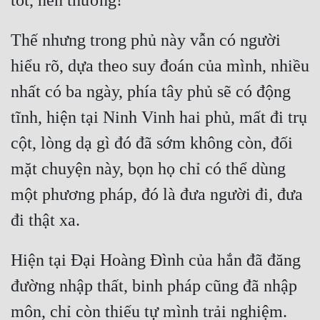
Quân Sự
Thế nhưng trong phủ này vẫn có người 
Sảng Văn
hiểu rõ, dựa theo suy đoán của mình, nhiều 
Sắc
nhất có ba ngày, phía tây phủ sẽ có động 
Sủng
tĩnh, hiện tại Ninh Vinh hai phủ, mất đi trụ 
Thanh Xuân
cột, lòng dạ gì đó đã sớm không còn, đối 
Tiên Hiệp
mặt chuyện này, bọn họ chỉ có thể dùng 
một phương pháp, đó là đưa người đi, đưa 
Tiểu Thuyết
Trinh Thám
Triều Đấu
Hiện tại Đại Hoàng Đình của hắn đã đăng 
Trùng Sinh
đường nhập thất, binh pháp cũng đã nhập 
Trọng Sinh