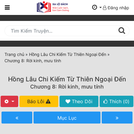
Đăng nhập
Trang
Chủ
Mới
Cập
Nhật
Trang chủ
»
Hồng Lâu Chi Kiếm Từ Thiên Ngoại Đến
»
(current)
Chương 8: Rời kinh, mưu tính
BXH
Thể Loại
Hồng Lâu Chi Kiếm Từ Thiên Ngoại Đến
Chương 8: Rời kinh, mưu tính
Tất Cả
Báo Lỗi
Theo Dõi
Thích (
0
)
Truyện Mới Ra
Mục Lục
Hoàn Thành