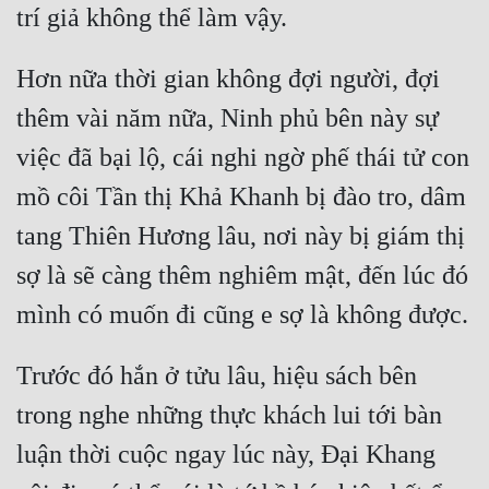
Đẹp
Hơn nữa thời gian không đợi người, đợi 
Đẹp Hiệp
thêm vài năm nữa, Ninh phủ bên này sự 
Tính Cách Nhân Vật :
việc đã bại lộ, cái nghi ngờ phế thái tử con 
Cơ Trí
mồ côi Tần thị Khả Khanh bị đào tro, dâm 
tang Thiên Hương lâu, nơi này bị giám thị 
Sát Phạt Quyết Đoán
sợ là sẽ càng thêm nghiêm mật, đến lúc đó 
Vô Sỉ
Điềm Đạm
Trước đó hắn ở tửu lâu, hiệu sách bên 
trong nghe những thực khách lui tới bàn 
luận thời cuộc ngay lúc này, Đại Khang 