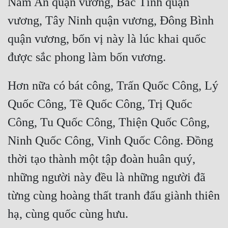
Nam An quận vương, Bắc Tĩnh quận 
Hài Hước
vương, Tây Ninh quận vương, Đông Bình 
Hệ Thống
quận vương, bốn vị này là lúc khai quốc 
Học Đường
Khoa Huyễn
Hơn nữa có bát công, Trấn Quốc Công, Lý 
Khoa Huyễn Không Gian
Quốc Công, Tề Quốc Công, Trị Quốc 
Kinh Dị
Công, Tu Quốc Công, Thiện Quốc Công, 
Kiếm Hiệp
Ninh Quốc Công, Vinh Quốc Công. Đồng 
Kỳ Huyễn
thời tạo thành một tập đoàn huân quý, 
Kỳ Ảo
những người này đều là những người đã 
Linh Dị
từng cùng hoàng thất tranh đấu giành thiên 
Làm Giàu
Lịch Sử