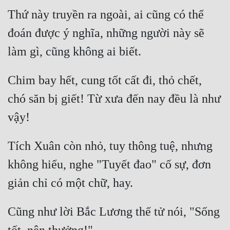
Thứ này truyền ra ngoài, ai cũng có thể 
Mưu Mô
đoán được ý nghĩa, những người này sẽ 
Mạt Thế
Mỹ Thực
Chim bay hết, cung tốt cất đi, thỏ chết, 
Ngôn Tình
chó săn bị giết! Từ xưa đến nay đều là như 
Ngược
Nữ Cường
Nữ Phụ
Tích Xuân còn nhỏ, tuy thông tuệ, nhưng 
không hiểu, nghe "Tuyết đao" cố sự, đơn 
Phong Thủy - Tâm Linh
Phương Tây
Phản Phái
Cũng như lời Bắc Lương thế tử nói, "Sống 
Quan Trường