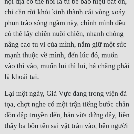
nội địa có thể nói là tứ bề báo hiệu bất ổn, 
chỉ cần rời khỏi kinh thành cái vòng xoáy 
phun trào sóng ngầm này, chính mình đều 
có thể lấy chiến nuôi chiến, nhanh chóng 
nâng cao tu vi của mình, nắm giữ một sức 
mạnh thuộc về mình, đến lúc đó, muốn 
vào thì vào, muốn lui thì lui, há chẳng phải 
Lại một ngày, Giả Vực đang trong viện đả 
tọa, chợt nghe có một trận tiếng bước chân 
dồn dập truyền đến, hắn vừa đứng dậy, liền 
thấy ba bốn tên sai vặt tràn vào, bên người 