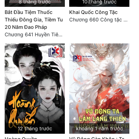
8 tháng trước
10 tháng trước
Bắt Đầu Tiệm Thuốc
Khai Quốc Công Tặc
Thiếu Đông Gia, Tiềm Tu
Chương 660 Công tặc - Đại kết cục và vĩ thanh (4)
20 Năm Đao Pháp
Chương 641 Huyền Tiên hậu kỳ, Đồ Sơn Hồ tộc, Đại Vũ, Hà Đồ Lạc Thư? (2)
12 tháng trước
khoảng 1 năm trước