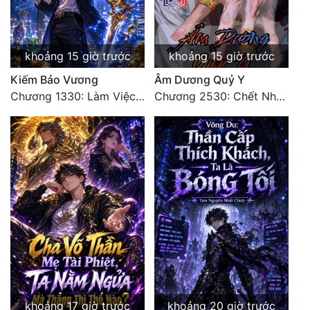
Tu Chân
Tu Tiên
khoảng 15 giờ trước
khoảng 15 giờ trước
Tội Phạm
Kiếm Bảo Vương
Âm Dương Quỷ Y
Chương 1330: Làm Việc Rồi (4/5)
Chương 2530: Chết Như Thế Nào
Vô Địch
Võ Hiệp
Võng Du
Xuyên Không
Xuyên Nhanh
Xuyên Sách
Xuyên Thư
Điền Văn
khoảng 17 giờ trước
khoảng 20 giờ trước