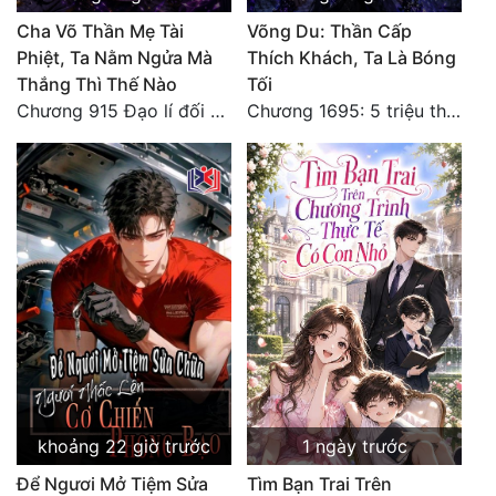
Đô Thị
Cha Võ Thần Mẹ Tài
Võng Du: Thần Cấp
Phiệt, Ta Nằm Ngửa Mà
Thích Khách, Ta Là Bóng
Đông Phương
Thắng Thì Thế Nào
Tối
Đông Phương Huyền Huyễn
Chương 915 Đạo lí đối nhân xử thế! Ta biết làm cơm là chuyện rất kỳ quái sao?
Chương 1695: 5 triệu thế giới bản gốc, cũng không thể giết chết ta!
Đồng Nhân
Cẩu Đạo Trường Sinh
Ngự Thú
Truyện Nam
Truyện Nữ
Vô Địch Lưu
khoảng 22 giờ trước
1 ngày trước
Xây Dựng Thế Lực
Để Ngươi Mở Tiệm Sửa
Tìm Bạn Trai Trên
Đam Mỹ