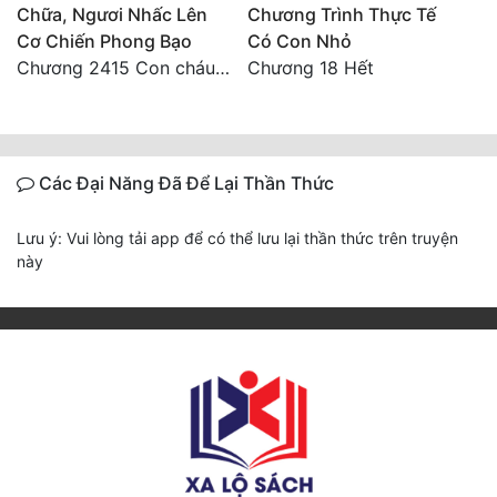
Chữa, Ngươi Nhấc Lên
Chương Trình Thực Tế
Cơ Chiến Phong Bạo
Có Con Nhỏ
Đẹp
Chương 2415 Con cháu bất hiếu!! Mời cùng lên đường!!
Chương 18 Hết
Đẹp Hiệp
Tính Cách Nhân Vật :
Các Đại Năng Đã Để Lại Thần Thức
Cơ Trí
Sát Phạt Quyết Đoán
Lưu ý: Vui lòng tải app để có thể lưu lại thần thức trên truyện
này
Vô Sỉ
Điềm Đạm