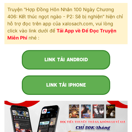
Free
Truyện "Hợp Đồng Hôn Nhân 100 Ngày Chương
406: Kết thúc ngọt ngào - P2: Sẽ bị nghiện" hiện chỉ
Hậu Cung
hỗ trợ đọc trên app của xalosach.com, vui lòng
click vào link dưới để
Tải App về Để Đọc Truyện
Truyện Convert
Miễn Phí
nhé :
Truyện Dịch
Truyện Nhập Môn
LINK TẢI ANDROID
Truyện ngắn
Xa Lộ Dịch
LINK TẢI IPHONE
Cung Đấu
Cạnh Kỹ
Cổ Tiên Hiệp