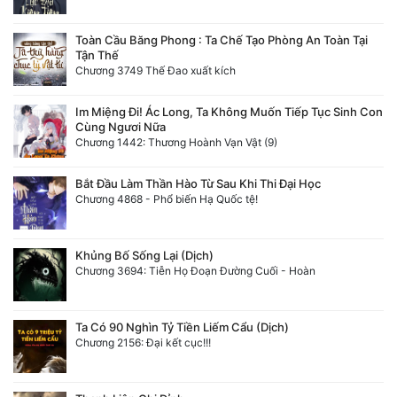
Toàn Cầu Băng Phong : Ta Chế Tạo Phòng An Toàn Tại
Tận Thế
Chương 3749 Thế Đao xuất kích
Im Miệng Đi! Ác Long, Ta Không Muốn Tiếp Tục Sinh Con
Cùng Ngươi Nữa
Chương 1442: Thương Hoành Vạn Vật (9)
Bắt Đầu Làm Thần Hào Từ Sau Khi Thi Đại Học
Chương 4868 - Phổ biến Hạ Quốc tệ!
Khủng Bố Sống Lại (Dịch)
Chương 3694: Tiễn Họ Đoạn Đường Cuối - Hoàn
Ta Có 90 Nghìn Tỷ Tiền Liếm Cẩu (Dịch)
Chương 2156: Đại kết cục!!!