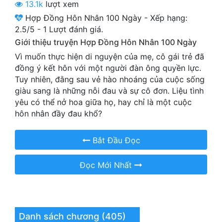
13.1k
lượt xem
Cổ Đại
Hợp Đồng Hôn Nhân 100 Ngày
-
Xếp hạng:
Du Hí
2.5
/
5
-
1
Lượt đánh giá.
Giới thiệu truyện Hợp Đồng Hôn Nhân 100 Ngày
Dã Sử
Vì muốn thực hiện di nguyện của mẹ, cô gái trẻ đã
Dị Giới
đồng ý kết hôn với một người đàn ông quyền lực.
Tuy nhiên, đằng sau vẻ hào nhoáng của cuộc sống
Dị Năng
giàu sang là những nỗi đau và sự cô đơn. Liệu tình
yêu có thể nở hoa giữa họ, hay chỉ là một cuộc
Gia Đấu
hôn nhân đầy đau khổ?
Góc Nhìn Nam
Bắt Đầu Đọc
Góc Nhìn Nữ
Đọc Mới Nhất
Huyền Huyễn
Huyền Nghi
Huyền Ảo
Danh sách chương (405)