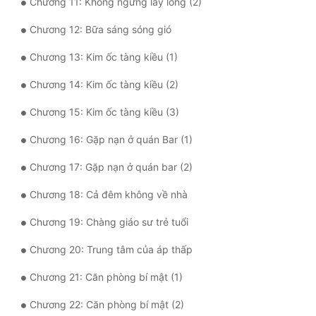
Chương 11: Không ngừng lấy lòng (2)
Mưu Mô
Chương 12: Bữa sáng sóng gió
Mạt Thế
Chương 13: Kim ốc tàng kiều (1)
Mỹ Thực
Chương 14: Kim ốc tàng kiều (2)
Ngôn Tình
Chương 15: Kim ốc tàng kiều (3)
Chương 16: Gặp nạn ở quán Bar (1)
Ngược
Chương 17: Gặp nạn ở quán bar (2)
Nữ Cường
Chương 18: Cả đêm không về nhà
Nữ Phụ
Chương 19: Chàng giáo sư trẻ tuổi
Phong Thủy - Tâm Linh
Chương 20: Trung tâm của áp thấp
Phương Tây
Chương 21: Căn phòng bí mật (1)
Phản Phái
Chương 22: Căn phòng bí mật (2)
Quan Trường