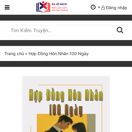
Đăng nhập
Trang
Chủ
Mới
Cập
Nhật
Trang chủ
»
Hợp Đồng Hôn Nhân 100 Ngày
(current)
BXH
Thể Loại
Tất Cả
Truyện Mới Ra
Hoàn Thành