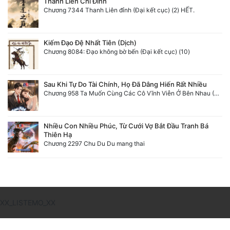
Thanh Liên Chi Đỉnh
Chương 7344 Thanh Liên đỉnh (Đại kết cục) (2) HẾT.
Kiếm Đạo Đệ Nhất Tiên (Dịch)
Chương 8084: Đạo không bờ bến (Đại kết cục) (10)
Sau Khi Tự Do Tài Chính, Họ Đã Dâng Hiến Rất Nhiều
Chương 958 Ta Muốn Cùng Các Cô Vĩnh Viễn Ở Bên Nhau (2) Hết
Nhiều Con Nhiều Phúc, Từ Cưới Vợ Bắt Đầu Tranh Bá
Thiên Hạ
Chương 2297 Chu Du Du mang thai
XX_LISTEMO_XX