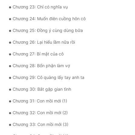
Chương 23: Chỉ có nghĩa vụ
Quân Sự
Chương 24: Muốn điên cuồng hôn cô
Sảng Văn
Chương 25: Đồng ý cùng dùng bữa
Sắc
Chương 26: Lại hiểu lầm nữa rồi
Sủng
Chương 27: Bí mật của cô
Thanh Xuân
Chương 28: Bổn phận làm vợ
Tiên Hiệp
Chương 29: Cô quàng lấy tay anh ta
Tiểu Thuyết
Chương 30: Bắt gặp gian tình
Trinh Thám
Chương 31: Con mồi mới (1)
Triều Đấu
Chương 32: Con mồi mới (2)
Trùng Sinh
Chương 33: Con mồi mới (3)
Trọng Sinh