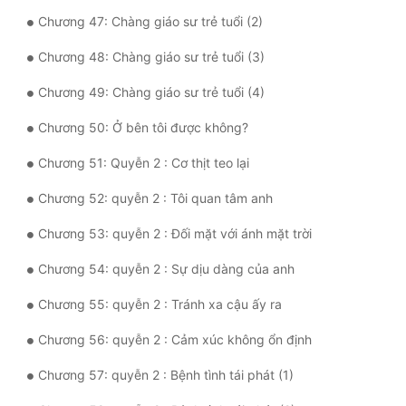
Đô Thị
Chương 47: Chàng giáo sư trẻ tuổi (2)
Đông Phương
Chương 48: Chàng giáo sư trẻ tuổi (3)
Đông Phương Huyền Huyễn
Chương 49: Chàng giáo sư trẻ tuổi (4)
Đồng Nhân
Chương 50: Ở bên tôi được không?
Chương 51: Quyễn 2 : Cơ thịt teo lại
Cẩu Đạo Trường Sinh
Chương 52: quyễn 2 : Tôi quan tâm anh
Ngự Thú
Chương 53: quyễn 2 : Đối mặt với ánh mặt trời
Truyện Nam
Chương 54: quyễn 2 : Sự dịu dàng của anh
Truyện Nữ
Chương 55: quyễn 2 : Tránh xa cậu ấy ra
Vô Địch Lưu
Chương 56: quyễn 2 : Cảm xúc không ổn định
Xây Dựng Thế Lực
Chương 57: quyễn 2 : Bệnh tình tái phát (1)
Đam Mỹ