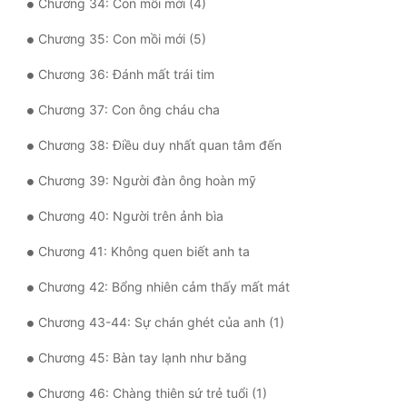
Chương 34: Con mồi mới (4)
Tu Chân
Chương 35: Con mồi mới (5)
Tu Tiên
Chương 36: Đánh mất trái tim
Tội Phạm
Chương 37: Con ông cháu cha
Vô Địch
Chương 38: Điều duy nhất quan tâm đến
Võ Hiệp
Chương 39: Người đàn ông hoàn mỹ
Võng Du
Chương 40: Người trên ảnh bìa
Xuyên Không
Chương 41: Không quen biết anh ta
Xuyên Nhanh
Chương 42: Bổng nhiên cảm thấy mất mát
Xuyên Sách
Chương 43-44: Sự chán ghét của anh (1)
Xuyên Thư
Chương 45: Bàn tay lạnh như băng
Điền Văn
Chương 46: Chàng thiên sứ trẻ tuổi (1)