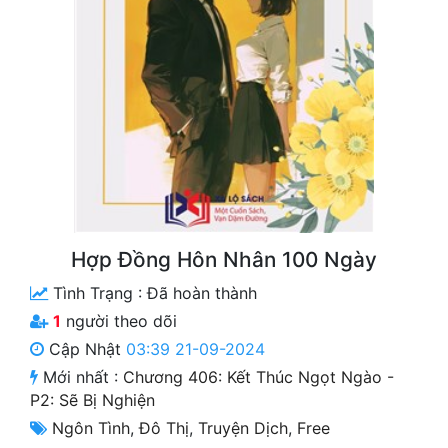
Free
Hậu Cung
Truyện Convert
Truyện Dịch
Truyện Nhập Môn
Truyện ngắn
Hợp Đồng Hôn Nhân 100 Ngày
Xa Lộ Dịch
Tình Trạng :
Đã hoàn thành
1
người theo dõi
Cung Đấu
Cập Nhật
03:39 21-09-2024
Mới nhất :
Chương 406: Kết Thúc Ngọt Ngào -
Cạnh Kỹ
P2: Sẽ Bị Nghiện
Cổ Tiên Hiệp
Ngôn Tình
,
Đô Thị
,
Truyện Dịch
,
Free