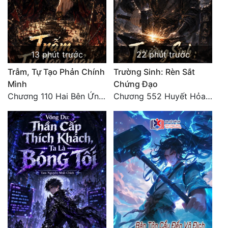
13 phút trước
22 phút trước
Trẫm, Tự Tạo Phản Chính
Trường Sinh: Rèn Sắt
Mình
Chứng Đạo
Chương 110 Hai Bên Ứng Phó
Chương 552 Huyết Hỏa Độn Hư, nhân quả chưa dứt