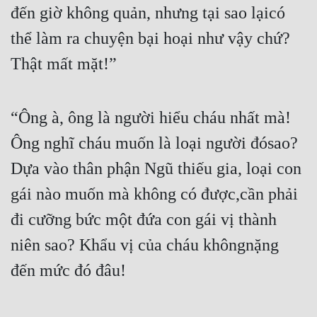
đến giờ không quản, nhưng tại sao lạicó 
Đẹp
thể làm ra chuyện bại hoại như vậy chứ? 
Đẹp Hiệp
Thật mất mặt!”
Tính Cách Nhân Vật :
“Ông à, ông là người hiểu cháu nhất mà! 
Cơ Trí
Ông nghĩ cháu muốn là loại người đósao? 
Sát Phạt Quyết Đoán
Dựa vào thân phận Ngũ thiếu gia, loại con 
Vô Sỉ
gái nào muốn mà không có được,cần phải 
Điềm Đạm
đi cưỡng bức một đứa con gái vị thành 
niên sao? Khẩu vị của cháu khôngnặng 
đến mức đó đâu!
