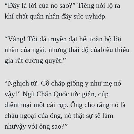
Hài Hước
“Đây là lời của nó sao?” Tiếng nói lộ ra 
Hệ Thống
khí chất quân nhân đầy sức uyhiếp.
Học Đường
“Vâng! Tôi đã truyền đạt hết toàn bộ lời 
Khoa Huyễn
nhắn của ngài, nhưng thái độ củabiểu thiếu 
Khoa Huyễn Không Gian
gia rất cương quyết.”
Kinh Dị
Kiếm Hiệp
“Nghịch tử! Cô chấp giống y như mẹ nó 
Kỳ Huyễn
vậy!” Ngũ Chấn Quốc tức giận, cúp 
Kỳ Ảo
điệnthoại một cái rụp. Ông cho rằng nó là 
Linh Dị
cháu ngoại của ông, nó thật sự sẽ làm 
Làm Giàu
nhưvậy với ông sao?”
Lịch Sử