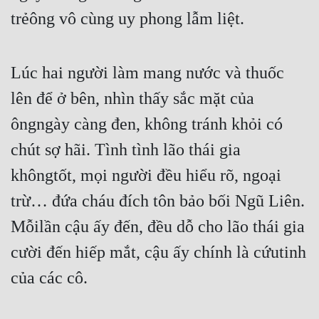
Cổ Đại
trẻông vô cùng uy phong lẫm liệt.
Du Hí
Dã Sử
Lúc hai người làm mang nước và thuốc 
lên để ở bên, nhìn thấy sắc mặt của 
Dị Giới
ôngngày càng đen, không tránh khỏi có 
Dị Năng
chút sợ hãi. Tình tình lão thái gia 
Gia Đấu
khôngtốt, mọi người đều hiểu rõ, ngoại 
Góc Nhìn Nam
trừ… đứa cháu đích tôn bảo bối Ngũ Liên. 
Góc Nhìn Nữ
Mỗilần cậu ấy đến, đều dỗ cho lão thái gia 
Huyền Huyễn
cười đến hiếp mắt, cậu ấy chính là cứutinh 
Huyền Nghi
của các cô.
Huyền Ảo