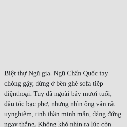
Free
Hậu Cung
Truyện Convert
Truyện Dịch
Truyện Nhập Môn
Truyện ngắn
Biệt thự Ngũ gia. Ngũ Chấn Quốc tay 
Xa Lộ Dịch
chống gậy, đứng ở bên ghế sofa tiếp 
điệnthoại. Tuy đã ngoài bảy mươi tuổi, 
Cung Đấu
đầu tóc bạc phơ, nhưng nhìn ông vẫn rất 
Cạnh Kỹ
uynghiêm, tinh thần minh mẫn, dáng đứng 
Cổ Tiên Hiệp
ngay thẳng. Không khó nhìn ra lúc còn 