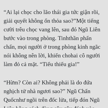
Mưu Mô
“Ai lại chọc cho lão thái gia tức giận rồi, 
Mạt Thế
giải quyết không ổn thỏa sao?”Một tiếng 
cười trêu chọc vang lên, sau đó Ngũ Liên 
Mỹ Thực
bước vào trong phòng. Tinhthần phấn 
Ngôn Tình
chấn, mọi người ở trong phòng kinh ngãc 
Ngược
nói không nên lời, khiến chohai cô người 
Nữ Cường
làm đỏ cả mặt. “Tiểu thiếu gia!”
Nữ Phụ
Phong Thủy - Tâm Linh
“Hừm? Còn ai? Không phải là do đứa 
Phương Tây
nghịch tử nhà ngươi sao?” Ngũ Chấn 
Phản Phái
Quốcnhư ngồi trên đốc lửa, tiếp đón Ngũ 
Quan Trường