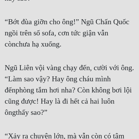
Tu Chân
Tu Tiên
“Bớt đùa giỡn cho ông!” Ngũ Chấn Quốc 
ngồi trên số sofa, cơn tức giận vẫn 
Tội Phạm
cònchưa hạ xuống.
Vô Địch
Võ Hiệp
Ngũ Liên vội vàng chạy đến, cười với ông. 
Võng Du
“Làm sao vậy? Hay ông cháu mình 
Xuyên Không
đếnphòng tắm hơi nha? Còn không bơi lội 
Xuyên Nhanh
cũng được! Hay là đi hết cả hai luôn 
Xuyên Sách
ôngthấy sao?”
Xuyên Thư
Điền Văn
“Xảy ra chuyện lớn, mà vẫn còn có tâm 