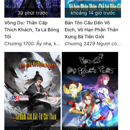
30 phút trước
khoảng 14 giờ trước
Võng Du: Thần Cấp
Bản Tôn Cẩu Đến Vô
Thích Khách, Ta Là Bóng
Địch, Vô Hạn Phân Thân
Tối
Xưng Bá Tiên Giới
Chương 1700: Ấy nha, không có chuyện gì!
Chương 2429 Ngươi có tuệ nhãn? Ta có...