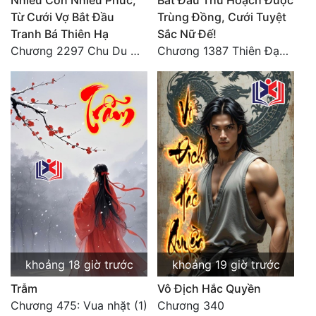
Nhiều Con Nhiều Phúc,
Bắt Đầu Thu Hoạch Được
Từ Cưới Vợ Bắt Đầu
Trùng Đồng, Cưới Tuyệt
Tranh Bá Thiên Hạ
Sắc Nữ Đế!
Chương 2297 Chu Du Du mang thai
Chương 1387 Thiên Đạo đắc ý
khoảng 18 giờ trước
khoảng 19 giờ trước
Trẫm
Vô Địch Hắc Quyền
Chương 475: Vua nhặt (1)
Chương 340