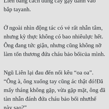
Liên bằng cách dùng cây gậy đánh vào 
Quân Sự
bắp tayanh.
Sảng Văn
Ở ngoài nhìn động tác có vẻ rất nhẫn tâm, 
Sắc
nhưng kỳ thực không có bao nhiêulực hết. 
Sủng
Ông đang tức giận, nhưng cũng không nỡ 
Thanh Xuân
làm tổn thương đứa cháu bảo bốicủa mình.
Tiên Hiệp
Tiểu Thuyết
Ngũ Liên lại đau đến nổi kêu “oa oa”. 
Trinh Thám
“Ông à, ông xuống tay cũng ác thật đó!Đã 
Triều Đấu
mấy tháng không gặp, vừa gặp mặt, ông đã 
Trùng Sinh
tàn nhẫn đánh đứa cháu bảo bối nhưthế 
Trọng Sinh
này sao?”