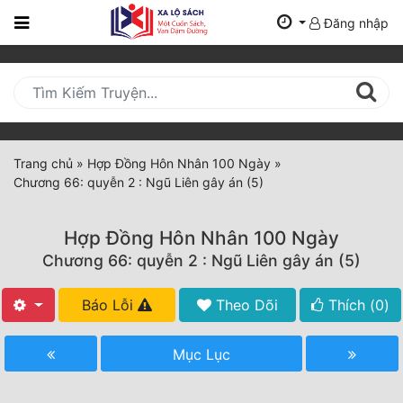
Đăng nhập
Trang
Chủ
Mới
Cập
Nhật
Trang chủ
»
Hợp Đồng Hôn Nhân 100 Ngày
»
(current)
Chương 66: quyễn 2 : Ngũ Liên gây án (5)
BXH
Thể Loại
Hợp Đồng Hôn Nhân 100 Ngày
Chương 66: quyễn 2 : Ngũ Liên gây án (5)
Tất Cả
Báo Lỗi
Theo Dõi
Thích (
0
)
Truyện Mới Ra
Mục Lục
Hoàn Thành