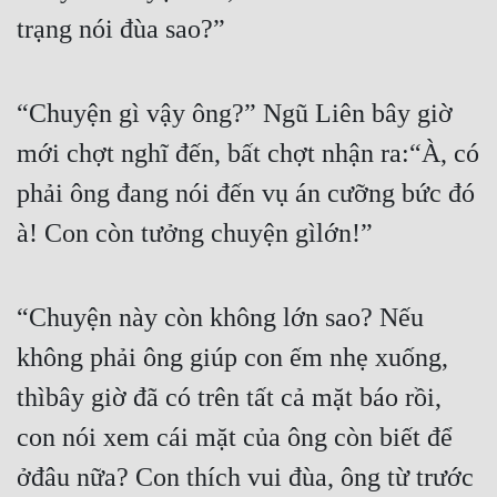
Đô Thị
trạng nói đùa sao?”
Đông Phương
Đông Phương Huyền Huyễn
“Chuyện gì vậy ông?” Ngũ Liên bây giờ 
mới chợt nghĩ đến, bất chợt nhận ra:“À, có 
Đồng Nhân
phải ông đang nói đến vụ án cưỡng bức đó 
à! Con còn tưởng chuyện gìlớn!”
Cẩu Đạo Trường Sinh
Ngự Thú
“Chuyện này còn không lớn sao? Nếu 
Truyện Nam
không phải ông giúp con ếm nhẹ xuống, 
Truyện Nữ
thìbây giờ đã có trên tất cả mặt báo rồi, 
Vô Địch Lưu
con nói xem cái mặt của ông còn biết để 
Xây Dựng Thế Lực
ởđâu nữa? Con thích vui đùa, ông từ trước 
Đam Mỹ