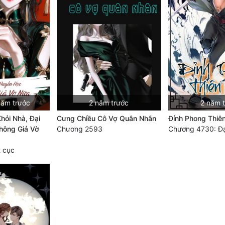
năm trước
2 năm trước
2 năm 
Khỏi Nhà, Đại
Cưng Chiều Cô Vợ Quân Nhân
Đỉnh Phong Thiê
hông Giả Vờ
Chương 2593
Chương 4730: Đạ
 cục