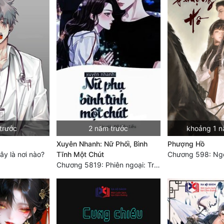
trước
2 năm trước
khoảng 1 n
Xuyên Nhanh: Nữ Phối, Bình
Phượng Hồ
y là nơi nào?
Tĩnh Một Chút
Chương 5819: Phiên ngoại: Trở lại STARS [HẾT]