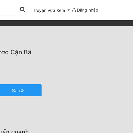
Đăng nhập
Truyện Vừa Xem
ược Cặn Bã
Sau
uấn quanh.