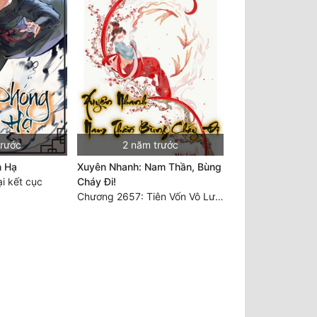
trước
2 năm trước
n Hạ
Xuyên Nhanh: Nam Thần, Bùng
i kết cục
Cháy Đi!
Chương 2657: Tiên Vốn Vô Lương (15). HẾT.