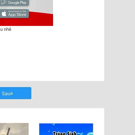
au nhé
Sau