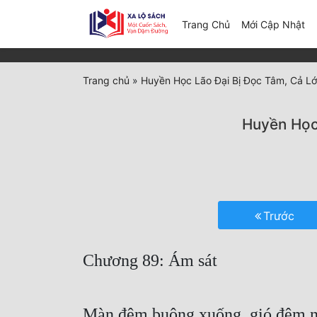
(c
Trang Chủ
Mới Cập Nhật
Trang chủ
»
Huyền Học Lão Đại Bị Đọc Tâm, Cả 
Huyền Học
Trước
Chương 89: Ám sát
Màn đêm buông xuống, gió đêm nh