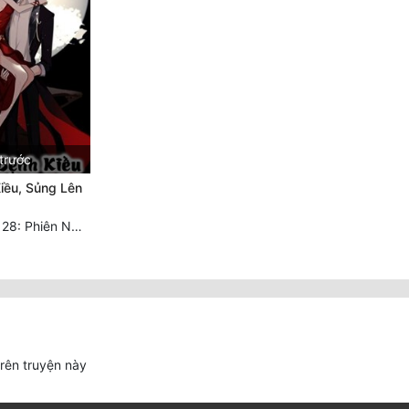
trước
iều, Sủng Lên
Chương 2128: 2128: Phiên Ngoại 10 Tô Cổ - Tiểu Hồng - Kết Thúc
trên truyện này