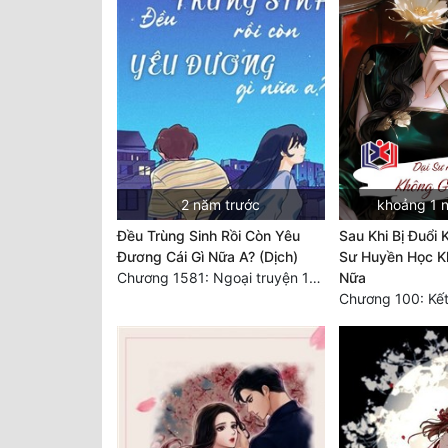
2 năm trước
khoảng 1 
Đều Trùng Sinh Rồi Còn Yêu
Sau Khi Bị Đuổi 
Đương Cái Gì Nữa A? (Dịch)
Sư Huyền Học K
Chương 1581: Ngoại truyện 1 (9)
Nữa
Chương 100: Kết