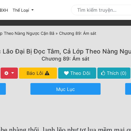
urrent)
BXH
Thể Loại
Lớp Theo Nàng Ngược Cặn Bã
»
Chương 89: Ám sát
 Lão Đại Bị Đọc Tâm, Cả Lớp Theo Nàng Ng
Chương 89: Ám sát
Báo Lỗi
Theo Dõi
Thích (
0
)
Mục Lục
ẹ nhàng thổi, lạnh lẽo như tơ lụa mềm mại q