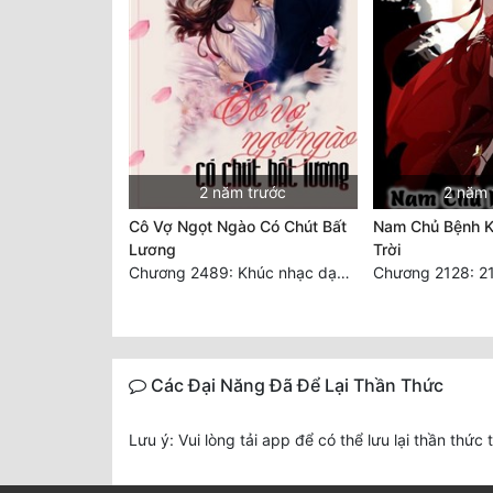
2 năm trước
2 năm 
Cô Vợ Ngọt Ngào Có Chút Bất
Nam Chủ Bệnh K
Lương
Trời
Chương 2489: Khúc nhạc dạo: Cuộc so đấu vô sỉ (Hoàn)
Các Đại Năng Đã Để Lại Thần Thức
Lưu ý: Vui lòng tải app để có thể lưu lại thần thức 