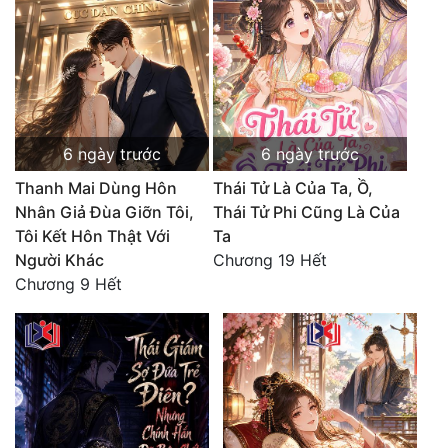
Đô Thị
Đông Phương
Đông Phương Huyền Huyễn
Đồng Nhân
6 ngày trước
6 ngày trước
Thanh Mai Dùng Hôn
Thái Tử Là Của Ta, Ồ,
Cẩu Đạo Trường Sinh
Nhân Giả Đùa Giỡn Tôi,
Thái Tử Phi Cũng Là Của
Tôi Kết Hôn Thật Với
Ta
Ngự Thú
Người Khác
Chương 19 Hết
Chương 9 Hết
Truyện Nam
Truyện Nữ
Vô Địch Lưu
Xây Dựng Thế Lực
Đam Mỹ