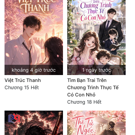
Quân Sự
Sảng Văn
Sắc
Sủng
Thanh Xuân
Tiên Hiệp
khoảng 4 giờ trước
1 ngày trước
Việt Trúc Thanh
Tìm Bạn Trai Trên
Tiểu Thuyết
Chương 15 Hết
Chương Trình Thực Tế
Trinh Thám
Có Con Nhỏ
Chương 18 Hết
Triều Đấu
Trùng Sinh
Trọng Sinh