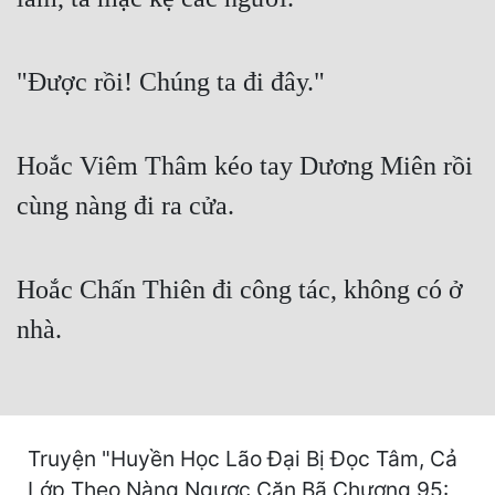
Cổ Đại
Du Hí
"Được rồi! Chúng ta đi đây."
Dã Sử
Dị Giới
Hoắc Viêm Thâm kéo tay Dương Miên rồi
Dị Năng
cùng nàng đi ra cửa.
Gia Đấu
Góc Nhìn Nam
Hoắc Chấn Thiên đi công tác, không có ở
nhà.
Góc Nhìn Nữ
Huyền Huyễn
Huyền Nghi
Truyện "Huyền Học Lão Đại Bị Đọc Tâm, Cả
Huyền Ảo
Lớp Theo Nàng Ngược Cặn Bã Chương 95: