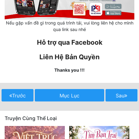
Mưu Mô
Nếu gặp vấn đề gì trong quá trình tải, vui lòng liên hệ cho mình
Mạt Thế
qua link sau nhé
Mỹ Thực
Hỗ trợ qua Facebook
Ngôn Tình
Liên Hệ Bản Quyền
Ngược
Thanks you !!!
Nữ Cường
Nữ Phụ
Trước
Mục Lục
Sau
Phong Thủy - Tâm Linh
Phương Tây
Truyện Cùng Thể Loại
Phản Phái
Quan Trường