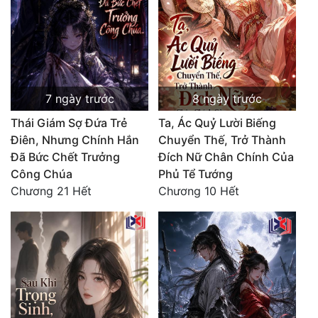
Đẹp
Đẹp Hiệp
Tính Cách Nhân Vật :
7 ngày trước
8 ngày trước
Thái Giám Sợ Đứa Trẻ
Ta, Ác Quỷ Lười Biếng
Cơ Trí
Điên, Nhưng Chính Hắn
Chuyển Thế, Trở Thành
Sát Phạt Quyết Đoán
Đã Bức Chết Trưởng
Đích Nữ Chân Chính Của
Công Chúa
Phủ Tể Tướng
Vô Sỉ
Chương 21 Hết
Chương 10 Hết
Điềm Đạm