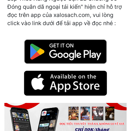
Hài Hước
Đóng quân dã ngoại tái kiến" hiện chỉ hỗ trợ
Hệ Thống
đọc trên app của xalosach.com, vui lòng
click vào link dưới để tải app về đọc nhé :
Học Đường
Khoa Huyễn
Khoa Huyễn Không Gian
Kinh Dị
Kiếm Hiệp
Kỳ Huyễn
Kỳ Ảo
Linh Dị
Làm Giàu
Lịch Sử