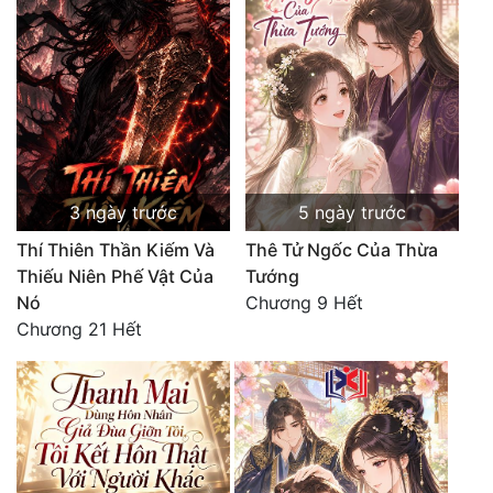
Tu Chân
Tu Tiên
Tội Phạm
Vô Địch
Võ Hiệp
3 ngày trước
5 ngày trước
Võng Du
Thí Thiên Thần Kiếm Và
Thê Tử Ngốc Của Thừa
Thiếu Niên Phế Vật Của
Tướng
Xuyên Không
Nó
Chương 9 Hết
Chương 21 Hết
Xuyên Nhanh
Xuyên Sách
Xuyên Thư
Điền Văn