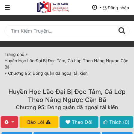
Đăng nhập
Trang
Chủ
Mới
Cập
Nhật
Trang chủ
»
(current)
Huyền Học Lão Đại Bị Đọc Tâm, Cả Lớp Theo Nàng Ngược Cặn
BXH
Bã
»
Chương 95: Đóng quân dã ngoại tái kiến
Thể Loại
Huyền Học Lão Đại Bị Đọc Tâm, Cả Lớp
Tất Cả
Theo Nàng Ngược Cặn Bã
Chương 95: Đóng quân dã ngoại tái kiến
Truyện Mới Ra
Hoàn Thành
Báo Lỗi
Theo Dõi
Thích (
0
)