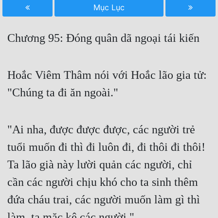
Mục Lục
Free
Hậu Cung
Chương 95: Đóng quân dã ngoại tái kiến
Truyện Convert
Truyện Dịch
Hoắc Viêm Thâm nói với Hoắc lão gia tử:
"Chúng ta đi ăn ngoài."
Truyện Nhập Môn
Truyện ngắn
"Ai nha, được được được, các người trẻ
Xa Lộ Dịch
tuổi muốn đi thì đi luôn đi, đi thôi đi thôi!
Ta lão già này lười quản các người, chỉ
Cung Đấu
cần các người chịu khó cho ta sinh thêm
Cạnh Kỹ
đứa cháu trai, các người muốn làm gì thì
Cổ Tiên Hiệp
làm, ta mặc kệ các người."