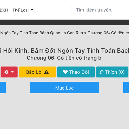
urrent)
BXH
Thể Loại
t Ngón Tay Tính Toán Bách Quan Lá Gan Run
»
Chương 06: Có tiền có
i Hồi Kinh, Bấm Đốt Ngón Tay Tính Toán Bác
Chương 06: Có tiền có trang bị
Báo Lỗi
Theo Dõi
Thích (
0
)
Mục Lục