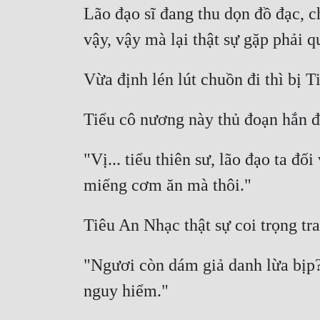
Lão đạo sĩ đang thu dọn đồ đạc, c
"Vị... tiểu thiên sư, lão đạo ta đố
"Ngươi còn dám giả danh lừa bịp? 