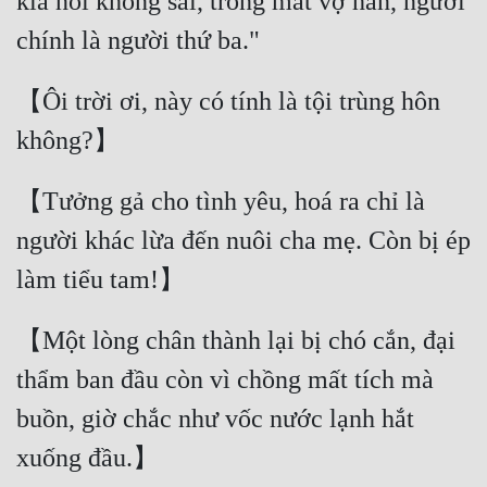
kia nói không sai, trong mắt vợ hắn, ngươi 
Đô Thị
Đông Phương
【Ôi trời ơi, này có tính là tội trùng hôn 
Đông Phương Huyền Huyễn
Đồng Nhân
【Tưởng gả cho tình yêu, hoá ra chỉ là 
Cẩu Đạo Trường Sinh
người khác lừa đến nuôi cha mẹ. Còn bị ép 
Ngự Thú
Truyện Nam
【Một lòng chân thành lại bị chó cắn, đại 
Truyện Nữ
thẩm ban đầu còn vì chồng mất tích mà 
Vô Địch Lưu
buồn, giờ chắc như vốc nước lạnh hắt 
Xây Dựng Thế Lực
Đam Mỹ