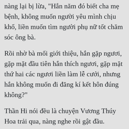
nàng lại bị lừa, "Hắn năm đó biết cha mẹ 
Quân Sự
bệnh, không muốn người yêu mình chịu 
Sảng Văn
khổ, liền muốn tìm người phụ nữ tốt chăm 
Sắc
Sủng
Rồi nhờ bà mối giới thiệu, hắn gặp ngươi, 
Thanh Xuân
gặp mặt đầu tiên hắn thích ngươi, gặp mặt 
Tiên Hiệp
thứ hai các ngươi liền làm lễ cưới, nhưng 
Tiểu Thuyết
hắn không muốn đi đăng kí kết hôn đúng 
Trinh Thám
Triều Đấu
Thần Hi nói đều là chuyện Vương Thúy 
Trùng Sinh
Trọng Sinh