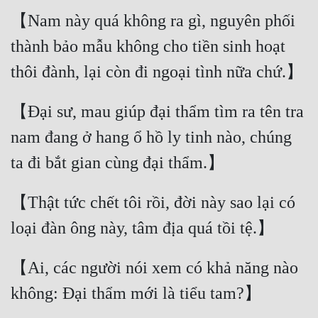
Cổ Đại
【Nam này quá không ra gì, nguyên phối 
Du Hí
thành bảo mẫu không cho tiền sinh hoạt 
Dã Sử
Dị Giới
【Đại sư, mau giúp đại thẩm tìm ra tên tra 
Dị Năng
nam đang ở hang ổ hồ ly tinh nào, chúng 
Gia Đấu
Góc Nhìn Nam
【Thật tức chết tôi rồi, đời này sao lại có 
Góc Nhìn Nữ
Huyền Huyễn
【Ai, các người nói xem có khả năng nào 
Huyền Nghi
Huyền Ảo