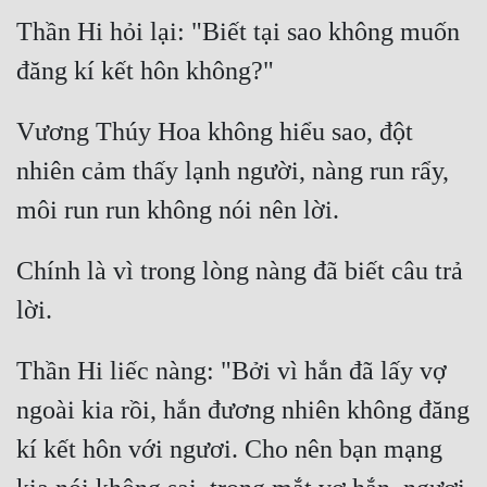
Tu Chân
Thần Hi hỏi lại: "Biết tại sao không muốn 
Tu Tiên
Tội Phạm
Vương Thúy Hoa không hiểu sao, đột 
Vô Địch
nhiên cảm thấy lạnh người, nàng run rẩy, 
Võ Hiệp
Võng Du
Chính là vì trong lòng nàng đã biết câu trả 
Xuyên Không
Xuyên Nhanh
Thần Hi liếc nàng: "Bởi vì hắn đã lấy vợ 
Xuyên Sách
ngoài kia rồi, hắn đương nhiên không đăng 
Xuyên Thư
kí kết hôn với ngươi. Cho nên bạn mạng 
Điền Văn