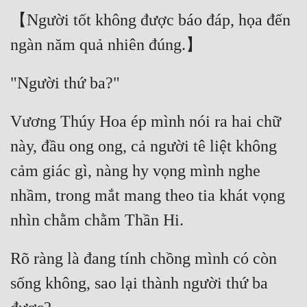
【Người tốt không được báo đáp, họa đến 
Đẹp
Đẹp Hiệp
Tính Cách Nhân Vật :
Vương Thúy Hoa ép mình nói ra hai chữ 
Cơ Trí
này, đầu ong ong, cả người tê liệt không 
Sát Phạt Quyết Đoán
cảm giác gì, nàng hy vọng mình nghe 
Vô Sỉ
nhầm, trong mắt mang theo tia khát vọng 
Điềm Đạm
Rõ ràng là đang tính chồng mình có còn 
sống không, sao lại thành người thứ ba 