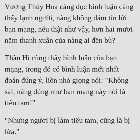
Hài Hước
Vương Thúy Hoa càng đọc bình luận càng 
Hệ Thống
thấy lạnh người, nàng không dám tin lời 
Học Đường
bạn mạng, nếu thật như vậy, hơn hai mươi 
Khoa Huyễn
Khoa Huyễn Không Gian
Thần Hi cũng thấy bình luận của bạn 
Kinh Dị
mạng, trong đó có bình luận mới nhất 
Kiếm Hiệp
đoán đúng ý, liền nhỏ giọng nói: "Không 
Kỳ Huyễn
sai, nàng đúng như bạn mạng này nói là 
Kỳ Ảo
Linh Dị
"Nhưng ngươi bị làm tiểu tam, cũng là bị 
Làm Giàu
Lịch Sử