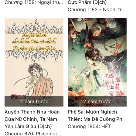
Chương 1158: Ngoại truyện 1 - Vạn Thú Vô Cương 3
Cực Phẩm (Dịch)
Chương 1182 - Ngoại truyện 4
2 năm trước
2 năm trước
Xuyên Thành Nha Hoàn
Phế Sài Muốn Nghịch
Của Nữ Chính, Ta Nằm
Thiên: Ma Đế Cuồng Phi
Yên Làm Giàu (Dịch)
Chương 1804: HẾT
Chương 670: Phiên ngoại 16. HẾT.