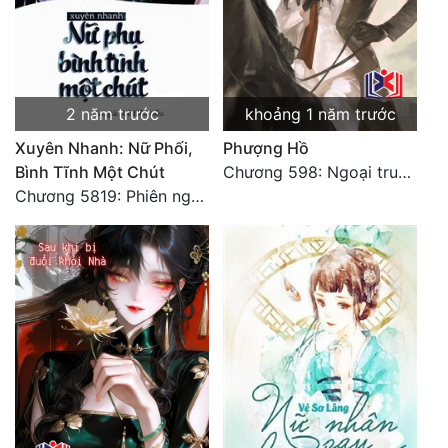
2 năm trước
khoảng 1 năm trước
Xuyên Nhanh: Nữ Phối,
Phượng Hồ
Bình Tĩnh Một Chút
Chương 598: Ngoại truyện: Tiểu Tiểu Ký
Chương 5819: Phiên ngoại: Trở lại STARS [HẾT]