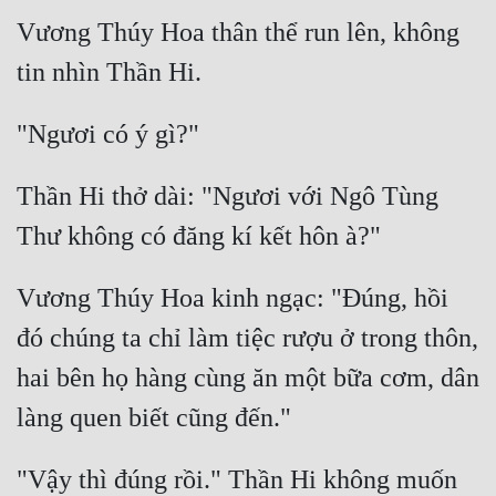
Vương Thúy Hoa thân thể run lên, không 
Mưu Mô
Mạt Thế
Mỹ Thực
Ngôn Tình
Thần Hi thở dài: "Ngươi với Ngô Tùng 
Ngược
Nữ Cường
Vương Thúy Hoa kinh ngạc: "Đúng, hồi 
Nữ Phụ
đó chúng ta chỉ làm tiệc rượu ở trong thôn, 
Phong Thủy - Tâm Linh
hai bên họ hàng cùng ăn một bữa cơm, dân 
Phương Tây
Phản Phái
"Vậy thì đúng rồi." Thần Hi không muốn 
Quan Trường