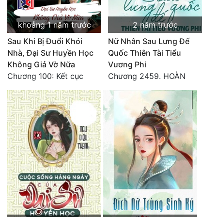
khoảng 1 năm trước
2 năm trước
Sau Khi Bị Đuổi Khỏi
Nữ Nhân Sau Lưng Đế
Nhà, Đại Sư Huyền Học
Quốc Thiên Tài Tiểu
Không Giả Vờ Nữa
Vương Phi
Chương 100: Kết cục
Chương 2459. HOÀN