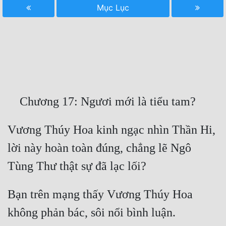
Mục Lục
Free
Hậu Cung
Truyện Convert
Truyện Dịch
Truyện Nhập Môn
Truyện ngắn
Vương Thúy Hoa kinh ngạc nhìn Thần Hi, 
Xa Lộ Dịch
lời này hoàn toàn đúng, chẳng lẽ Ngô 
Cung Đấu
Bạn trên mạng thấy Vương Thúy Hoa 
Cạnh Kỹ
Cổ Tiên Hiệp