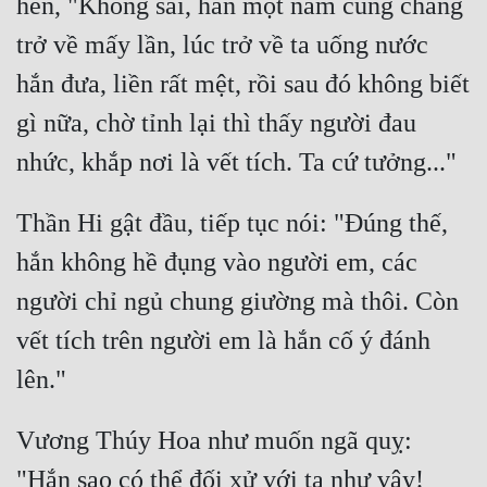
hển, "Không sai, hắn một năm cũng chẳng 
trở về mấy lần, lúc trở về ta uống nước 
hắn đưa, liền rất mệt, rồi sau đó không biết 
gì nữa, chờ tỉnh lại thì thấy người đau 
Thần Hi gật đầu, tiếp tục nói: "Đúng thế, 
hắn không hề đụng vào người em, các 
người chỉ ngủ chung giường mà thôi. Còn 
vết tích trên người em là hắn cố ý đánh 
Vương Thúy Hoa như muốn ngã quỵ: 
"Hắn sao có thể đối xử với ta như vậy! 