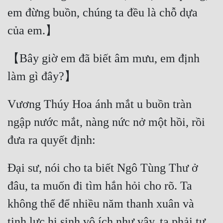
em đừng buồn, chúng ta đều là chỗ dựa 
【Bây giờ em đã biết âm mưu, em định 
Vương Thúy Hoa ánh mắt u buồn tràn 
ngập nước mắt, nàng nức nở một hồi, rồi 
Đại sư, nói cho ta biết Ngô Tùng Thư ở 
đâu, ta muốn đi tìm hắn hỏi cho rõ. Ta 
không thể để nhiều năm thanh xuân và 
tinh lực hi sinh vô ích như vậy, ta phải tự 