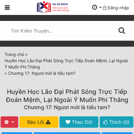
Đăng nhập
Trang
Chủ
Mới
Cập
Nhật
Trang chủ
»
(current)
Huyền Học Lão Đại Phát Sóng Trực Tiếp Đoán Mệnh, Lại Ngoài
BXH
Ý Muốn Phi Thăng
»
Chương 17: Ngươi mới là tiểu tam?
Thể Loại
Huyền Học Lão Đại Phát Sóng Trực Tiếp
Tất Cả
Đoán Mệnh, Lại Ngoài Ý Muốn Phi Thăng
Chương 17: Ngươi mới là tiểu tam?
Truyện Mới Ra
Hoàn Thành
Báo Lỗi
Theo Dõi
Thích (
0
)