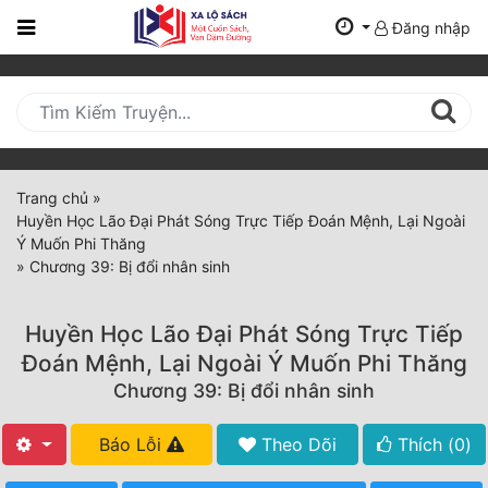
Đăng nhập
Trang
Chủ
Mới
Cập
Nhật
Trang chủ
»
(current)
Huyền Học Lão Đại Phát Sóng Trực Tiếp Đoán Mệnh, Lại Ngoài
BXH
Ý Muốn Phi Thăng
»
Chương 39: Bị đổi nhân sinh
Thể Loại
Huyền Học Lão Đại Phát Sóng Trực Tiếp
Tất Cả
Đoán Mệnh, Lại Ngoài Ý Muốn Phi Thăng
Chương 39: Bị đổi nhân sinh
Truyện Mới Ra
Hoàn Thành
Báo Lỗi
Theo Dõi
Thích (
0
)