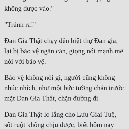
Cổ Đại
Du Hí
Dã Sử
Dị Giới
Đan Gia Thật chạy đến biệt thự Đan gia, 
lại bị bảo vệ ngăn cản, giọng nói mạnh mẽ 
Dị Năng
Gia Đấu
Góc Nhìn Nam
Bảo vệ không nói gì, người cũng không 
Góc Nhìn Nữ
nhúc nhích, như một bức tường chắn trước 
Huyền Huyễn
Huyền Nghi
Đan Gia Thật lo lắng cho Lưu Giai Tuệ, 
Huyền Ảo
sốt ruột không chịu được, biết hôm nay 