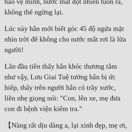
bảo vệ mình, nước mắt đột nhiên tuôn ra, 
Đô Thị
Đông Phương
Lúc này hắn mới biết góc 45 độ ngửa mặt 
Đông Phương Huyền Huyễn
nhìn trời để không cho nước mắt rơi là lừa 
Đồng Nhân
Cẩu Đạo Trường Sinh
Lần đầu tiên thấy hắn khóc thương tâm 
Ngự Thú
như vậy, Lưu Giai Tuệ tưởng hắn bị ức 
Truyện Nam
hiếp, thấy trên người hắn có trầy xước, 
Truyện Nữ
liền nhẹ giọng nói: "Con, lên xe, mẹ đưa 
Vô Địch Lưu
Xây Dựng Thế Lực
【Nàng rất dịu dàng a, lại xinh đẹp, mẹ ơi, 
Đam Mỹ