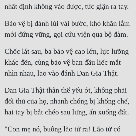
Hài Hước
Hệ Thống
Bảo vệ bị đánh lùi vài bước, khó khăn lắm 
Học Đường
Khoa Huyễn
Chốc lát sau, ba bảo vệ cao lớn, lực lưỡng 
Khoa Huyễn Không Gian
khác đến, cùng bảo vệ ban đầu liếc mắt 
Kinh Dị
Kiếm Hiệp
Kỳ Huyễn
Đan Gia Thật thân thể yếu ớt, không phải 
Kỳ Ảo
đối thủ của họ, nhanh chóng bị khống chế, 
Linh Dị
Làm Giàu
"Con mẹ nó, buông lão tử ra! Lão tử có 
Lịch Sử