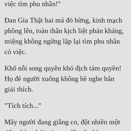
Mưu Mô
Đan Gia Thật hai má đỏ bừng, kinh mạch 
Mạt Thế
phồng lên, toàn thân kịch liệt phản kháng, 
Mỹ Thực
miệng không ngừng lặp lại tìm phu nhân 
Ngôn Tình
Ngược
Khổ nỗi song quyền khó địch tám quyền! 
Nữ Cường
Họ đè người xuống không hề nghe hắn 
Nữ Phụ
Phong Thủy - Tâm Linh
Phương Tây
Phản Phái
Mấy người đang giằng co, đột nhiên một 
Quan Trường