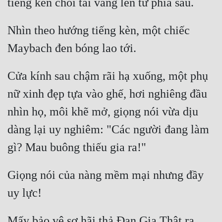
Quân Sự
Nhìn theo hướng tiếng kèn, một chiếc 
Sảng Văn
Sắc
Cửa kính sau chậm rãi hạ xuống, một phụ 
Sủng
nữ xinh đẹp tựa vào ghế, hơi nghiêng đầu 
Thanh Xuân
nhìn họ, môi khẽ mở, giọng nói vừa dịu 
Tiên Hiệp
dàng lại uy nghiêm: "Các người đang làm 
Tiểu Thuyết
Trinh Thám
Giọng nói của nàng mềm mại nhưng đầy 
Triều Đấu
Trùng Sinh
Trọng Sinh
Mấy bảo vệ sợ hãi thả Đan Gia Thật ra, 