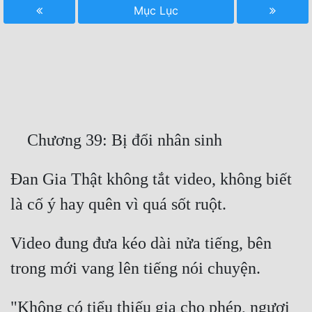
Mục Lục
Free
Hậu Cung
Truyện Convert
Truyện Dịch
Truyện Nhập Môn
Truyện ngắn
Đan Gia Thật không tắt video, không biết 
Xa Lộ Dịch
Cung Đấu
Video đung đưa kéo dài nửa tiếng, bên 
Cạnh Kỹ
Cổ Tiên Hiệp
"Không có tiểu thiếu gia cho phép, ngươi 