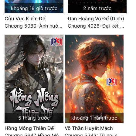
khoảng 18 giờ trước
2 năm trước
Cửu Vực Kiếm Đế
Đan Hoàng Võ Đế (Dịch)
Chương 5080: Ảnh hưởng
Chương 4028: Đại kết cục, sau này không gặp lại (2)
5 tháng trước
khoảng 1 năm trước
Hồng Mông Thiên Đế
Võ Thần Huyết Mạch
Chương 5647 Hồng Mông Thiên Đế (HẾT)
Chương 5342: Từ nơi sâu xa tự có thiên ý, mới Thiên Đạo