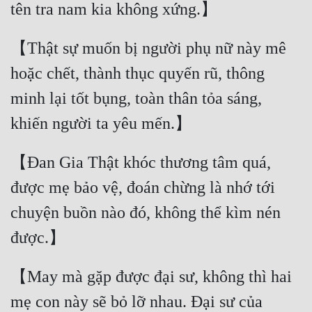
Đẹp
【Thật sự muốn bị người phụ nữ này mê 
Đẹp Hiệp
hoặc chết, thành thục quyến rũ, thông 
Tính Cách Nhân Vật :
minh lại tốt bụng, toàn thân tỏa sáng, 
Cơ Trí
Sát Phạt Quyết Đoán
【Đan Gia Thật khóc thương tâm quá, 
Vô Sỉ
được mẹ bảo vệ, đoán chừng là nhớ tới 
Điềm Đạm
chuyện buồn nào đó, không thể kìm nén 
【May mà gặp được đại sư, không thì hai 
mẹ con này sẽ bỏ lỡ nhau. Đại sư của 