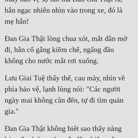
Tu Chân
hắn ngạc nhiên nhìn vào trong xe, đó là 
Tu Tiên
Tội Phạm
Đan Gia Thật lòng chua xót, mắt dần mờ 
Vô Địch
đi, hắn cố gắng kiềm chế, ngẩng đầu 
Võ Hiệp
Võng Du
Lưu Giai Tuệ thấy thế, cau mày, nhìn về 
Xuyên Không
phía bảo vệ, lạnh lùng nói: "Các người 
Xuyên Nhanh
ngày mai không cần đến, tự đi tìm quản 
Xuyên Sách
Xuyên Thư
Đan Gia Thật không biết sao thấy nàng 
Điền Văn