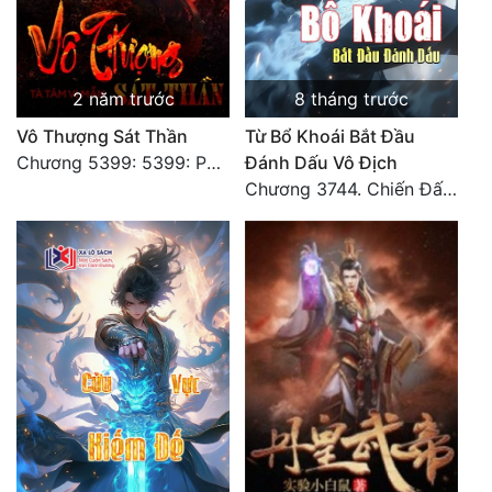
2 năm trước
8 tháng trước
Vô Thượng Sát Thần
Từ Bổ Khoái Bắt Đầu
Chương 5399: 5399: Phá giải
Đánh Dấu Vô Địch
Chương 3744. Chiến Đấu nghiền ép, Cực Thiên Chỉ Chủ (Đại Kết Cục)