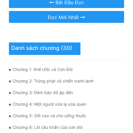
Bắt Đầu Đọc
Mưu Mô
Đọc Mới Nhất
Mạt Thế
Mỹ Thực
Ngôn Tình
Danh sách chương (30)
Ngược
Chương 1: Khế Ước và Cơn Đói
Nữ Cường
Chương 2: Trừng phạt và chiến tranh lạnh
Nữ Phụ
Chương 3: Đêm bão dữ ập đến
Phong Thủy - Tâm Linh
Chương 4: Một người vừa lạ vừa quen
Phương Tây
Chương 5: Sốt cao và cho uống thuốc
Phản Phái
Chương 6: Lời cầu khẩn của cơn đói
Quan Trường