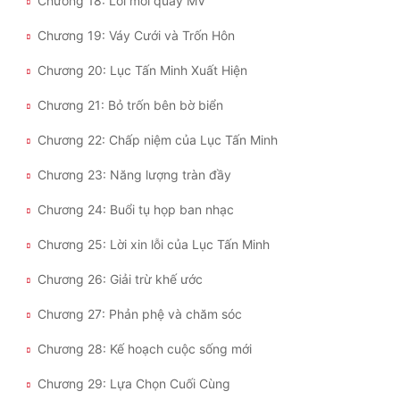
Chương 18: Lời mời quay MV
Tu Chân
Chương 19: Váy Cưới và Trốn Hôn
Tu Tiên
Chương 20: Lục Tấn Minh Xuất Hiện
Tội Phạm
Chương 21: Bỏ trốn bên bờ biển
Vô Địch
Chương 22: Chấp niệm của Lục Tấn Minh
Võ Hiệp
Chương 23: Năng lượng tràn đầy
Võng Du
Chương 24: Buổi tụ họp ban nhạc
Xuyên Không
Chương 25: Lời xin lỗi của Lục Tấn Minh
Xuyên Nhanh
Chương 26: Giải trừ khế ước
Xuyên Sách
Chương 27: Phản phệ và chăm sóc
Xuyên Thư
Chương 28: Kế hoạch cuộc sống mới
Điền Văn
Chương 29: Lựa Chọn Cuối Cùng