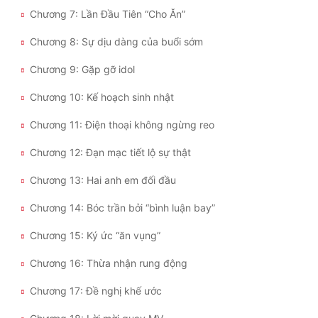
Chương 7: Lần Đầu Tiên “Cho Ăn”
Quân Sự
Chương 8: Sự dịu dàng của buổi sớm
Sảng Văn
Chương 9: Gặp gỡ idol
Sắc
Chương 10: Kế hoạch sinh nhật
Sủng
Chương 11: Điện thoại không ngừng reo
Thanh Xuân
Chương 12: Đạn mạc tiết lộ sự thật
Tiên Hiệp
Chương 13: Hai anh em đối đầu
Tiểu Thuyết
Chương 14: Bóc trần bởi “bình luận bay”
Trinh Thám
Chương 15: Ký ức “ăn vụng”
Triều Đấu
Chương 16: Thừa nhận rung động
Trùng Sinh
Chương 17: Đề nghị khế ước
Trọng Sinh