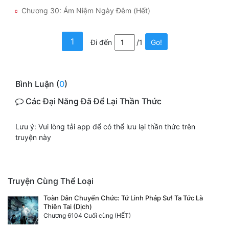
Đô Thị
Chương 30: Ám Niệm Ngày Đêm (Hết)
Đông Phương
1
Đi đến
/1
Go!
Đông Phương Huyền Huyễn
Đồng Nhân
Bình Luận (
0
)
Các Đại Năng Đã Để Lại Thần Thức
Cẩu Đạo Trường Sinh
Ngự Thú
Lưu ý: Vui lòng tải app để có thể lưu lại thần thức trên
truyện này
Truyện Nam
Truyện Nữ
Truyện Cùng Thể Loại
Vô Địch Lưu
Toàn Dân Chuyển Chức: Tử Linh Pháp Sư! Ta Tức Là
Thiên Tai (Dịch)
Xây Dựng Thế Lực
Chương 6104 Cuối cùng (HẾT)
Đam Mỹ