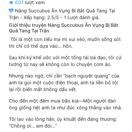
607
lượt xem
Cổ Đại
Nàng Succubus Ăn Vụng Bị Bắt Quả Tang Tại
Du Hí
Trận
-
Xếp hạng:
2.5
/
5
-
1
Lượt đánh giá.
Giới thiệu truyện Nàng Succubus Ăn Vụng Bị Bắt
Dã Sử
Quả Tang Tại Trận
Tôi là một con tiểu ma mị xui xẻo, muốn sống sót
Dị Giới
thì chỉ có thể dựa vào… hôn.
Dị Năng
Sau khi ký khế ước với một tổng tài bá đạo, tôi cứ
Gia Đấu
tưởng từ nay sẽ không còn lo chuyện cơm áo.
Góc Nhìn Nam
Nhưng nào ngờ, chỉ cần “bạch nguyệt quang” của
anh ta gọi một cuộc điện thoại, anh ta liền bỏ tôi
Góc Nhìn Nữ
lại rồi biến mất không dấu vết.
Huyền Huyễn
Cho đến một đêm mưa bão kia—Một người đàn
ông giống hệt anh ta như đúc xông thẳng vào nhà.
Huyền Nghi
Tôi lao vào lòng hắn, ủy khuất đến đáng thương:
Huyền Ảo
“Chồng ơi… em đói…”