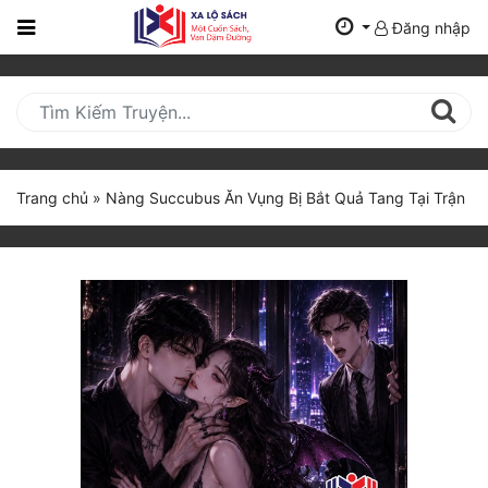
Đăng nhập
Trang
Chủ
Mới
Cập
Nhật
Trang chủ
»
Nàng Succubus Ăn Vụng Bị Bắt Quả Tang Tại Trận
(current)
BXH
Thể Loại
Tất Cả
Truyện Mới Ra
Hoàn Thành