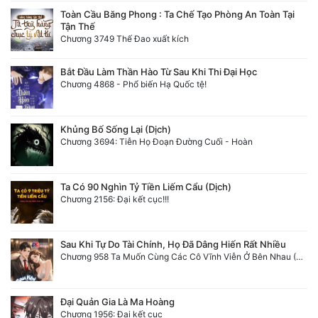
Toàn Cầu Băng Phong : Ta Chế Tạo Phòng An Toàn Tại
Tận Thế
Đẹp
Chương 3749 Thế Đao xuất kích
Đẹp Hiệp
Bắt Đầu Làm Thần Hào Từ Sau Khi Thi Đại Học
Chương 4868 - Phổ biến Hạ Quốc tệ!
Tính Cách Nhân Vật :
Cơ Trí
Khủng Bố Sống Lại (Dịch)
Chương 3694: Tiễn Họ Đoạn Đường Cuối - Hoàn
Sát Phạt Quyết Đoán
Vô Sỉ
Ta Có 90 Nghìn Tỷ Tiền Liếm Cẩu (Dịch)
Chương 2156: Đại kết cục!!!
Điềm Đạm
Sau Khi Tự Do Tài Chính, Họ Đã Dâng Hiến Rất Nhiều
Chương 958 Ta Muốn Cùng Các Cô Vĩnh Viễn Ở Bên Nhau (2) Hết
Đại Quản Gia Là Ma Hoàng
Chương 1956: Đại kết cục