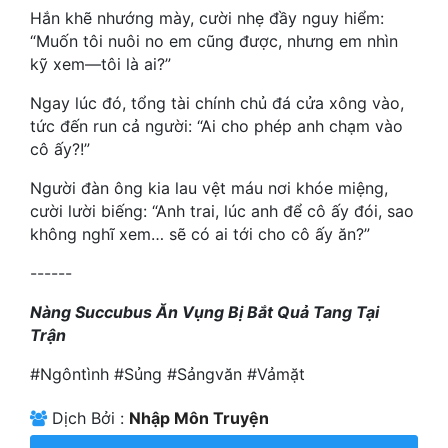
Hài Hước
Hắn khẽ nhướng mày, cười nhẹ đầy nguy hiểm:
“Muốn tôi nuôi no em cũng được, nhưng em nhìn
Hệ Thống
kỹ xem—tôi là ai?”
Học Đường
Ngay lúc đó, tổng tài chính chủ đá cửa xông vào,
tức đến run cả người: “Ai cho phép anh chạm vào
Khoa Huyễn
cô ấy?!”
Khoa Huyễn Không Gian
Người đàn ông kia lau vệt máu nơi khóe miệng,
Kinh Dị
cười lười biếng: “Anh trai, lúc anh để cô ấy đói, sao
không nghĩ xem… sẽ có ai tới cho cô ấy ăn?”
Kiếm Hiệp
------
Kỳ Huyễn
Nàng Succubus Ăn Vụng Bị Bắt Quả Tang Tại
Kỳ Ảo
Trận
Linh Dị
#Ngôntình #Sủng #Sảngvăn #Vảmặt
Làm Giàu
Dịch Bởi :
Nhập Môn Truyện
Lịch Sử