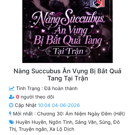
Free
Hậu Cung
Truyện Convert
Truyện Dịch
Truyện Nhập Môn
Truyện ngắn
Nàng Succubus Ăn Vụng Bị Bắt Quả
Tang Tại Trận
Xa Lộ Dịch
Tình Trạng :
Đã hoàn thành
0
người theo dõi
Cung Đấu
Cập Nhật
10:04 04-06-2026
Mới nhất :
Chương 30: Ám Niệm Ngày Đêm (Hết)
Cạnh Kỹ
Huyền Huyễn
,
Ngôn Tình
,
Sảng Văn
,
Sủng
,
Đô
Cổ Tiên Hiệp
Thị
,
Truyện ngắn
,
Xa Lộ Dịch