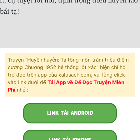
ra cự tuyệt lời nói, trịnh trọng triều huyền lão
Hài Hước
bái tạ!
Hệ Thống
Học Đường
Khoa Huyễn
Khoa Huyễn Không Gian
Truyện "Huyền huyễn: Ta tông môn trăm triệu điểm
Kinh Dị
cường Chương 1952 hệ thống lột xác" hiện chỉ hỗ
trợ đọc trên app của xalosach.com, vui lòng click
Kiếm Hiệp
vào link dưới để
Tải App về Để Đọc Truyện Miễn
Phí
nhé :
Kỳ Huyễn
Kỳ Ảo
LINK TẢI ANDROID
Linh Dị
Làm Giàu
Lịch Sử
LINK TẢI IPHONE