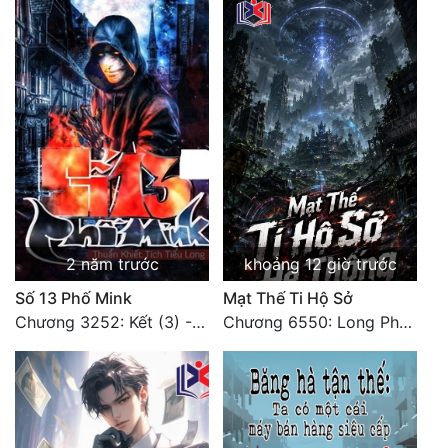
Đẹp
Đẹp Hiệp
Tính Cách Nhân Vật :
Cơ Trí
Sát Phạt Quyết Đoán
Vô Sỉ
2 năm trước
khoảng 12 giờ trước
Điềm Đạm
Số 13 Phố Mink
Mạt Thế Ti Hộ Sở
Chương 3252: Kết (3) - HẾT.
Chương 6550: Long Phượng Thần Trận