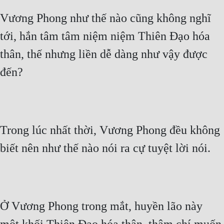
Free
Vương Phong như thế nào cũng không nghĩ
tới, hắn tâm tâm niệm niệm Thiên Đạo hóa
Hậu Cung
thân, thế nhưng liền dễ dàng như vậy được
Truyện Convert
đến?
Truyện Dịch
Truyện Nhập Môn
Truyện ngắn
Trong lúc nhất thời, Vương Phong đều không
Xa Lộ Dịch
biết nên như thế nào nói ra cự tuyệt lời nói.
Cung Đấu
Cạnh Kỹ
Ở Vương Phong trong mắt, huyền lão này
Cổ Tiên Hiệp