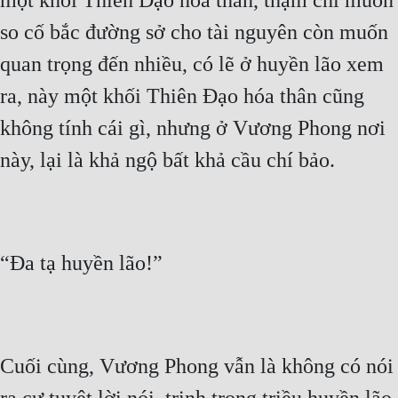
một khối Thiên Đạo hóa thân, thậm chí muốn
Cổ Đại
so cố bắc đường sở cho tài nguyên còn muốn
Du Hí
quan trọng đến nhiều, có lẽ ở huyền lão xem
Dã Sử
ra, này một khối Thiên Đạo hóa thân cũng
Dị Giới
không tính cái gì, nhưng ở Vương Phong nơi
Dị Năng
này, lại là khả ngộ bất khả cầu chí bảo.
Gia Đấu
Góc Nhìn Nam
“Đa tạ huyền lão!”
Góc Nhìn Nữ
Huyền Huyễn
Huyền Nghi
Cuối cùng, Vương Phong vẫn là không có nói
Huyền Ảo