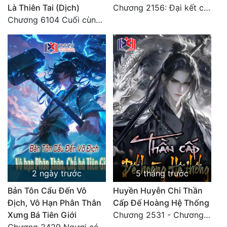
Là Thiên Tai (Dịch)
Chương 2156: Đại kết cục!!!
Tu Chân
Chương 6104 Cuối cùng (HẾT)
Tu Tiên
Tội Phạm
Vô Địch
Võ Hiệp
Võng Du
Xuyên Không
Xuyên Nhanh
2 ngày trước
5 tháng trước
Xuyên Sách
Bản Tôn Cẩu Đến Vô
Huyền Huyễn Chi Thần
Xuyên Thư
Địch, Vô Hạn Phân Thân
Cấp Đế Hoàng Hệ Thống
Điền Văn
Xưng Bá Tiên Giới
Chương 2531 - Chương cuối