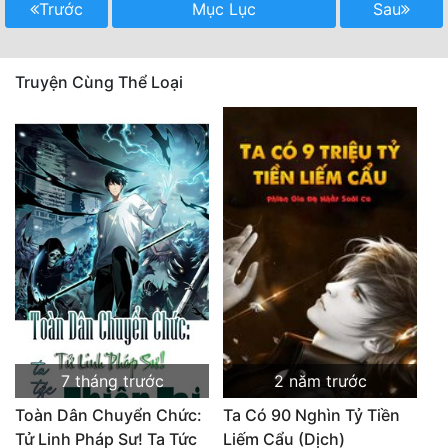
Trước
Mục Lục
Sau
Quân Sự
Sảng Văn
Truyện Cùng Thể Loại
Sắc
Sủng
Thanh Xuân
Tiên Hiệp
Tiểu Thuyết
Trinh Thám
Triều Đấu
7 tháng trước
2 năm trước
Trùng Sinh
Toàn Dân Chuyển Chức:
Ta Có 90 Nghìn Tỷ Tiền
Trọng Sinh
Tử Linh Pháp Sư! Ta Tức
Liếm Cẩu (Dịch)