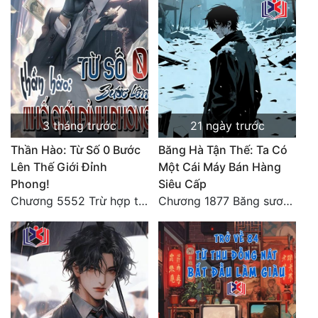
3 tháng trước
21 ngày trước
Thần Hào: Từ Số 0 Bước
Băng Hà Tận Thế: Ta Có
Lên Thế Giới Đỉnh
Một Cái Máy Bán Hàng
Phong!
Siêu Cấp
Chương 5552 Trừ hợp tác, không còn cách nào khác!
Chương 1877 Băng sương kết giới