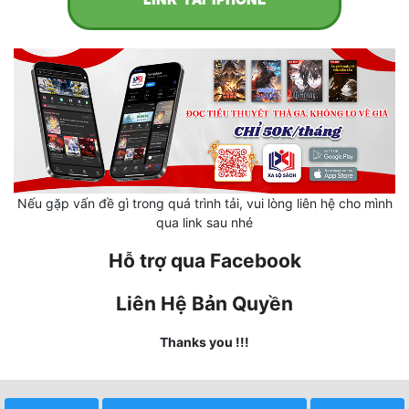
Mưu Mô
Mạt Thế
Mỹ Thực
Ngôn Tình
Ngược
Nếu gặp vấn đề gì trong quá trình tải, vui lòng liên hệ cho mình
Nữ Cường
qua link sau nhé
Nữ Phụ
Hỗ trợ qua Facebook
Phong Thủy - Tâm Linh
Liên Hệ Bản Quyền
Phương Tây
Thanks you !!!
Phản Phái
Quan Trường