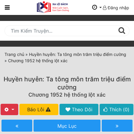
Đăng nhập
Trang
Chủ
Mới
Cập
Nhật
Trang chủ
»
Huyền huyễn: Ta tông môn trăm triệu điểm cường
(current)
»
Chương 1952 hệ thống lột xác
BXH
Thể Loại
Huyền huyễn: Ta tông môn trăm triệu điểm
cường
Chương 1952 hệ thống lột xác
Tất Cả
Truyện Mới Ra
Báo Lỗi
Theo Dõi
Thích (
0
)
Hoàn Thành
Mục Lục