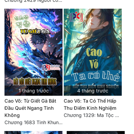
Chương 2429 Ngươi có tuệ nhãn? Ta có...
Đô Thị
Đông Phương
Đông Phương Huyền Huyễn
Đồng Nhân
Cẩu Đạo Trường Sinh
Ngự Thú
Truyện Nam
1 tháng trước
4 tháng trước
Truyện Nữ
Cao Võ: Từ Giết Gà Bắt
Cao Võ: Ta Có Thể Hấp
Đầu Quét Ngang Tinh
Thu Điểm Kinh Nghiệm
Vô Địch Lưu
Không
Chương 1329: Ma Tộc đại công chúa Thương Nguyệt
Xây Dựng Thế Lực
Chương 1683 Tinh Khung Võ Thánh (Hết)
Đam Mỹ