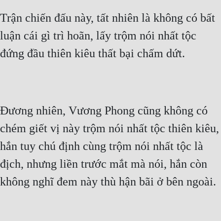
Free
Trận chiến đấu này, tất nhiên là không có bất
luận cái gì trì hoãn, lấy trộm nói nhất tộc
Hậu Cung
đứng đầu thiên kiêu thất bại chấm dứt.
Truyện Convert
Truyện Dịch
Truyện Nhập Môn
Đương nhiên, Vương Phong cũng không có
Truyện ngắn
chém giết vị này trộm nói nhất tộc thiên kiêu,
Xa Lộ Dịch
hắn tuy chú định cùng trộm nói nhất tộc là
địch, nhưng liền trước mắt mà nói, hắn còn
Cung Đấu
không nghĩ đem này thù hận bãi ở bên ngoài.
Cạnh Kỹ
Cổ Tiên Hiệp