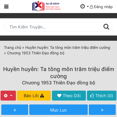
Đăng nhập
Trang
Chủ
Mới
Cập
Nhật
Trang chủ
»
Huyền huyễn: Ta tông môn trăm triệu điểm cường
(current)
»
Chương 1953 Thiên Đạo đồng bộ
BXH
Thể Loại
Huyền huyễn: Ta tông môn trăm triệu điểm
cường
Chương 1953 Thiên Đạo đồng bộ
Tất Cả
Truyện Mới Ra
Báo Lỗi
Theo Dõi
Thích (
0
)
Hoàn Thành
Mục Lục