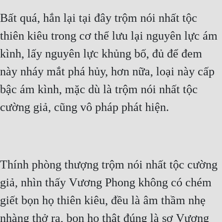
Cổ Đại
Bất quá, hắn lại tại đây trộm nói nhất tộc
Du Hí
thiên kiêu trong cơ thể lưu lại nguyên lực ám
Dã Sử
kình, lấy nguyên lực khủng bố, đủ để đem
Dị Giới
này nháy mắt phá hủy, hơn nữa, loại này cấp
Dị Năng
bậc ám kình, mặc dù là trộm nói nhất tộc
cường giả, cũng vô pháp phát hiện.
Gia Đấu
Góc Nhìn Nam
Góc Nhìn Nữ
Thính phòng thượng trộm nói nhất tộc cường
Huyền Huyễn
giả, nhìn thấy Vương Phong không có chém
Huyền Nghi
giết bọn họ thiên kiêu, đều là âm thầm nhẹ
Huyền Ảo
nhàng thở ra, bọn họ thật đúng là sợ Vương