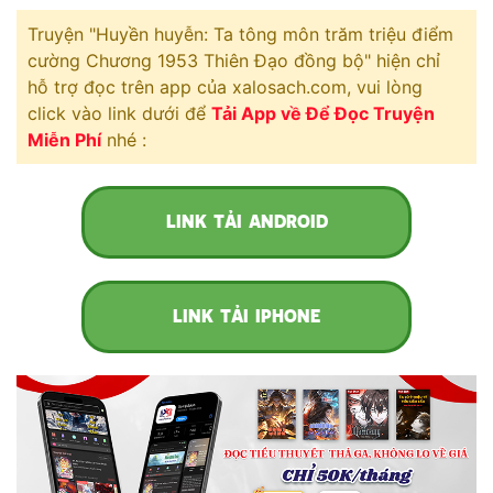
Truyện "Huyền huyễn: Ta tông môn trăm triệu điểm
Mưu Mô
cường Chương 1953 Thiên Đạo đồng bộ" hiện chỉ
hỗ trợ đọc trên app của xalosach.com, vui lòng
Mạt Thế
click vào link dưới để
Tải App về Để Đọc Truyện
Mỹ Thực
Miễn Phí
nhé :
Ngôn Tình
Ngược
LINK TẢI ANDROID
Nữ Cường
Nữ Phụ
LINK TẢI IPHONE
Phong Thủy - Tâm Linh
Phương Tây
Phản Phái
Quan Trường