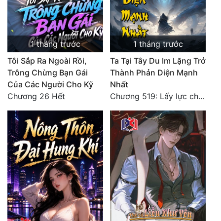
1 tháng trước
1 tháng trước
Tôi Sắp Ra Ngoài Rồi,
Ta Tại Tây Du Im Lặng Trở
Trông Chừng Bạn Gái
Thành Phản Diện Mạnh
Của Các Người Cho Kỹ
Nhất
Chương 26 Hết
Chương 519: Lấy lực chứng đạo, Hỗn Nguyên Đại La Kim Tiên!