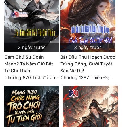
Đẹp
Đẹp Hiệp
Tính Cách Nhân Vật :
3 ngày trước
3 ngày trước
Cơ Trí
Cấm Chú Sư Đoản
Bắt Đầu Thu Hoạch Được
Sát Phạt Quyết Đoán
Mệnh? Ta Nắm Giữ Bất
Trùng Đồng, Cưới Tuyệt
Tử Chi Thân
Sắc Nữ Đế!
Vô Sỉ
Chương 870 Tích đức hành thiện
Chương 1387 Thiên Đạo đắc ý
Điềm Đạm