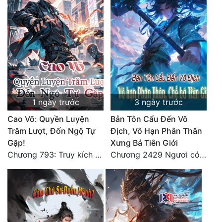
Đô Thị
Đông Phương
Đông Phương Huyền Huyễn
Đồng Nhân
1 ngày trước
3 ngày trước
Cẩu Đạo Trường Sinh
Cao Võ: Quyền Luyện
Bản Tôn Cẩu Đến Vô
Ngự Thú
Trăm Lượt, Đốn Ngộ Tự
Địch, Vô Hạn Phân Thân
Gặp!
Xưng Bá Tiên Giới
Truyện Nam
Chương 793: Truy kích (2)
Chương 2429 Ngươi có tuệ nhãn? Ta có...
Truyện Nữ
Vô Địch Lưu
Xây Dựng Thế Lực
Đam Mỹ