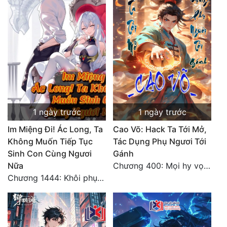
Tu Chân
Tu Tiên
Tội Phạm
Vô Địch
Võ Hiệp
1 ngày trước
1 ngày trước
Võng Du
Im Miệng Đi! Ác Long, Ta
Cao Võ: Hack Ta Tới Mở,
Xuyên Không
Không Muốn Tiếp Tục
Tác Dụng Phụ Ngươi Tới
Sinh Con Cùng Ngươi
Gánh
Xuyên Nhanh
Nữa
Chương 400: Mọi hy vọng đặt trên Tô Mặc!
Xuyên Sách
Chương 1444: Khôi phục quỹ đạo
Xuyên Thư
Điền Văn