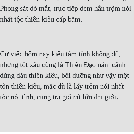
Hài Hước
Phong sát đỏ mắt, trực tiếp đem hắn trộm nói
Hệ Thống
nhất tộc thiên kiêu cấp băm.
Học Đường
Khoa Huyễn
Khoa Huyễn Không Gian
Cứ việc hôm nay kiêu tâm tính không đủ,
Kinh Dị
nhưng tốt xấu cũng là Thiên Đạo năm cảnh
Kiếm Hiệp
đứng đầu thiên kiêu, bồi dưỡng như vậy một
tôn thiên kiêu, mặc dù là lấy trộm nói nhất
Kỳ Huyễn
tộc nội tình, cũng trả giá rất lớn đại giới.
Kỳ Ảo
Linh Dị
Làm Giàu
Lịch Sử