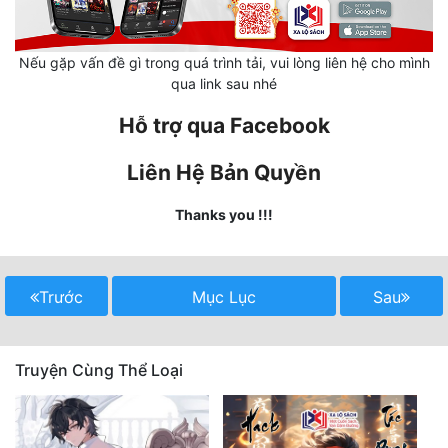
Quân Sự
Nếu gặp vấn đề gì trong quá trình tải, vui lòng liên hệ cho mình
Sảng Văn
qua link sau nhé
Sắc
Hỗ trợ qua Facebook
Sủng
Liên Hệ Bản Quyền
Thanh Xuân
Thanks you !!!
Tiên Hiệp
Tiểu Thuyết
Trước
Mục Lục
Sau
Trinh Thám
Triều Đấu
Truyện Cùng Thể Loại
Trùng Sinh
Trọng Sinh