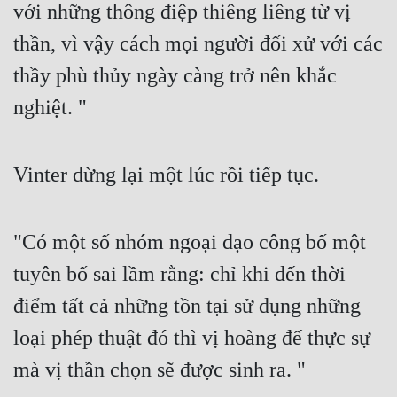
với những thông điệp thiêng liêng từ vị 
Đô Thị
thần, vì vậy cách mọi người đối xử với các 
Đông Phương
thầy phù thủy ngày càng trở nên khắc 
Đông Phương Huyền Huyễn
nghiệt. "
Đồng Nhân
Vinter dừng lại một lúc rồi tiếp tục.
Cẩu Đạo Trường Sinh
Ngự Thú
"Có một số nhóm ngoại đạo công bố một 
Truyện Nam
tuyên bố sai lầm rằng: chỉ khi đến thời 
Truyện Nữ
điểm tất cả những tồn tại sử dụng những 
Vô Địch Lưu
loại phép thuật đó thì vị hoàng đế thực sự 
Xây Dựng Thế Lực
mà vị thần chọn sẽ được sinh ra. "
Đam Mỹ