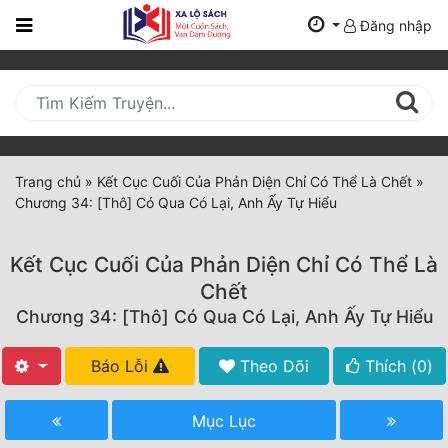
Đăng nhập
Trang
Chủ
Mới
Cập
Nhật
Trang chủ
»
Kết Cục Cuối Của Phản Diện Chỉ Có Thể Là Chết
»
(current)
Chương 34: [Thô] Có Qua Có Lại, Anh Ấy Tự Hiểu
BXH
Thể Loại
Kết Cục Cuối Của Phản Diện Chỉ Có Thể Là
Chết
Chương 34: [Thô] Có Qua Có Lại, Anh Ấy Tự Hiểu
Tất Cả
Truyện Mới Ra
Báo Lỗi
Theo Dõi
Thích (
0
)
Hoàn Thành
Mục Lục