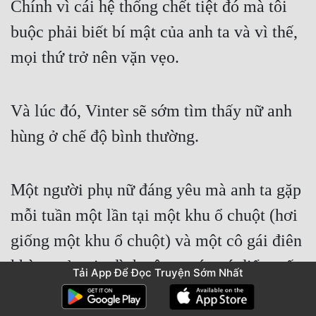
Chính vì cái hệ thống chết tiệt đó mà tôi 
buộc phải biết bí mật của anh ta và vì thế, 
mọi thứ trở nên vặn vẹo.
Và lúc đó, Vinter sẽ sớm tìm thấy nữ anh 
hùng ở chế độ bình thường.
Một người phụ nữ đáng yêu mà anh ta gặp 
mỗi tuần một lần tại một khu ổ chuột (hơi 
giống một khu ổ chuột) và một cô gái điên 
khùng của gia đình công tước có điểm yếu 
Tải App Để Đọc Truyện Sớm Nhất
của anh ta.