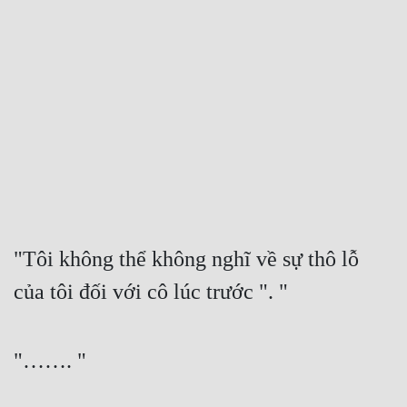
Free
Hậu Cung
Truyện Convert
Truyện Dịch
Truyện Nhập Môn
Truyện ngắn
Xa Lộ Dịch
"Tôi không thể không nghĩ về sự thô lỗ 
của tôi đối với cô lúc trước ". "
Cung Đấu
Cạnh Kỹ
"……. "
Cổ Tiên Hiệp