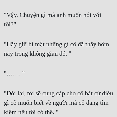
Hài Hước
Hệ Thống
"Vậy. Chuyện gì mà anh muốn nói với 
Học Đường
tôi?"
Khoa Huyễn
"Hãy giữ bí mật những gì cô đã thấy hôm 
Khoa Huyễn Không Gian
nay trong không gian đó. "
Kinh Dị
Kiếm Hiệp
"……. "
Kỳ Huyễn
Kỳ Ảo
"Đổi lại, tôi sẽ cung cấp cho cô bất cứ điều 
Linh Dị
gì cô muốn biết về người mà cô đang tìm 
Làm Giàu
kiếm nếu tôi có thể. "
Lịch Sử