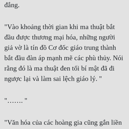
đắng.
Tu Chân
Tu Tiên
"Vào khoảng thời gian khi ma thuật bắt 
Tội Phạm
đầu được thương mại hóa, những người 
Vô Địch
giả vờ là tín đồ Cơ đốc giáo trung thành 
Võ Hiệp
bắt đầu đàn áp mạnh mẽ các phù thủy. Nói 
Võng Du
rằng đó là ma thuật đen tối bí mật đã đi 
Xuyên Không
ngược lại và làm sai lệch giáo lý. "
Xuyên Nhanh
Xuyên Sách
"……. "
Xuyên Thư
"Văn hóa của các hoàng gia cũng gắn liền 
Điền Văn