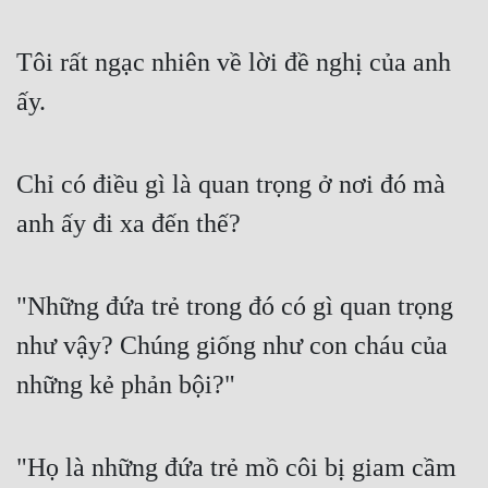
Mưu Mô
Tôi rất ngạc nhiên về lời đề nghị của anh 
Mạt Thế
ấy.
Mỹ Thực
Ngôn Tình
Chỉ có điều gì là quan trọng ở nơi đó mà 
Ngược
anh ấy đi xa đến thế?
Nữ Cường
"Những đứa trẻ trong đó có gì quan trọng 
Nữ Phụ
như vậy? Chúng giống như con cháu của 
Phong Thủy - Tâm Linh
những kẻ phản bội?"
Phương Tây
Phản Phái
"Họ là những đứa trẻ mồ côi bị giam cầm 
Quan Trường