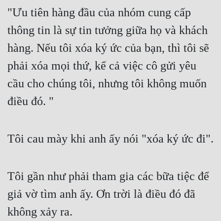
Cổ Đại
"Ưu tiên hàng đầu của nhóm cung cấp 
Du Hí
thông tin là sự tin tưởng giữa họ và khách 
hàng. Nếu tôi xóa ký ức của bạn, thì tôi sẽ 
Dã Sử
phải xóa mọi thứ, kể cả việc cô gửi yêu 
Dị Giới
cầu cho chúng tôi, nhưng tôi không muốn 
Dị Năng
điều đó. "
Gia Đấu
Góc Nhìn Nam
Tôi cau mày khi anh ấy nói "xóa ký ức đi".
Góc Nhìn Nữ
Huyền Huyễn
Tôi gần như phải tham gia các bữa tiệc để 
Huyền Nghi
giả vờ tìm anh ấy. Ơn trời là điều đó đã 
Huyền Ảo
không xảy ra.