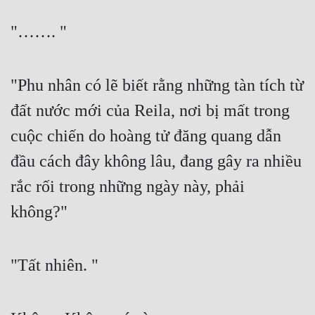
Đẹp
"……. "
Đẹp Hiệp
"Phu nhân có lẽ biết rằng những tàn tích từ 
Tính Cách Nhân Vật :
đất nước mới của Reila, nơi bị mất trong 
Cơ Trí
cuộc chiến do hoàng tử đăng quang dẫn 
Sát Phạt Quyết Đoán
đầu cách đây không lâu, đang gây ra nhiều 
Vô Sỉ
rắc rối trong những ngày này, phải 
Điềm Đạm
không?"
"Tất nhiên. "