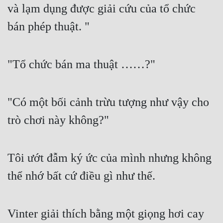
và lạm dụng được giải cứu của tổ chức 
Quân Sự
bán phép thuật. "
Sảng Văn
Sắc
"Tổ chức bán ma thuật ……?"
Sủng
Thanh Xuân
"Có một bối cảnh trừu tượng như vậy cho 
Tiên Hiệp
trò chơi này không?"
Tiểu Thuyết
Trinh Thám
Tôi ướt đẫm ký ức của mình nhưng không 
thể nhớ bất cứ điều gì như thế.
Triều Đấu
Trùng Sinh
Vinter giải thích bằng một giọng hơi cay 
Trọng Sinh