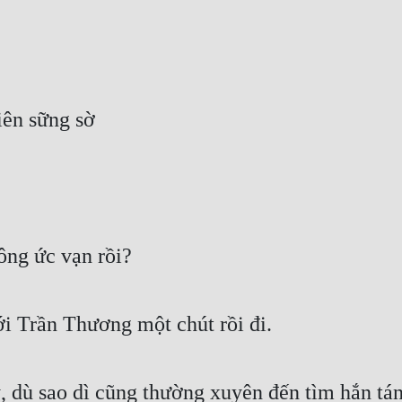
iên sững sờ
ng ức vạn rồi?
i Trần Thương một chút rồi đi.
 dù sao dì cũng thường xuyên đến tìm hắn tán 