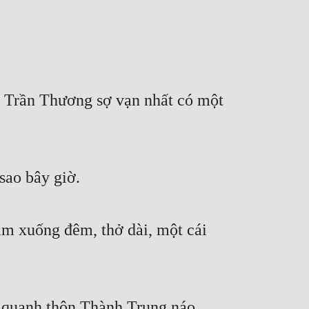
. Trần Thương sợ vạn nhất có một 
sao bây giờ.
ầm xuống đêm, thở dài, một cái 
 quanh thôn Thành Trung náo 