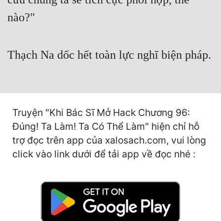
Cổ Đại
nào?"
Du Hí
Dã Sử
Thạch Na dốc hết toàn lực nghĩ biện pháp.
Dị Giới
Dị Năng
Gia Đấu
Truyện "Khi Bác Sĩ Mở Hack Chương 96:
Đúng! Ta Làm! Ta Có Thể Làm" hiện chỉ hỗ
Góc Nhìn Nam
trợ đọc trên app của xalosach.com, vui lòng
Góc Nhìn Nữ
click vào link dưới để tải app về đọc nhé :
Huyền Huyễn
Huyền Nghi
Huyền Ảo