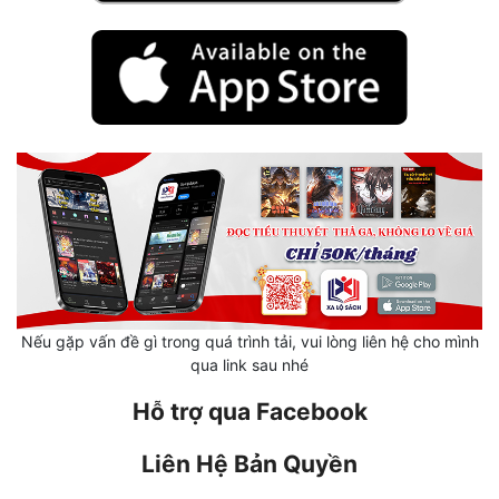
Hài Hước
Hệ Thống
Học Đường
Khoa Huyễn
Khoa Huyễn Không Gian
Kinh Dị
Kiếm Hiệp
Kỳ Huyễn
Nếu gặp vấn đề gì trong quá trình tải, vui lòng liên hệ cho mình
Kỳ Ảo
qua link sau nhé
Hỗ trợ qua Facebook
Linh Dị
Làm Giàu
Liên Hệ Bản Quyền
Lịch Sử