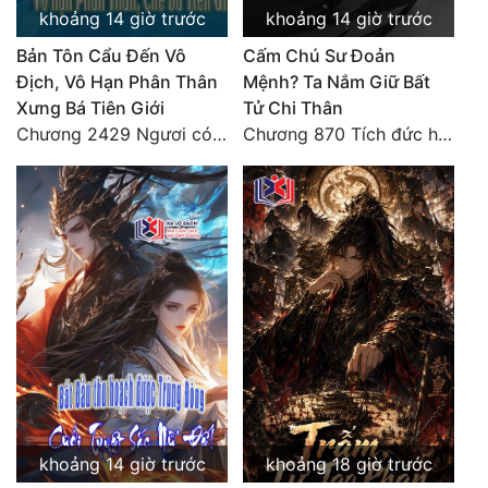
khoảng 14 giờ trước
khoảng 14 giờ trước
Quân Sự
Bản Tôn Cẩu Đến Vô
Cấm Chú Sư Đoản
Sảng Văn
Địch, Vô Hạn Phân Thân
Mệnh? Ta Nắm Giữ Bất
Xưng Bá Tiên Giới
Tử Chi Thân
Sắc
Chương 2429 Ngươi có tuệ nhãn? Ta có...
Chương 870 Tích đức hành thiện
Sủng
Thanh Xuân
Tiên Hiệp
Tiểu Thuyết
Trinh Thám
Triều Đấu
Trùng Sinh
khoảng 14 giờ trước
khoảng 18 giờ trước
Trọng Sinh