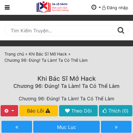
Đăng nhập
Trang
Chủ
Mới
Cập
Nhật
Trang chủ
»
Khi Bác Sĩ Mở Hack
»
(current)
Chương 96: Đúng! Ta Làm! Ta Có Thể Làm
BXH
Thể Loại
Khi Bác Sĩ Mở Hack
Chương 96: Đúng! Ta Làm! Ta Có Thể Làm
Tất Cả
Chương 96: Đúng! Ta Làm! Ta Có Thể Làm
Truyện Mới Ra
Báo Lỗi
Theo Dõi
Thích (
0
)
Hoàn Thành
Mục Lục