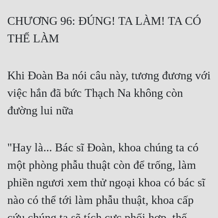
Free
CHƯƠNG 96: ĐÚNG! TA LÀM! TA CÓ
Hậu Cung
THỂ LÀM
Truyện Convert
Truyện Dịch
Khi Đoàn Ba nói câu này, tương đương với
việc hắn đã bức Thạch Na không còn
Truyện Nhập Môn
đường lui nữa
Truyện ngắn
Xa Lộ Dịch
"Hay là... Bác sĩ Đoàn, khoa chúng ta có
một phòng phẫu thuật còn để trống, làm
Cung Đấu
phiền ngươi xem thử ngoại khoa có bác sĩ
Cạnh Kỹ
nào có thể tới làm phẫu thuật, khoa cấp
Cổ Tiên Hiệp
cứu chúng ta sẽ tích cực phối hợp, thế