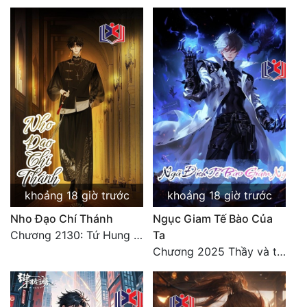
Đẹp
Đẹp Hiệp
Tính Cách Nhân Vật :
Cơ Trí
Sát Phạt Quyết Đoán
Vô Sỉ
khoảng 18 giờ trước
khoảng 18 giờ trước
Điềm Đạm
Nho Đạo Chí Thánh
Ngục Giam Tế Bào Của
Chương 2130: Tứ Hung Cổ Yêu
Ta
Chương 2025 Thầy và trò