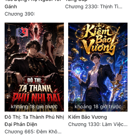
Đô Thị
Gánh
Chương 2330: Thịnh Tình Mời Chào
Chương 390:
Đông Phương
Đông Phương Huyền Huyễn
Đồng Nhân
Cẩu Đạo Trường Sinh
Ngự Thú
Truyện Nam
Truyện Nữ
khoảng 18 giờ trước
khoảng 18 giờ trước
Vô Địch Lưu
Đô Thị: Ta Thành Phú Nhị
Kiếm Bảo Vương
Đại Phản Diện
Chương 1330: Làm Việc Rồi (4/5)
Xây Dựng Thế Lực
Chương 665: Đêm Không Dấu Vết
Đam Mỹ