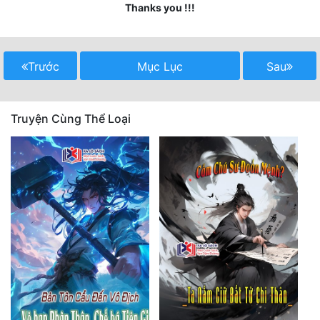
Thanks you !!!
Mưu Mô
Mạt Thế
Trước
Mục Lục
Sau
Mỹ Thực
Ngôn Tình
Truyện Cùng Thể Loại
Ngược
Nữ Cường
Nữ Phụ
Phong Thủy - Tâm Linh
Phương Tây
Phản Phái
Quan Trường