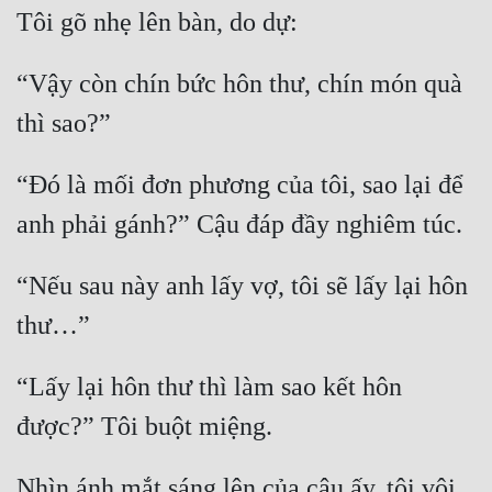
Tôi gõ nhẹ lên bàn, do dự:
“Vậy còn chín bức hôn thư, chín món quà 
thì sao?”
“Đó là mối đơn phương của tôi, sao lại để 
anh phải gánh?” Cậu đáp đầy nghiêm túc.
“Nếu sau này anh lấy vợ, tôi sẽ lấy lại hôn 
thư…”
“Lấy lại hôn thư thì làm sao kết hôn 
được?” Tôi buột miệng.
Nhìn ánh mắt sáng lên của cậu ấy, tôi vội 