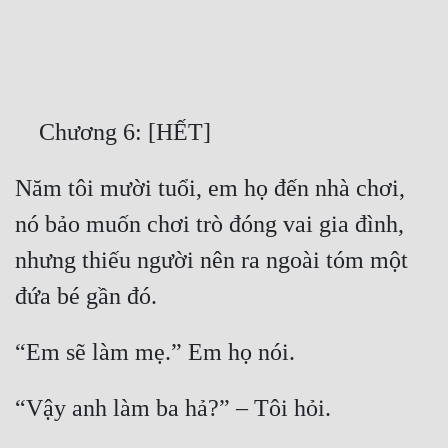
Free
Hậu Cung
Truyện Convert
    Chương 6: [HẾT]
Truyện Dịch
Năm tôi mười tuổi, em họ đến nhà chơi, 
Truyện Nhập Môn
nó bảo muốn chơi trò đóng vai gia đình, 
Truyện ngắn
nhưng thiếu người nên ra ngoài tóm một 
Xa Lộ Dịch
đứa bé gần đó.
Cung Đấu
“Em sẽ làm mẹ.” Em họ nói.
Cạnh Kỹ
“Vậy anh làm ba hả?” – Tôi hỏi.
Cổ Tiên Hiệp