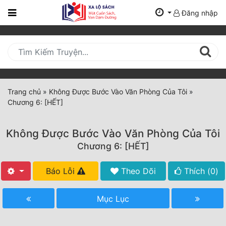
Đăng nhập
Trang
Chủ
Mới
Cập
Nhật
Trang chủ
»
Không Được Bước Vào Văn Phòng Của Tôi
»
(current)
Chương 6: [HẾT]
BXH
Thể Loại
Không Được Bước Vào Văn Phòng Của Tôi
Chương 6: [HẾT]
Tất Cả
Báo Lỗi
Theo Dõi
Thích (
0
)
Truyện Mới Ra
Mục Lục
Hoàn Thành