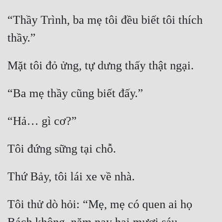
“Thầy Trình, ba mẹ tôi đều biết tôi thích 
Mưu Mô
thầy.”
Mạt Thế
Mỹ Thực
Mặt tôi đỏ ửng, tự dưng thấy thật ngại.
Ngôn Tình
“Ba mẹ thầy cũng biết đấy.”
Ngược
Nữ Cường
“Hả… gì cơ?”
Nữ Phụ
Tôi đứng sững tại chỗ.
Phong Thủy - Tâm Linh
Thứ Bảy, tôi lái xe về nhà.
Phương Tây
Phản Phái
Tôi thử dò hỏi: “Mẹ, mẹ có quen ai họ 
Quan Trường