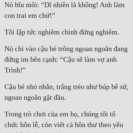
Nó bĩu môi: “Dĩ nhiên là không! Anh làm 
Cổ Đại
con trai em chứ!”
Du Hí
Dã Sử
Tôi lập tức nghiêm chỉnh đứng nghiêm.
Dị Giới
Nó chỉ vào cậu bé trông ngoan ngoãn đang 
Dị Năng
đứng im bên cạnh: “Cậu sẽ làm vợ anh 
Gia Đấu
Trình!”
Góc Nhìn Nam
Cậu bé nhỏ nhắn, trắng trẻo như búp bê sứ, 
Góc Nhìn Nữ
ngoan ngoãn gật đầu.
Huyền Huyễn
Huyền Nghi
Trong trò chơi của em họ, chúng tôi tổ 
Huyền Ảo
chức hôn lễ, còn viết cả hôn thư theo yêu 