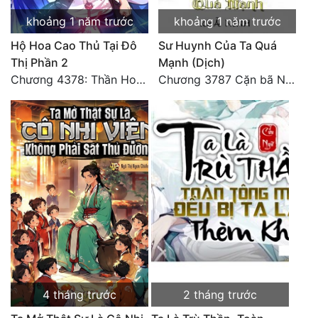
khoảng 1 năm trước
khoảng 1 năm trước
Hộ Hoa Cao Thủ Tại Đô
Sư Huynh Của Ta Quá
Thị Phần 2
Mạnh (Dịch)
Chương 4378: Thần Hoàng Hạ Thiên (Đại kết cục) (03)
Chương 3787 Cặn bã Nam Thiên Đạo
4 tháng trước
2 tháng trước