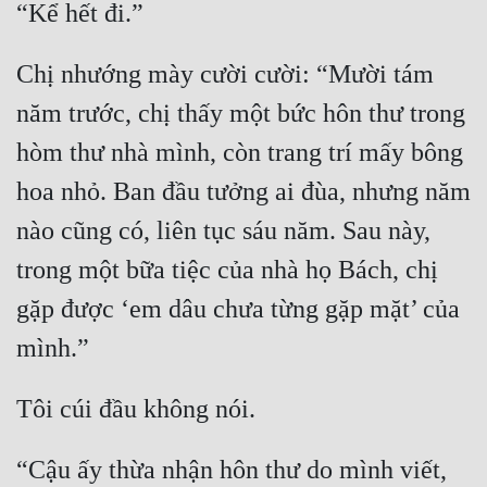
“Kể hết đi.”
Tu Chân
Tu Tiên
Chị nhướng mày cười cười: “Mười tám 
năm trước, chị thấy một bức hôn thư trong 
Tội Phạm
hòm thư nhà mình, còn trang trí mấy bông 
Vô Địch
hoa nhỏ. Ban đầu tưởng ai đùa, nhưng năm 
Võ Hiệp
nào cũng có, liên tục sáu năm. Sau này, 
Võng Du
trong một bữa tiệc của nhà họ Bách, chị 
Xuyên Không
gặp được ‘em dâu chưa từng gặp mặt’ của 
Xuyên Nhanh
mình.”
Xuyên Sách
Tôi cúi đầu không nói.
Xuyên Thư
Điền Văn
“Cậu ấy thừa nhận hôn thư do mình viết, 