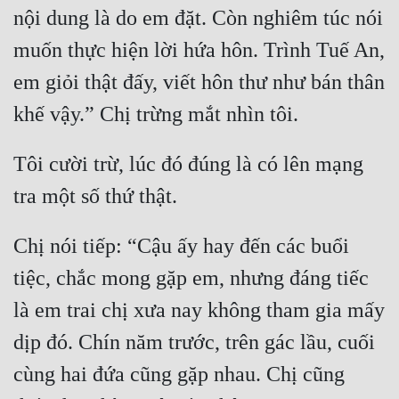
Đô Thị
nội dung là do em đặt. Còn nghiêm túc nói 
muốn thực hiện lời hứa hôn. Trình Tuế An, 
Đông Phương
em giỏi thật đấy, viết hôn thư như bán thân 
Đông Phương Huyền Huyễn
khế vậy.” Chị trừng mắt nhìn tôi.
Đồng Nhân
Tôi cười trừ, lúc đó đúng là có lên mạng 
Cẩu Đạo Trường Sinh
tra một số thứ thật.
Ngự Thú
Chị nói tiếp: “Cậu ấy hay đến các buổi 
Truyện Nam
tiệc, chắc mong gặp em, nhưng đáng tiếc 
Truyện Nữ
là em trai chị xưa nay không tham gia mấy 
Vô Địch Lưu
dịp đó. Chín năm trước, trên gác lầu, cuối 
Xây Dựng Thế Lực
cùng hai đứa cũng gặp nhau. Chị cũng 
Đam Mỹ