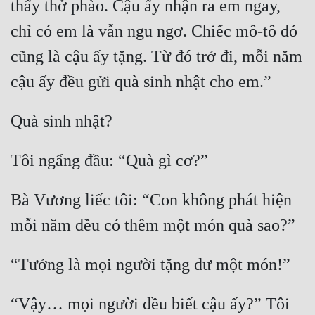
thấy thở phào. Cậu ấy nhận ra em ngay, 
Đẹp
chỉ có em là vẫn ngu ngơ. Chiếc mô-tô đó 
cũng là cậu ấy tặng. Từ đó trở đi, mỗi năm 
Đẹp Hiệp
cậu ấy đều gửi quà sinh nhật cho em.”
Tính Cách Nhân Vật :
Quà sinh nhật?
Cơ Trí
Sát Phạt Quyết Đoán
Tôi ngẩng đầu: “Quà gì cơ?”
Vô Sỉ
Bà Vương liếc tôi: “Con không phát hiện 
Điềm Đạm
mỗi năm đều có thêm một món quà sao?”
“Tưởng là mọi người tặng dư một món!” 
“Vậy… mọi người đều biết cậu ấy?” Tôi 