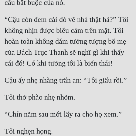
cầu bắt buộc của nó.
Hài Hước
Hệ Thống
“Cậu còn đem cái đó về nhà thật hả?” Tôi 
Học Đường
không nhịn được biểu cảm trên mặt. Tôi 
Khoa Huyễn
hoàn toàn không dám tưởng tượng bố mẹ 
Khoa Huyễn Không Gian
của Bách Trục Thanh sẽ nghĩ gì khi thấy 
cái đó! Có khi tưởng tôi là biến thái!
Kinh Dị
Kiếm Hiệp
Cậu ấy nhẹ nhàng trấn an: “Tôi giấu rồi.”
Kỳ Huyễn
Tôi thở phào nhẹ nhõm.
Kỳ Ảo
Linh Dị
“Chín năm sau mới lấy ra cho họ xem.”
Làm Giàu
Tôi nghẹn họng.
Lịch Sử