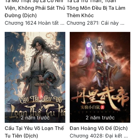
Ta Mở Thật Sự Là Cô Nhi
Ta Là Trù Thần, Toàn
Viện, Không Phải Sát Thủ
Tông Môn Đều Bị Ta Làm
Đường (Dịch)
Thèm Khóc
Chương 1624 Hoàn tất cảm nghĩ (2)
Chương 2871: Cái này đánh nhẹ nhõm a
2 năm trước
2 năm trước
Cẩu Tại Yêu Võ Loạn Thế
Đan Hoàng Võ Đế (Dịch)
Tu Tiên (Dịch)
Chương 4028: Đại kết cục, sau này không gặp lại (2)