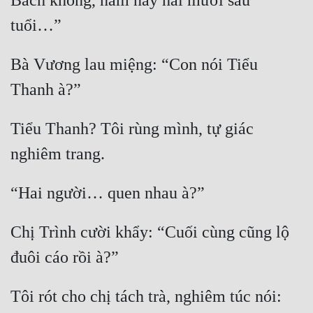
Bách không, năm nay hai mươi sáu 
Quân Sự
tuổi…”
Sảng Văn
Bà Vương lau miệng: “Con nói Tiểu 
Sắc
Thanh à?”
Sủng
Tiểu Thanh? Tôi rùng mình, tự giác 
Thanh Xuân
nghiêm trang.
Tiên Hiệp
Tiểu Thuyết
“Hai người… quen nhau à?”
Trinh Thám
Chị Trình cười khẩy: “Cuối cùng cũng lộ 
Triều Đấu
đuôi cáo rồi à?”
Trùng Sinh
Tôi rót cho chị tách trà, nghiêm túc nói: 
Trọng Sinh