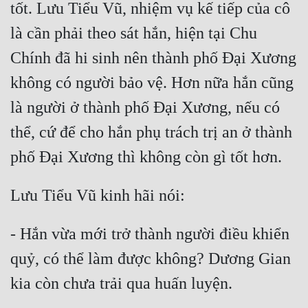
tốt. Lưu Tiểu Vũ, nhiệm vụ kế tiếp của cô 
Tu Chân
là cần phải theo sát hắn, hiện tại Chu 
Tu Tiên
Chính đã hi sinh nên thành phố Đại Xương 
Tội Phạm
không có người bảo vệ. Hơn nữa hắn cũng 
Vô Địch
là người ở thành phố Đại Xương, nếu có 
Võ Hiệp
thể, cứ để cho hắn phụ trách trị an ở thành 
Võng Du
Xuyên Không
Xuyên Nhanh
- Hắn vừa mới trở thành người điều khiển 
Xuyên Sách
quỷ, có thể làm được không? Dương Gian 
Xuyên Thư
Điền Văn