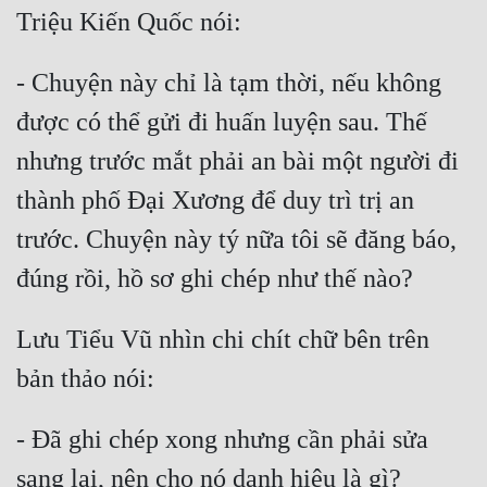
Đô Thị
Đông Phương
- Chuyện này chỉ là tạm thời, nếu không 
Đông Phương Huyền Huyễn
được có thể gửi đi huấn luyện sau. Thế 
Đồng Nhân
nhưng trước mắt phải an bài một người đi 
thành phố Đại Xương để duy trì trị an 
Cẩu Đạo Trường Sinh
trước. Chuyện này tý nữa tôi sẽ đăng báo, 
Ngự Thú
Truyện Nam
Lưu Tiểu Vũ nhìn chi chít chữ bên trên 
Truyện Nữ
Vô Địch Lưu
- Đã ghi chép xong nhưng cần phải sửa 
Xây Dựng Thế Lực
Đam Mỹ