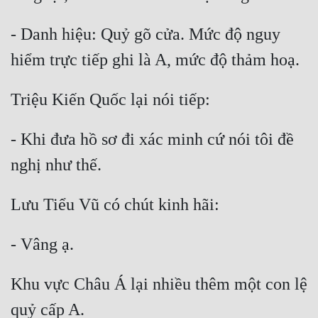
Đẹp
- Danh hiệu: Quỷ gõ cửa. Mức độ nguy 
Đẹp Hiệp
Tính Cách Nhân Vật :
Cơ Trí
- Khi đưa hồ sơ đi xác minh cứ nói tôi đề 
Sát Phạt Quyết Đoán
Vô Sỉ
Điềm Đạm
Khu vực Châu Á lại nhiều thêm một con lệ 