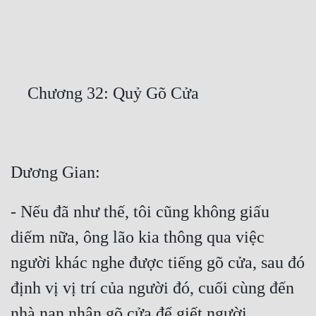
Free
Hậu Cung
Truyện Convert
Truyện Dịch
Truyện Nhập Môn
Truyện ngắn
Xa Lộ Dịch
- Nếu đã như thế, tôi cũng không giấu 
diếm nữa, ông lão kia thông qua việc 
Cung Đấu
người khác nghe được tiếng gõ cửa, sau đó 
Cạnh Kỹ
định vị vị trí của người đó, cuối cùng đến 
Cổ Tiên Hiệp
nhà nạn nhân gõ cửa để giết người. 