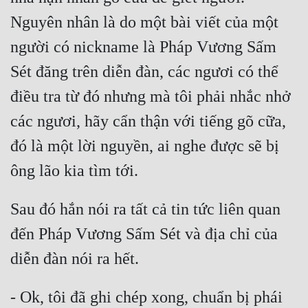
Cổ Đại
Nguyên nhân là do một bài viết của một 
Du Hí
người có nickname là Pháp Vương Sấm 
Dã Sử
Sét đăng trên diễn đàn, các ngươi có thể 
Dị Giới
điều tra từ đó nhưng mà tôi phải nhắc nhở 
các ngươi, hãy cẩn thận với tiếng gõ cữa, 
Dị Năng
đó là một lời nguyền, ai nghe được sẽ bị 
Gia Đấu
Góc Nhìn Nam
Góc Nhìn Nữ
Sau đó hắn nói ra tất cả tin tức liên quan 
Huyền Huyễn
đến Pháp Vương Sấm Sét và địa chỉ của 
Huyền Nghi
Huyền Ảo
- Ok, tôi đã ghi chép xong, chuẩn bị phái 