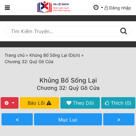
Đăng nhập
Trang
Chủ
Mới
Cập
Nhật
Trang chủ
»
Khủng Bố Sống Lại (Dịch)
»
(current)
Chương 32: Quỷ Gõ Cửa
BXH
Thể Loại
Khủng Bố Sống Lại
Chương 32: Quỷ Gõ Cửa
Tất Cả
Báo Lỗi
Theo Dõi
Thích (
0
)
Truyện Mới Ra
Mục Lục
Hoàn Thành