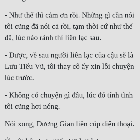
Mưu Mô
- Như thế thì cảm ơn rồi. Những gì cần nói 
Mạt Thế
tôi cũng đã nói cả rồi, tạm thời cứ như thế 
Mỹ Thực
Ngôn Tình
- Được, về sau người liên lạc của cậu sẽ là 
Ngược
Lưu Tiểu Vũ, tôi thay cô ấy xin lỗi chuyện 
Nữ Cường
Nữ Phụ
- Không có chuyện gì đâu, lúc đó tính tình 
Phong Thủy - Tâm Linh
Phương Tây
Phản Phái
Quan Trường