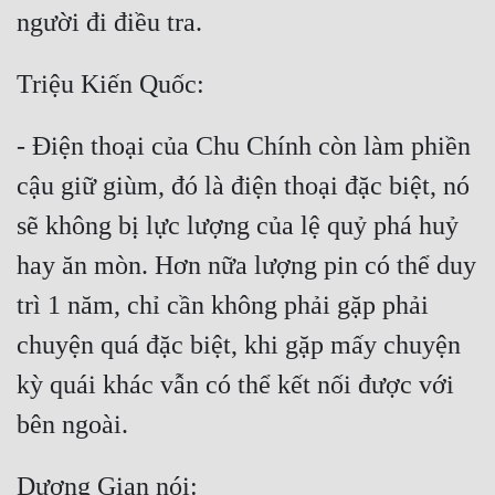
Hài Hước
Hệ Thống
Học Đường
Khoa Huyễn
- Điện thoại của Chu Chính còn làm phiền 
cậu giữ giùm, đó là điện thoại đặc biệt, nó 
Khoa Huyễn Không Gian
sẽ không bị lực lượng của lệ quỷ phá huỷ 
Kinh Dị
hay ăn mòn. Hơn nữa lượng pin có thể duy 
Kiếm Hiệp
trì 1 năm, chỉ cần không phải gặp phải 
Kỳ Huyễn
chuyện quá đặc biệt, khi gặp mấy chuyện 
Kỳ Ảo
kỳ quái khác vẫn có thể kết nối được với 
Linh Dị
Làm Giàu
Lịch Sử