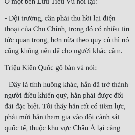
Quân Sự
- Đội trưởng, cần phải thu hồi lại điện 
Sảng Văn
thoại của Chu Chính, trong đó có nhiều tin 
Sắc
tức quan trọng, hơn nữa theo quy củ thì nó 
Sủng
Thanh Xuân
Tiên Hiệp
Tiểu Thuyết
- Đây là tình huống khác, hắn đã trở thành 
Trinh Thám
người điều khiển quỷ, hẳn phải được đối 
đãi đặc biệt. Tôi thấy hắn rất có tiềm lực, 
Triều Đấu
phải mời hắn tham gia vào đội cảnh sát 
Trùng Sinh
quốc tế, thuộc khu vực Châu Á lại càng 
Trọng Sinh