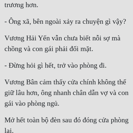
Mưu Mô
Mạt Thế
Mỹ Thực
Vương Hải Yến vẫn chưa biết nỗi sợ mà 
Ngôn Tình
Ngược
Nữ Cường
Vương Bân cảm thấy cửa chính không thể 
Nữ Phụ
giữ lâu hơn, ông nhanh chân dẫn vợ và con 
Phong Thủy - Tâm Linh
Phương Tây
Phản Phái
Mở hết toàn bộ đèn sau đó đóng cửa phòng 
Quan Trường