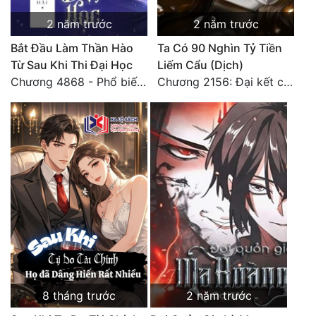
2 năm trước
2 năm trước
Bắt Đầu Làm Thần Hào
Ta Có 90 Nghìn Tỷ Tiền
Từ Sau Khi Thi Đại Học
Liếm Cẩu (Dịch)
Chương 4868 - Phổ biến Hạ Quốc tệ!
Chương 2156: Đại kết cục!!!
8 tháng trước
2 năm trước