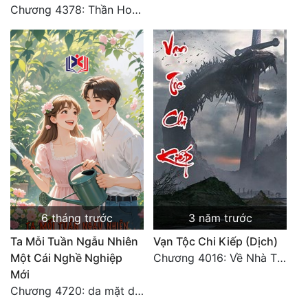
Chương 4378: Thần Hoàng Hạ Thiên (Đại kết cục) (03)
6 tháng trước
3 năm trước
Ta Mỗi Tuần Ngẫu Nhiên
Vạn Tộc Chi Kiếp (Dịch)
Một Cái Nghề Nghiệp
Chương 4016: Về Nhà Thôi... (Đại Kết Cục)
Mới
Chương 4720: da mặt dày