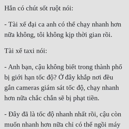
Đẹp
Đẹp Hiệp
- Tài xế đại ca anh có thể chạy nhanh hơn 
Tính Cách Nhân Vật :
Cơ Trí
Sát Phạt Quyết Đoán
- Anh bạn, cậu không biết trong thành phố 
Vô Sỉ
bị giới hạn tốc độ? Ở đây khắp nơi đều 
Điềm Đạm
gắn cameras giám sát tốc độ, chạy nhanh 
- Đây đã là tốc độ nhanh nhất rồi, cậu còn 
muốn nhanh hơn nữa chỉ có thể ngồi máy 