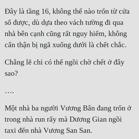
Đô Thị
Đây là tầng 16, không thể nào trốn từ cửa 
Đông Phương
sổ được, dù dựa theo vách tường đi qua 
Đông Phương Huyền Huyễn
nhà bên cạnh cũng rất nguy hiểm, không 
Đồng Nhân
Chẳng lẽ chỉ có thể ngồi chờ chết ở đây 
Cẩu Đạo Trường Sinh
Ngự Thú
Truyện Nam
Truyện Nữ
Một nhà ba người Vương Bân đang trốn ở 
Vô Địch Lưu
trong nhà run rẩy mà Dương Gian ngồi 
Xây Dựng Thế Lực
Đam Mỹ