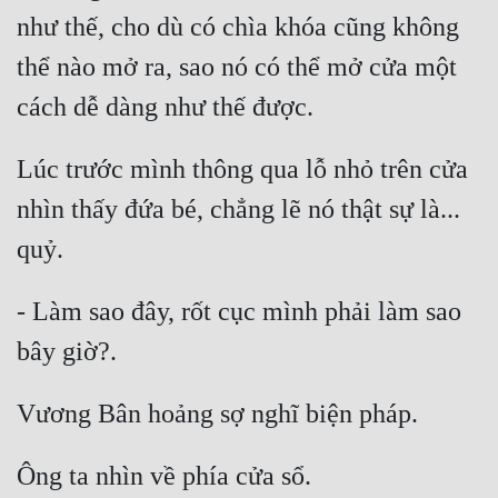
như thế, cho dù có chìa khóa cũng không 
Tu Chân
thể nào mở ra, sao nó có thể mở cửa một 
Tu Tiên
Tội Phạm
Vô Địch
Lúc trước mình thông qua lỗ nhỏ trên cửa 
Võ Hiệp
nhìn thấy đứa bé, chẳng lẽ nó thật sự là... 
Võng Du
Xuyên Không
- Làm sao đây, rốt cục mình phải làm sao 
Xuyên Nhanh
Xuyên Sách
Xuyên Thư
Điền Văn