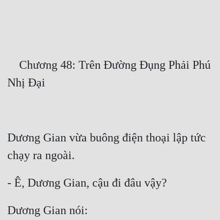
Free
Hậu Cung
Truyện Convert
    Chương 48: Trên Đường Đụng Phải Phú 
Truyện Dịch
Truyện Nhập Môn
Truyện ngắn
Xa Lộ Dịch
Dương Gian vừa buông điện thoại lập tức 
Cung Đấu
Cạnh Kỹ
Cổ Tiên Hiệp