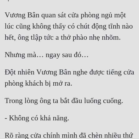
Quân Sự
Vương Bân quan sát cửa phòng ngủ một 
Sảng Văn
lúc cũng không thấy có chút động tĩnh nào 
Sắc
Sủng
Thanh Xuân
Đột nhiên Vương Bân nghe được tiếng cửa 
Tiên Hiệp
Tiểu Thuyết
Trinh Thám
Triều Đấu
Trùng Sinh
Trọng Sinh
Rõ ràng cửa chính mình đã chèn nhiều thứ 