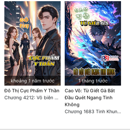
khoảng 1 năm trước
1 tháng trước
Đô Thị Cực Phẩm Y Thần
Cao Võ: Từ Giết Gà Bắt
Chương 4212: Vô biên hắc ám
Đầu Quét Ngang Tinh
Không
Chương 1683 Tinh Khung Võ Thánh (Hết)