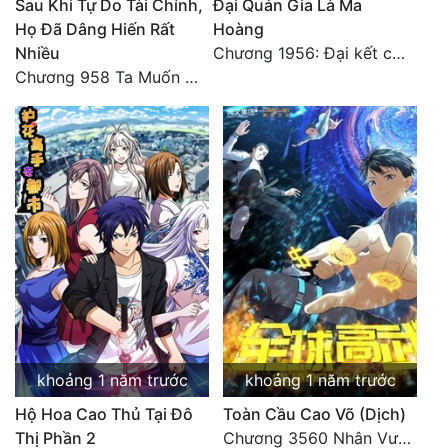
Sau Khi Tự Do Tài Chính,
Đại Quản Gia Là Ma
Họ Đã Dâng Hiến Rất
Hoàng
Nhiều
Chương 1956: Đại kết cục
Chương 958 Ta Muốn Cùng Các Cô Vĩnh Viễn Ở Bên Nhau (2) Hết
khoảng 1 năm trước
khoảng 1 năm trước
Hộ Hoa Cao Thủ Tại Đô
Toàn Cầu Cao Võ (Dịch)
Thị Phần 2
Chương 3560 Nhân Vương trở về - END