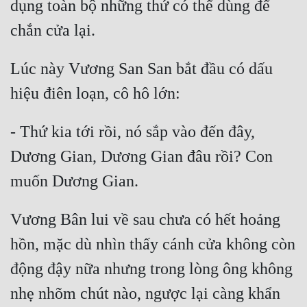
dụng toàn bộ những thứ có thể dùng để 
Hài Hước
Hệ Thống
Học Đường
Lúc này Vương San San bắt đầu có dấu 
Khoa Huyễn
Khoa Huyễn Không Gian
- Thứ kia tới rồi, nó sắp vào đến đây, 
Kinh Dị
Dương Gian, Dương Gian đâu rồi? Con 
Kiếm Hiệp
Kỳ Huyễn
Vương Bân lui về sau chưa có hết hoảng 
Kỳ Ảo
hồn, mặc dù nhìn thấy cánh cửa không còn 
Linh Dị
động đậy nữa nhưng trong lòng ông không 
Làm Giàu
nhẹ nhõm chút nào, ngược lại càng khẩn 
Lịch Sử