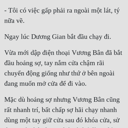
Cổ Đại
- Tôi có việc gấp phải ra ngoài một lát, tý 
Du Hí
Dã Sử
Dị Giới
Dị Năng
Vừa mới dập điện thoại Vương Bân đã bắt 
Gia Đấu
đầu hoảng sợ, tay nắm cửa chậm rãi 
chuyển động giống như thứ ở bên ngoài 
Góc Nhìn Nam
Góc Nhìn Nữ
Huyền Huyễn
Mặc dù hoảng sợ nhưng Vương Bân cũng 
Huyền Nghi
rất nhanh trí, bất chấp sợ hãi chạy nhanh 
Huyền Ảo
dùng một tay giữ cửa sau đó khóa cửa, sử 