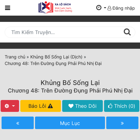
Đăng nhập
Trang
Chủ
Mới
Cập
Nhật
Trang chủ
»
Khủng Bố Sống Lại (Dịch)
»
(current)
Chương 48: Trên Đường Đụng Phải Phú Nhị Đại
BXH
Thể Loại
Khủng Bố Sống Lại
Chương 48: Trên Đường Đụng Phải Phú Nhị Đại
Tất Cả
Báo Lỗi
Theo Dõi
Thích (
0
)
Truyện Mới Ra
Mục Lục
Hoàn Thành