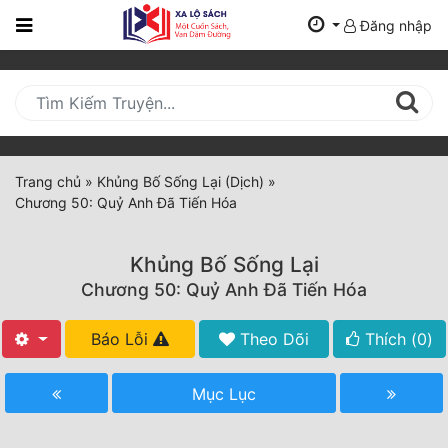
Đăng nhập
Trang
Chủ
Mới
Cập
Nhật
Trang chủ
»
Khủng Bố Sống Lại (Dịch)
»
(current)
Chương 50: Quỷ Anh Đã Tiến Hóa
BXH
Thể Loại
Khủng Bố Sống Lại
Chương 50: Quỷ Anh Đã Tiến Hóa
Tất Cả
Báo Lỗi
Theo Dõi
Thích (
0
)
Truyện Mới Ra
Mục Lục
Hoàn Thành