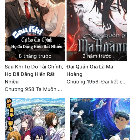
8 tháng trước
2 năm trước
Sau Khi Tự Do Tài Chính,
Đại Quản Gia Là Ma
Họ Đã Dâng Hiến Rất
Hoàng
Nhiều
Chương 1956: Đại kết cục
Chương 958 Ta Muốn Cùng Các Cô Vĩnh Viễn Ở Bên Nhau (2) Hết