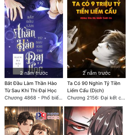
2 năm trước
2 năm trước
Bắt Đầu Làm Thần Hào
Ta Có 90 Nghìn Tỷ Tiền
Từ Sau Khi Thi Đại Học
Liếm Cẩu (Dịch)
Chương 4868 - Phổ biến Hạ Quốc tệ!
Chương 2156: Đại kết cục!!!