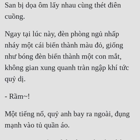
San bị dọa ôm lấy nhau cùng thét điên 
Mưu Mô
Mạt Thế
Ngay tại lúc này, đèn phòng ngủ nhấp 
Mỹ Thực
nháy một cái biến thành màu đỏ, giống 
Ngôn Tình
như bóng đèn biến thành một con mắt, 
Ngược
không gian xung quanh tràn ngập khí tức 
Nữ Cường
Nữ Phụ
Phong Thủy - Tâm Linh
Phương Tây
Một tiếng nổ, quỷ anh bay ra ngoài, đụng 
Phản Phái
Quan Trường