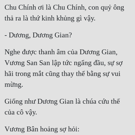
Đô Thị
Chu Chính ơi là Chu Chính, con quỷ ông 
Đông Phương
Đông Phương Huyền Huyễn
Đồng Nhân
Nghe được thanh âm của Dương Gian, 
Vương San San lập tức ngẩng đầu, sự sợ 
Cẩu Đạo Trường Sinh
hãi trong mắt cũng thay thế bằng sự vui 
Ngự Thú
Truyện Nam
Truyện Nữ
Giống như Dương Gian là chúa cứu thế 
Vô Địch Lưu
Xây Dựng Thế Lực
Đam Mỹ