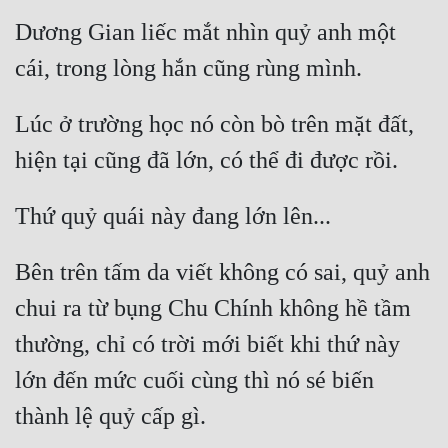
Tu Chân
Dương Gian liếc mắt nhìn quỷ anh một 
Tu Tiên
Tội Phạm
Lúc ở trường học nó còn bò trên mặt đất, 
Vô Địch
Võ Hiệp
Võng Du
Xuyên Không
Bên trên tấm da viết không có sai, quỷ anh 
Xuyên Nhanh
chui ra từ bụng Chu Chính không hề tầm 
thường, chỉ có trời mới biết khi thứ này 
Xuyên Sách
lớn đến mức cuối cùng thì nó sé biến 
Xuyên Thư
Điền Văn