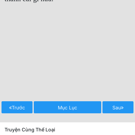
Trước
Mục Lục
Sau
Truyện Cùng Thể Loại