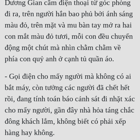
Dương Gian cầm điện thoại từ góc phòng 
Quân Sự
đi ra, trên người hắn bao phủ bởi ánh sáng 
Sảng Văn
màu đỏ, trên mặt và mu bàn tay mở ra hai 
Sắc
con mắt màu đỏ tươi, mỗi con đều chuyển 
động một chút mà nhìn chằm chằm về 
Sủng
Thanh Xuân
Tiên Hiệp
- Gọi điện cho mấy người mà không có ai 
Tiểu Thuyết
bắt máy, còn tưởng các người đã chết hết 
Trinh Thám
rồi, đang tính toán báo cảnh sát đi nhặt xác 
cho mấy người, gần đây nhà hỏa táng chắc 
Triều Đấu
đông khách lắm, không biết có phải xếp 
Trùng Sinh
Trọng Sinh