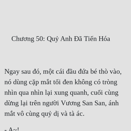
Free
Hậu Cung
Truyện Convert
Truyện Dịch
Truyện Nhập Môn
Truyện ngắn
Ngay sau đó, một cái đầu đứa bé thò vào, 
Xa Lộ Dịch
nó dùng cặp mắt tối đen không có tròng 
nhìn qua nhìn lại xung quanh, cuối cùng 
Cung Đấu
dừng lại trên người Vương San San, ánh 
Cạnh Kỹ
Cổ Tiên Hiệp