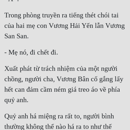
Cổ Đại
Trong phòng truyền ra tiếng thét chói tai 
Du Hí
của hai mẹ con Vương Hải Yến lẫn Vương 
Dã Sử
Dị Giới
Dị Năng
Gia Đấu
Xuất phát từ trách nhiệm của một người 
Góc Nhìn Nam
chồng, người cha, Vương Bân cố gắng lấy 
Góc Nhìn Nữ
hết can đảm cầm ném giá treo áo về phía 
Huyền Huyễn
Huyền Nghi
Quỷ anh há miệng ra rất to, người bình 
Huyền Ảo
thường không thể nào há ra to như thế 