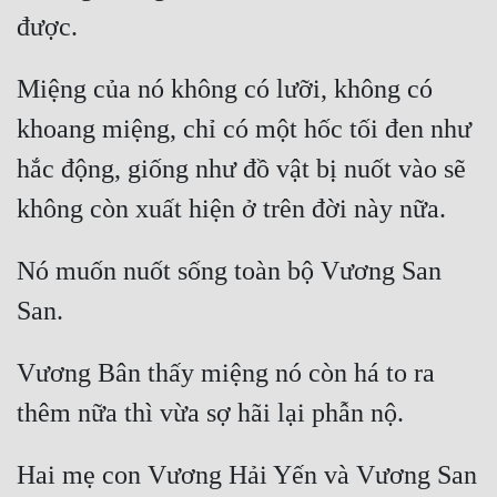
Hài Hước
Hệ Thống
Miệng của nó không có lưỡi, không có 
Học Đường
khoang miệng, chỉ có một hốc tối đen như 
Khoa Huyễn
hắc động, giống như đồ vật bị nuốt vào sẽ 
Khoa Huyễn Không Gian
Kinh Dị
Nó muốn nuốt sống toàn bộ Vương San 
Kiếm Hiệp
Kỳ Huyễn
Kỳ Ảo
Vương Bân thấy miệng nó còn há to ra 
Linh Dị
Làm Giàu
Hai mẹ con Vương Hải Yến và Vương San 
Lịch Sử