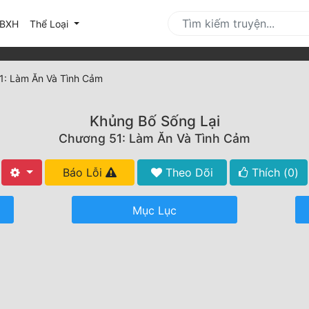
urrent)
BXH
Thể Loại
1: Làm Ăn Và Tình Cảm
Khủng Bố Sống Lại
Chương 51: Làm Ăn Và Tình Cảm
Báo Lỗi
Theo Dõi
Thích (
0
)
Mục Lục