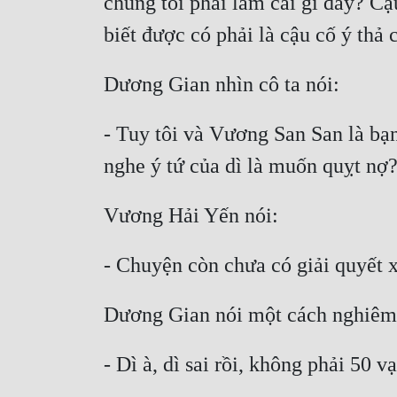
chúng tôi phải làm cái gì đây? Cậ
- Tuy tôi và Vương San San là bạn