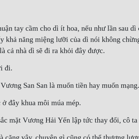
thuận tay cầm cho dì ít hoa, nếu như lần sau dì
 lấy khả năng miệng lưỡi của dì nói không chừn
ì mà căng vậy, chuyện gì cũng có thể thương lư