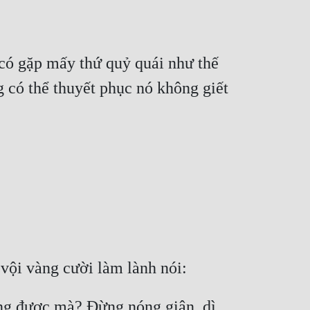
 có gặp mấy thứ quỷ quái như thế 
g có thể thuyết phục nó không giết 
ợng được mà? Đừng nóng giận, dì 