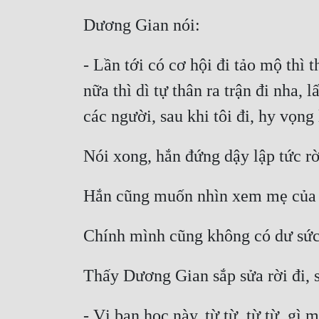
- Lần tới có cơ hội đi tảo mộ thì 
nữa thì dì tự thân ra trận đi nha,
- Vị bạn học này, từ từ, từ từ, g