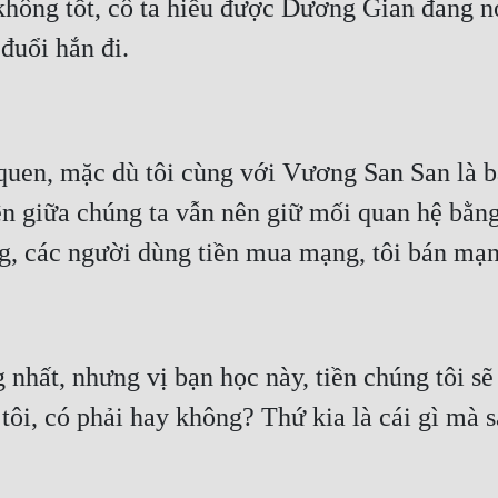
hông tốt, cô ta hiểu được Dương Gian đang nó
quen, mặc dù tôi cùng với Vương San San là bạ
n giữa chúng ta vẫn nên giữ mối quan hệ bằng 
 nhất, nhưng vị bạn học này, tiền chúng tôi sẽ
tôi, có phải hay không? Thứ kia là cái gì mà s