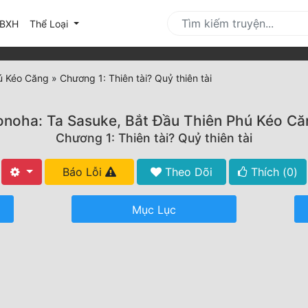
urrent)
BXH
Thể Loại
ú Kéo Căng
»
Chương 1: Thiên tài? Quỷ thiên tài
onoha: Ta Sasuke, Bắt Đầu Thiên Phú Kéo Că
Chương 1: Thiên tài? Quỷ thiên tài
Báo Lỗi
Theo Dõi
Thích (
0
)
Mục Lục