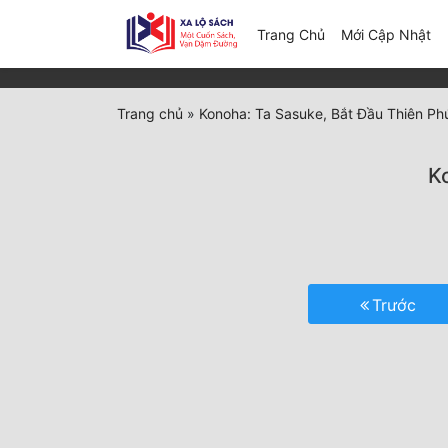
(c
Trang Chủ
Mới Cập Nhật
Trang chủ
»
Konoha: Ta Sasuke, Bắt Đầu Thiên Ph
K
Trước