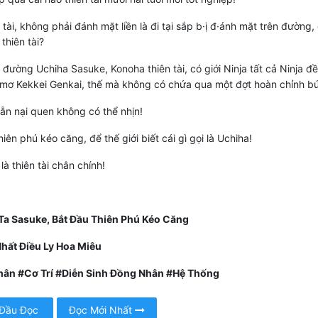
 tài, không phải đánh mặt liền là đi tại sắp b·ị đ·ánh mặt trên đường,
thiên tài?
đường Uchiha Sasuke, Konoha thiên tài, có giới Ninja tất cả Ninja đề
 mơ Kekkei Genkai, thế mà không có chứa qua một đợt hoàn chỉnh b
ẫn nại quen không có thể nhịn!
iên phú kéo căng, để thế giới biết cái gì gọi là Uchiha!
 là thiên tài chân chính!
Ta Sasuke, Bắt Đầu Thiên Phú Kéo Căng
Nhất Điều Ly Hoa Miêu
ân #Cơ Trí #Diễn Sinh Đồng Nhân #Hệ Thống
 Đầu Đọc
Đọc Mới Nhất