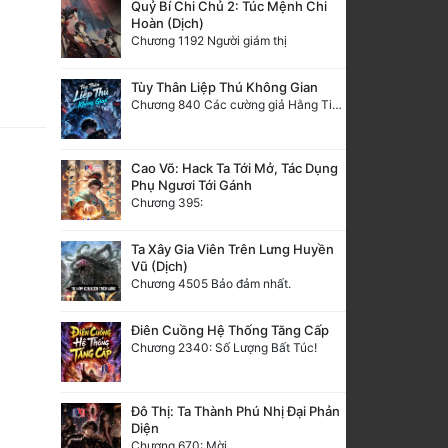
Quỷ Bí Chi Chủ 2: Túc Mệnh Chi
Hoàn (Dịch)
Chương 1192 Người giám thị
Tùy Thân Liệp Thú Không Gian
Chương 840 Các cường giả Hằng Tinh cấp khác đâu?
Cao Võ: Hack Ta Tới Mở, Tác Dụng
Phụ Ngươi Tới Gánh
Chương 395:
Ta Xây Gia Viên Trên Lưng Huyền
Vũ (Dịch)
Chương 4505 Bảo đảm nhất.
Điên Cuồng Hệ Thống Tăng Cấp
Chương 2340: Số Lượng Bất Túc!
Đô Thị: Ta Thành Phú Nhị Đại Phản
Diện
Chương 670: Mời