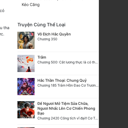
Kéo Căng
 có
Truyện Cùng Thể Loại
u tha
ức.
Vô Địch Hắc Quyền
Chương 350
Trẫm
Chương 500: Cắt lương thực là có thể thu hồi Macao (1)
Hắc Thần Thoại: Chung Quỷ
Chương 185 Trảm Hồn Đao Cơ Trương Ngưng Dao
Để Ngươi Mở Tiệm Sửa Chữa,
Ngươi Nhấc Lên Cơ Chiến Phong
Bạo
Chương 2420 Công tích vĩ đại!! Cơ Tu Chi Thần?!