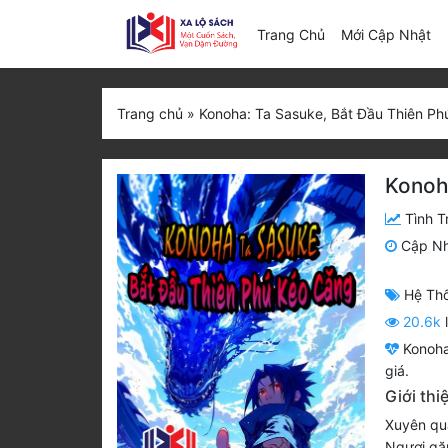
(c
Trang Chủ
Mới Cập Nhật
Trang chủ
»
Konoha: Ta Sasuke, Bắt Đầu Thiên Ph
Konoh
Tình T
Cập N
Hệ Th
20.6k
Konoha
giá.
Giới th
Xuyên qu
Ngươi gặp