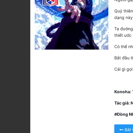
Quỷ thiên
dạng này 
Ta đường 
thiết ước
Có thể nh
Bắt đầu th
Cái gì gọi
Konoha: 
Tác giả: 
#Đồng Nh
Bắt