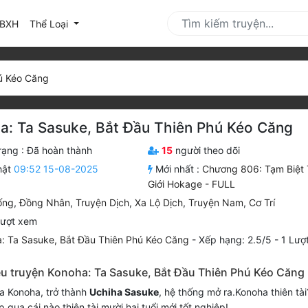
urrent)
BXH
Thể Loại
ú Kéo Căng
a: Ta Sasuke, Bắt Đầu Thiên Phú Kéo Căng
rạng :
Đã hoàn thành
15
người theo dõi
hật
09:52 15-08-2025
Mới nhất :
Chương 806: Tạm Biệt
Giới Hokage - FULL
ống
,
Đồng Nhân
,
Truyện Dịch
,
Xa Lộ Dịch
,
Truyện Nam
,
Cơ Trí
lượt xem
: Ta Sasuke, Bắt Đầu Thiên Phú Kéo Căng
-
Xếp hạng:
2.5
/
5
-
1
Lượt
iệu truyện Konoha: Ta Sasuke, Bắt Đầu Thiên Phú Kéo Căng
a Konoha, trở thành
Uchiha Sasuke
, hệ thống mở ra.Konoha thiên tài
 qua cái nào thiên tài mười hai tuổi mới tốt nghiệp!