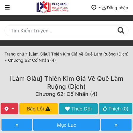
Đăng nhập
Trang
Chủ
Mới
Cập
Nhật
Trang chủ
»
[Làm Giàu] Thiên Kim Giả Về Quê Làm Ruộng (Dịch)
(current)
»
Chương 62: Cố Nhân (4)
BXH
Thể Loại
[Làm Giàu] Thiên Kim Giả Về Quê Làm
Ruộng (Dịch)
Chương 62: Cố Nhân (4)
Tất Cả
Truyện Mới Ra
Báo Lỗi
Theo Dõi
Thích (
0
)
Hoàn Thành
Mục Lục