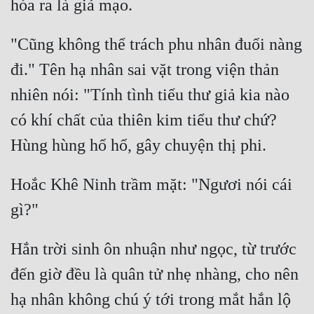
Cổ Đại
Du Hí
"Cũng không thể trách phu nhân đuổi nàng 
Dã Sử
đi." Tên hạ nhân sai vặt trong viện thản 
nhiên nói: "Tính tình tiểu thư giả kia nào 
Dị Giới
có khí chất của thiên kim tiểu thư chứ? 
Dị Năng
Gia Đấu
Góc Nhìn Nam
Hoắc Khê Ninh trầm mặt: "Ngươi nói cái 
Góc Nhìn Nữ
Huyền Huyễn
Hắn trời sinh ôn nhuận như ngọc, từ trước 
Huyền Nghi
đến giờ đều là quân tử nhẹ nhàng, cho nên 
Huyền Ảo
hạ nhân không chú ý tới trong mắt hắn lộ 