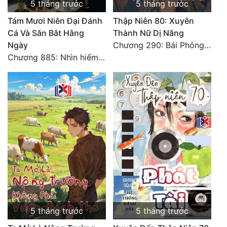
5 tháng trước
5 tháng trước
Tám Mươi Niên Đại Đánh
Thập Niên 80: Xuyên
Cá Và Săn Bắt Hằng
Thành Nữ Dị Năng
Ngày
Chương 290: Bái Phỏng Viên Gia
Chương 885: Nhìn hiếm lạ
5 tháng trước
5 tháng trước