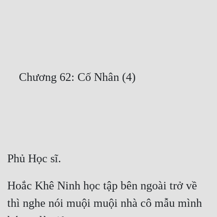
Free
Hậu Cung
Truyện Convert
Truyện Dịch
Truyện Nhập Môn
Truyện ngắn
Xa Lộ Dịch
Cung Đấu
Hoắc Khê Ninh học tập bên ngoài trở về 
Cạnh Kỹ
thì nghe nói muội muội nhà cô mẫu mình 
Cổ Tiên Hiệp