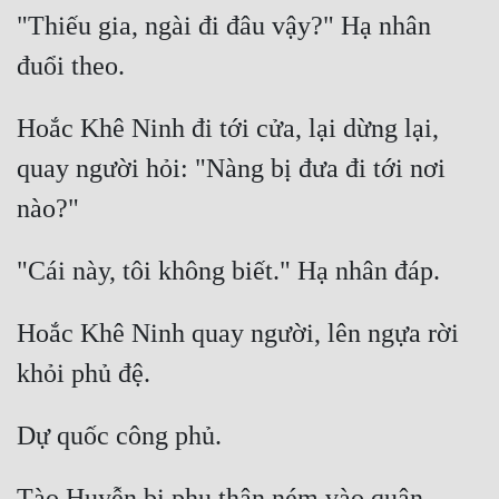
"Thiếu gia, ngài đi đâu vậy?" Hạ nhân 
Mưu Mô
Mạt Thế
Hoắc Khê Ninh đi tới cửa, lại dừng lại, 
Mỹ Thực
quay người hỏi: "Nàng bị đưa đi tới nơi 
Ngôn Tình
Ngược
Nữ Cường
Nữ Phụ
Hoắc Khê Ninh quay người, lên ngựa rời 
Phong Thủy - Tâm Linh
Phương Tây
Phản Phái
Quan Trường
Tào Huyễn bị phụ thân ném vào quân 