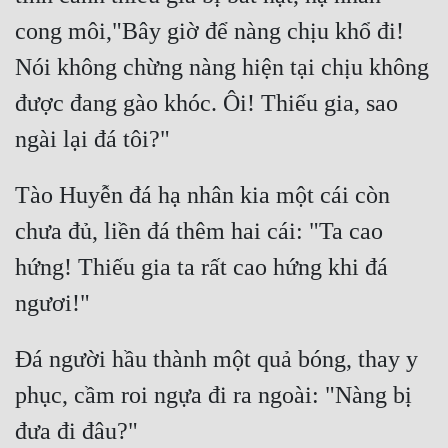
Đô Thị
cong môi,"Bây giờ để nàng chịu khổ đi! 
Đông Phương
Nói không chừng nàng hiện tại chịu không 
Đông Phương Huyền Huyễn
được đang gào khóc. Ôi! Thiếu gia, sao 
Đồng Nhân
Tào Huyễn đá hạ nhân kia một cái còn 
Cẩu Đạo Trường Sinh
chưa đủ, liền đá thêm hai cái: "Ta cao 
Ngự Thú
hứng! Thiếu gia ta rất cao hứng khi đá 
Truyện Nam
Truyện Nữ
Đá người hầu thành một quả bóng, thay y 
Vô Địch Lưu
phục, cầm roi ngựa đi ra ngoài: "Nàng bị 
Xây Dựng Thế Lực
Đam Mỹ