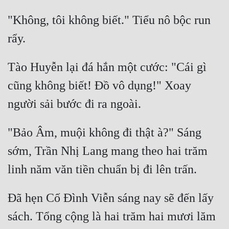
"Không, tôi không biết." Tiểu nô bộc run 
Đẹp
Đẹp Hiệp
Tào Huyễn lại đá hắn một cước: "Cái gì 
Tính Cách Nhân Vật :
cũng không biết! Đồ vô dụng!" Xoay 
Cơ Trí
Sát Phạt Quyết Đoán
Vô Sỉ
"Bảo Âm, muội không đi thật à?" Sáng 
sớm, Trần Nhị Lang mang theo hai trăm 
Điềm Đạm
Đã hẹn Cố Đình Viễn sáng nay sẽ đến lấy 
sách. Tổng cộng là hai trăm hai mươi lăm 