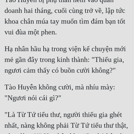
Quân Sự
doanh hai tháng, cuối cùng trở về, lập tức 
khoa chân múa tay muốn tìm đám bạn tốt 
Sảng Văn
Sắc
Sủng
Hạ nhân hầu hạ trong viện kể chuyện mới 
Thanh Xuân
mẻ gần đây trong kinh thành: "Thiếu gia, 
Tiên Hiệp
Tiểu Thuyết
Tào Huyễn không cười, mà nhíu mày: 
Trinh Thám
Triều Đấu
"Là Từ Tứ tiểu thư, người thiếu gia ghét 
Trùng Sinh
nhất, nàng không phải Từ Tứ tiểu thư thật, 
Trọng Sinh