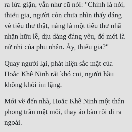
Hài Hước
ra lửa giận, vẫn như cũ nói: "Chính là nói, 
Hệ Thống
thiếu gia, người còn chưa nhìn thấy dáng 
vẻ tiểu thư thật, nàng là một tiểu thư nhã 
Học Đường
nhặn hữu lễ, dịu dàng đáng yêu, đó mới là 
Khoa Huyễn
Khoa Huyễn Không Gian
Kinh Dị
Quay người lại, phát hiện sắc mặt của 
Kiếm Hiệp
Hoắc Khê Ninh rất khó coi, người hầu 
Kỳ Huyễn
Kỳ Ảo
Mới về đến nhà, Hoắc Khê Ninh một thân 
Linh Dị
phong trần mệt mỏi, thay áo bào rồi đi ra 
Làm Giàu
Lịch Sử