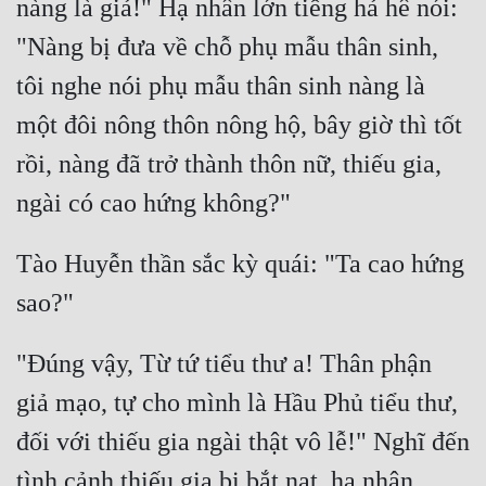
nàng là giả!" Hạ nhân lớn tiếng hả hê nói: 
Tu Chân
"Nàng bị đưa về chỗ phụ mẫu thân sinh, 
Tu Tiên
tôi nghe nói phụ mẫu thân sinh nàng là 
Tội Phạm
một đôi nông thôn nông hộ, bây giờ thì tốt 
Vô Địch
rồi, nàng đã trở thành thôn nữ, thiếu gia, 
Võ Hiệp
Võng Du
Tào Huyễn thần sắc kỳ quái: "Ta cao hứng 
Xuyên Không
Xuyên Nhanh
"Đúng vậy, Từ tứ tiểu thư a! Thân phận 
Xuyên Sách
giả mạo, tự cho mình là Hầu Phủ tiểu thư, 
Xuyên Thư
đối với thiếu gia ngài thật vô lễ!" Nghĩ đến 
Điền Văn
tình cảnh thiếu gia bị bắt nạt, hạ nhân 