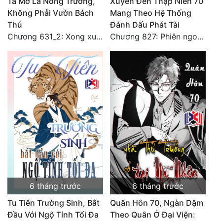
Ta Mở Là Nông Trường,
Xuyên Đến Thập Niên 70
Không Phải Vườn Bách
Mang Theo Hệ Thống
Thú
Đánh Dấu Phát Tài
Chương 631_2: Xong xuôi (HẾT)
Chương 827: Phiên ngoại 12 - Toàn Hoàn Văn
6 tháng trước
6 tháng trước
Tu Tiên Trường Sinh, Bắt
Quân Hôn 70, Ngàn Dặm
Đầu Với Ngộ Tính Tối Đa
Theo Quân Ở Đại Viện: