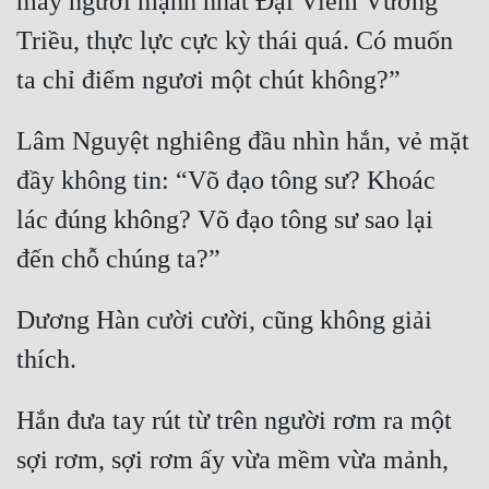
mấy người mạnh nhất Đại Viêm Vương 
Triều, thực lực cực kỳ thái quá. Có muốn 
Lâm Nguyệt nghiêng đầu nhìn hắn, vẻ mặt 
đầy không tin: “Võ đạo tông sư? Khoác 
lác đúng không? Võ đạo tông sư sao lại 
Dương Hàn cười cười, cũng không giải 
Hắn đưa tay rút từ trên người rơm ra một 
sợi rơm, sợi rơm ấy vừa mềm vừa mảnh, 