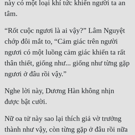
này có một loại khí tức khiến người ta an 
Cổ Đại
Du Hí
Dã Sử
“Rốt cuộc ngươi là ai vậy?” Lâm Nguyệt 
chớp đôi mắt to, “Cảm giác trên người 
Dị Giới
ngươi có một luồng cảm giác khiến ta rất 
Dị Năng
thân thiết, giống như... giống như từng gặp 
Gia Đấu
Góc Nhìn Nam
Góc Nhìn Nữ
Nghe lời này, Dương Hàn không nhịn 
Huyền Huyễn
Huyền Nghi
Nữ oa tử này sao lại thích giả vờ trưởng 
Huyền Ảo
thành như vậy, còn từng gặp ở đâu rồi nữa 