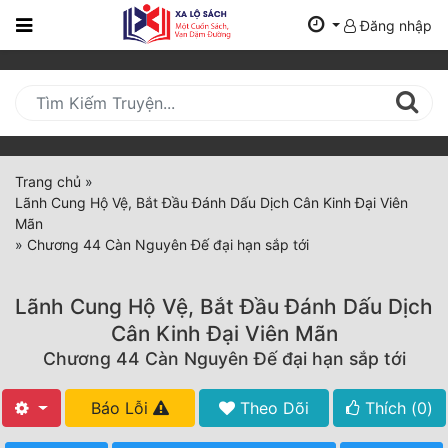
Đăng nhập
Trang
Chủ
Mới
Cập
Nhật
Trang chủ
»
(current)
Lãnh Cung Hộ Vệ, Bắt Đầu Đánh Dấu Dịch Cân Kinh Đại Viên
BXH
Mãn
»
Chương 44 Càn Nguyên Đế đại hạn sắp tới
Thể Loại
Lãnh Cung Hộ Vệ, Bắt Đầu Đánh Dấu Dịch
Tất Cả
Cân Kinh Đại Viên Mãn
Chương 44 Càn Nguyên Đế đại hạn sắp tới
Truyện Mới Ra
Hoàn Thành
Báo Lỗi
Theo Dõi
Thích (
0
)