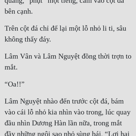
quang, “phụt” một tiếng, cắm vào cột đá 
Trên cột đá chỉ để lại một lỗ nhỏ li ti, sâu 
Lâm Vân và Lâm Nguyệt đồng thời trợn to 
Lâm Nguyệt nhào đến trước cột đá, bám 
vào cái lỗ nhỏ kia nhìn vào trong, lúc quay 
đầu nhìn Dương Hàn lần nữa, trong mắt 
đầy những ngôi sao nhỏ sùng bái, “Lợi hại 