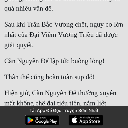
Sau khi Trấn Bắc Vương chết, nguy cơ lớn 
nhất của Đại Viêm Vương Triều đã được 
Hiện giờ, Càn Nguyên Đế thường xuyên 
mất khống chế đại tiểu tiện, nằm liệt 
Tải App Để Đọc Truyện Sớm Nhất
giường không dậy nổi, hơn nữa thần trí 