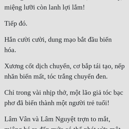
Mưu Mô
Mạt Thế
Mỹ Thực
Hắn cười cười, dung mạo bắt đầu biến 
Ngôn Tình
Ngược
Xương cốt dịch chuyển, cơ bắp tái tạo, nếp 
Nữ Cường
Nữ Phụ
Chỉ trong vài nhịp thở, một lão giả tóc bạc 
Phong Thủy - Tâm Linh
Phương Tây
Phản Phái
Lâm Vân và Lâm Nguyệt trợn to mắt, 
Quan Trường