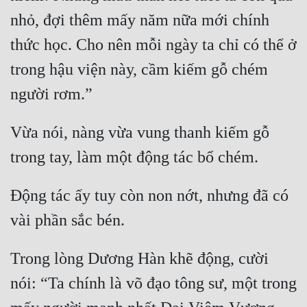
nhỏ, đợi thêm mấy năm nữa mới chính 
Đẹp
thức học. Cho nên mỗi ngày ta chỉ có thể ở 
Đẹp Hiệp
trong hậu viện này, cầm kiếm gỗ chém 
Tính Cách Nhân Vật :
Cơ Trí
Vừa nói, nàng vừa vung thanh kiếm gỗ 
Sát Phạt Quyết Đoán
Vô Sỉ
Động tác ấy tuy còn non nớt, nhưng đã có 
Điềm Đạm
Trong lòng Dương Hàn khẽ động, cười 
nói: “Ta chính là võ đạo tông sư, một trong 