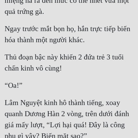
miệng há ra đến mức có thể nhét vừa một 
Quân Sự
Sảng Văn
Ngay trước mắt bọn họ, hắn trực tiếp biến 
Sắc
Sủng
Thủ đoạn bậc này khiến 2 đứa trẻ 3 tuổi 
Thanh Xuân
Tiên Hiệp
Tiểu Thuyết
Trinh Thám
Lâm Nguyệt kinh hô thành tiếng, xoay 
Triều Đấu
quanh Dương Hàn 2 vòng, trên dưới đánh 
Trùng Sinh
giá mấy lượt, “Lợi hại quá! Đây là công 
Trọng Sinh