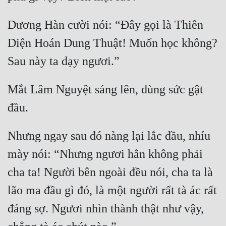
Tu Chân
Dương Hàn cười nói: “Đây gọi là Thiên 
Tu Tiên
Diện Hoán Dung Thuật! Muốn học không? 
Tội Phạm
Vô Địch
Mắt Lâm Nguyệt sáng lên, dùng sức gật 
Võ Hiệp
Võng Du
Xuyên Không
Nhưng ngay sau đó nàng lại lắc đầu, nhíu 
mày nói: “Nhưng ngươi hẳn không phải 
Xuyên Nhanh
cha ta! Người bên ngoài đều nói, cha ta là 
Xuyên Sách
lão ma đầu gì đó, là một người rất tà ác rất 
Xuyên Thư
đáng sợ. Ngươi nhìn thành thật như vậy, 
Điền Văn