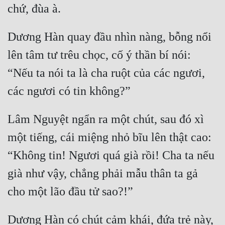
Hài Hước
Hệ Thống
Dương Hàn quay đầu nhìn nàng, bỗng nổi 
Học Đường
lên tâm tư trêu chọc, cố ý thần bí nói: 
Khoa Huyễn
“Nếu ta nói ta là cha ruột của các ngươi, 
Khoa Huyễn Không Gian
Kinh Dị
Lâm Nguyệt ngẩn ra một chút, sau đó xì 
Kiếm Hiệp
một tiếng, cái miệng nhỏ bĩu lên thật cao: 
Kỳ Huyễn
“Không tin! Ngươi quá già rồi! Cha ta nếu 
Kỳ Ảo
già như vậy, chẳng phải mẫu thân ta gả 
Linh Dị
Làm Giàu
Dương Hàn có chút cảm khái, đứa trẻ này, 
Lịch Sử