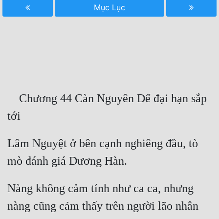
Mục Lục
Free
Hậu Cung
Truyện Convert
Truyện Dịch
Truyện Nhập Môn
    Chương 44 Càn Nguyên Đế đại hạn sắp 
Truyện ngắn
Xa Lộ Dịch
Lâm Nguyệt ở bên cạnh nghiêng đầu, tò 
Cung Đấu
Nàng không cảm tính như ca ca, nhưng 
Cạnh Kỹ
nàng cũng cảm thấy trên người lão nhân 
Cổ Tiên Hiệp