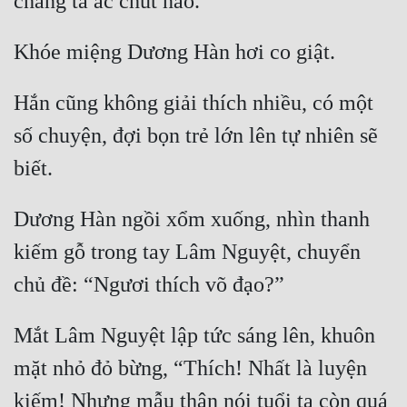
Đô Thị
Đông Phương
Đông Phương Huyền Huyễn
Hắn cũng không giải thích nhiều, có một 
Đồng Nhân
số chuyện, đợi bọn trẻ lớn lên tự nhiên sẽ 
Cẩu Đạo Trường Sinh
Dương Hàn ngồi xổm xuống, nhìn thanh 
Ngự Thú
kiếm gỗ trong tay Lâm Nguyệt, chuyển 
Truyện Nam
Truyện Nữ
Mắt Lâm Nguyệt lập tức sáng lên, khuôn 
Vô Địch Lưu
mặt nhỏ đỏ bừng, “Thích! Nhất là luyện 
Xây Dựng Thế Lực
kiếm! Nhưng mẫu thân nói tuổi ta còn quá 
Đam Mỹ