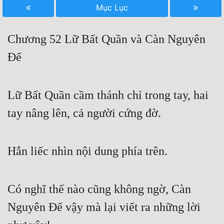
Mục Lục
Free
Hậu Cung
Chương 52 Lữ Bất Quần và Càn Nguyên
Truyện Convert
Đế
Truyện Dịch
Lữ Bất Quần cầm thánh chỉ trong tay, hai
Truyện Nhập Môn
tay nâng lên, cả người cứng đờ.
Truyện ngắn
Xa Lộ Dịch
Hắn liếc nhìn nội dung phía trên.
Cung Đấu
Có nghĩ thế nào cũng không ngờ, Càn
Cạnh Kỹ
Nguyên Đế vậy mà lại viết ra những lời
Cổ Tiên Hiệp