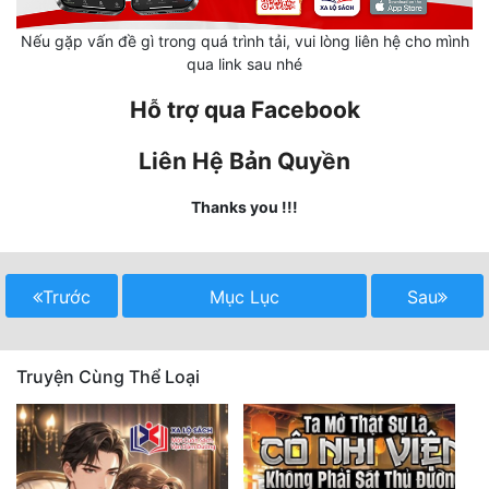
Nếu gặp vấn đề gì trong quá trình tải, vui lòng liên hệ cho mình
Mưu Mô
qua link sau nhé
Mạt Thế
Hỗ trợ qua Facebook
Mỹ Thực
Liên Hệ Bản Quyền
Ngôn Tình
Thanks you !!!
Ngược
Nữ Cường
Trước
Mục Lục
Sau
Nữ Phụ
Phong Thủy - Tâm Linh
Truyện Cùng Thể Loại
Phương Tây
Phản Phái
Quan Trường