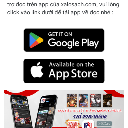
Hài Hước
trợ đọc trên app của xalosach.com, vui lòng
click vào link dưới để tải app về đọc nhé :
Hệ Thống
Học Đường
Khoa Huyễn
Khoa Huyễn Không Gian
Kinh Dị
Kiếm Hiệp
Kỳ Huyễn
Kỳ Ảo
Linh Dị
Làm Giàu
Lịch Sử