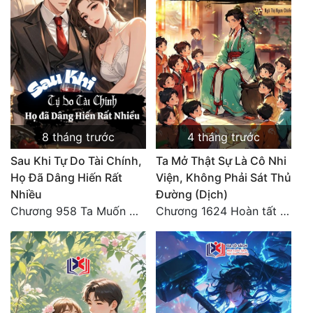
Quân Sự
Sảng Văn
Sắc
Sủng
Thanh Xuân
8 tháng trước
4 tháng trước
Sau Khi Tự Do Tài Chính,
Ta Mở Thật Sự Là Cô Nhi
Tiên Hiệp
Họ Đã Dâng Hiến Rất
Viện, Không Phải Sát Thủ
Tiểu Thuyết
Nhiều
Đường (Dịch)
Chương 958 Ta Muốn Cùng Các Cô Vĩnh Viễn Ở Bên Nhau (2) Hết
Chương 1624 Hoàn tất cảm nghĩ (2)
Trinh Thám
Triều Đấu
Trùng Sinh
Trọng Sinh