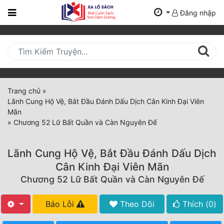
Đăng nhập
Trang
Chủ
Mới
Cập
Nhật
Trang chủ
»
(current)
Lãnh Cung Hộ Vệ, Bắt Đầu Đánh Dấu Dịch Cân Kinh Đại Viên
BXH
Mãn
»
Chương 52 Lữ Bất Quần và Càn Nguyên Đế
Thể Loại
Lãnh Cung Hộ Vệ, Bắt Đầu Đánh Dấu Dịch
Tất Cả
Cân Kinh Đại Viên Mãn
Chương 52 Lữ Bất Quần và Càn Nguyên Đế
Truyện Mới Ra
Hoàn Thành
Báo Lỗi
Theo Dõi
Thích (
0
)