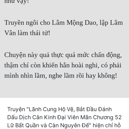
như vậy!
Cổ Đại
Du Hí
Truyền ngôi cho Lâm Mộng Dao, lập Lâm
Dã Sử
Vân làm thái tử!
Dị Giới
Dị Năng
Chuyện này quả thực quá mức chấn động,
Gia Đấu
thậm chí còn khiến hắn hoài nghi, có phải
Góc Nhìn Nam
mình nhìn lầm, nghe lầm rồi hay không!
Góc Nhìn Nữ
Huyền Huyễn
Huyền Nghi
Truyện "Lãnh Cung Hộ Vệ, Bắt Đầu Đánh
Dấu Dịch Cân Kinh Đại Viên Mãn Chương 52
Huyền Ảo
Lữ Bất Quần và Càn Nguyên Đế" hiện chỉ hỗ