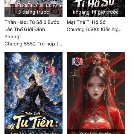
3 tháng trước
khoảng 14 giờ trước
Thần Hào: Từ Số 0 Bước
Mạt Thế Ti Hộ Sở
Lên Thế Giới Đỉnh
Chương 6500: Kiến Nghị Của Vân Lục
Phong!
Chương 5552 Trừ hợp tác, không còn cách nào khác!