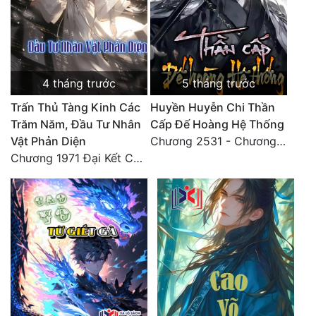
Đô Thị
Đông Phương
Đông Phương Huyền Huyễn
4 tháng trước
5 tháng trước
Đồng Nhân
Trấn Thủ Tàng Kinh Các
Huyền Huyễn Chi Thần
Trăm Năm, Đầu Tư Nhân
Cấp Đế Hoàng Hệ Thống
Vật Phản Diện
Chương 2531 - Chương cuối
Cẩu Đạo Trường Sinh
Chương 1971 Đại Kết Cục!
Ngự Thú
Truyện Nam
Truyện Nữ
Vô Địch Lưu
Xây Dựng Thế Lực
Đam Mỹ