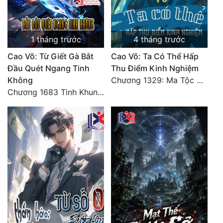
Đẹp
1 tháng trước
4 tháng trước
Đẹp Hiệp
Cao Võ: Từ Giết Gà Bắt
Cao Võ: Ta Có Thể Hấp
Tính Cách Nhân Vật :
Đầu Quét Ngang Tinh
Thu Điểm Kinh Nghiệm
Không
Chương 1329: Ma Tộc đại công chúa Thương Nguyệt
Cơ Trí
Chương 1683 Tinh Khung Võ Thánh (Hết)
Sát Phạt Quyết Đoán
Vô Sỉ
Điềm Đạm