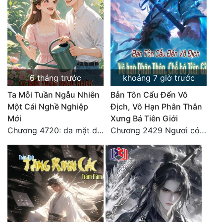
Tu Chân
Tu Tiên
Tội Phạm
Vô Địch
6 tháng trước
khoảng 7 giờ trước
Võ Hiệp
Ta Mỗi Tuần Ngẫu Nhiên
Bản Tôn Cẩu Đến Vô
Một Cái Nghề Nghiệp
Địch, Vô Hạn Phân Thân
Võng Du
Mới
Xưng Bá Tiên Giới
Chương 4720: da mặt dày
Chương 2429 Ngươi có tuệ nhãn? Ta có...
Xuyên Không
Xuyên Nhanh
Xuyên Sách
Xuyên Thư
Điền Văn