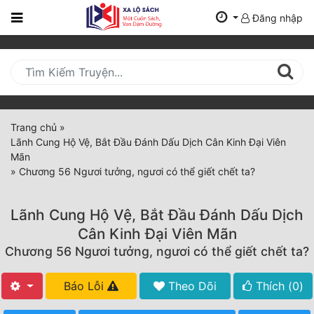
Đăng nhập
Trang
Chủ
Mới
Cập
Nhật
Trang chủ
»
(current)
Lãnh Cung Hộ Vệ, Bắt Đầu Đánh Dấu Dịch Cân Kinh Đại Viên
BXH
Mãn
»
Chương 56 Ngươi tưởng, ngươi có thể giết chết ta?
Thể Loại
Lãnh Cung Hộ Vệ, Bắt Đầu Đánh Dấu Dịch
Tất Cả
Cân Kinh Đại Viên Mãn
Chương 56 Ngươi tưởng, ngươi có thể giết chết ta?
Truyện Mới Ra
Hoàn Thành
Báo Lỗi
Theo Dõi
Thích (
0
)