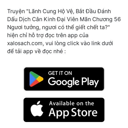
Hài Hước
Truyện "Lãnh Cung Hộ Vệ, Bắt Đầu Đánh
Hệ Thống
Dấu Dịch Cân Kinh Đại Viên Mãn Chương 56
Học Đường
Ngươi tưởng, ngươi có thể giết chết ta?"
hiện chỉ hỗ trợ đọc trên app của
Khoa Huyễn
xalosach.com, vui lòng click vào link dưới
Khoa Huyễn Không Gian
để tải app về đọc nhé :
Kinh Dị
Kiếm Hiệp
Kỳ Huyễn
Kỳ Ảo
Linh Dị
Làm Giàu
Lịch Sử