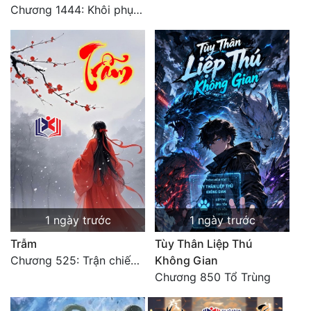
Chương 1444: Khôi phục quỹ đạo
Tu Chân
Tu Tiên
Tội Phạm
Vô Địch
Võ Hiệp
Võng Du
Xuyên Không
Xuyên Nhanh
1 ngày trước
1 ngày trước
Xuyên Sách
Trẫm
Tùy Thân Liệp Thú
Chương 525: Trận chiến tấn công phòng thủ Macao (2)
Không Gian
Xuyên Thư
Chương 850 Tổ Trùng
Điền Văn