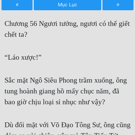
Mục Lục
Free
Hậu Cung
Chương 56 Ngươi tưởng, ngươi có thể giết
Truyện Convert
chết ta?
Truyện Dịch
“Láo xược!”
Truyện Nhập Môn
Truyện ngắn
Sắc mặt Ngô Siêu Phong trầm xuống, ông
Xa Lộ Dịch
tung hoành giang hồ mấy chục năm, đã
bao giờ chịu loại sỉ nhục như vậy?
Cung Đấu
Cạnh Kỹ
Dù đối mặt với Võ Đạo Tông Sư, ông cũng
Cổ Tiên Hiệp