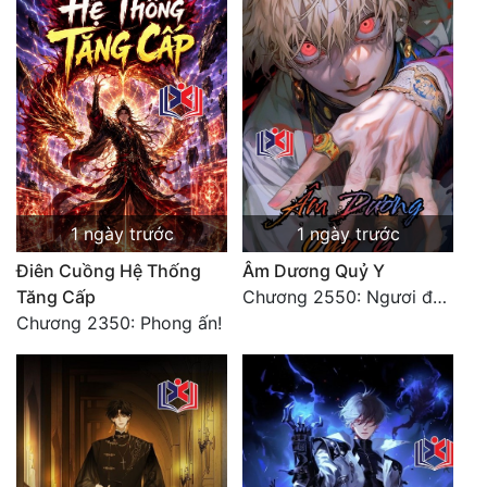
Đẹp
Đẹp Hiệp
Tính Cách Nhân Vật :
Cơ Trí
Sát Phạt Quyết Đoán
1 ngày trước
1 ngày trước
Điên Cuồng Hệ Thống
Âm Dương Quỷ Y
Vô Sỉ
Tăng Cấp
Chương 2550: Ngươi đoán xem
Điềm Đạm
Chương 2350: Phong ấn!