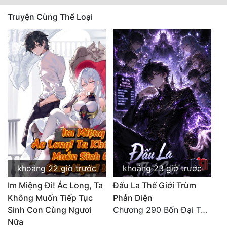
Quân Sự
Truyện Cùng Thể Loại
Sảng Văn
Sắc
Sủng
Thanh Xuân
Tiên Hiệp
Tiểu Thuyết
Trinh Thám
khoảng 22 giờ trước
khoảng 23 giờ trước
Triều Đấu
Im Miệng Đi! Ác Long, Ta
Đấu La Thế Giới Trùm
Không Muốn Tiếp Tục
Phản Diện
Trùng Sinh
Sinh Con Cùng Ngươi
Chương 290 Bốn Đại Tông Môn Đơn Thuộc Tính Vô Cùng Thê Lương
Trọng Sinh
Nữa