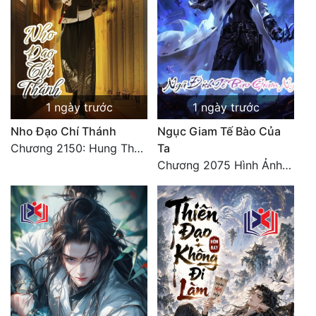
1 ngày trước
1 ngày trước
Nho Đạo Chí Thánh
Ngục Giam Tế Bào Của
Chương 2150: Hung Thụ Nhựa Cây
Ta
Chương 2075 Hình Ảnh Màu Xám