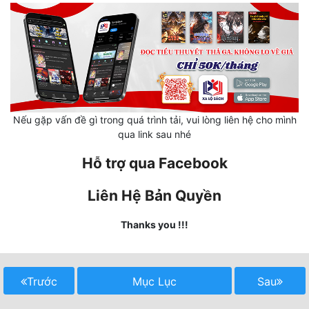
Mưu Mô
Mạt Thế
Mỹ Thực
Ngôn Tình
Nếu gặp vấn đề gì trong quá trình tải, vui lòng liên hệ cho mình
qua link sau nhé
Ngược
Hỗ trợ qua Facebook
Nữ Cường
Nữ Phụ
Liên Hệ Bản Quyền
Phong Thủy - Tâm Linh
Thanks you !!!
Phương Tây
Phản Phái
Trước
Mục Lục
Sau
Quan Trường