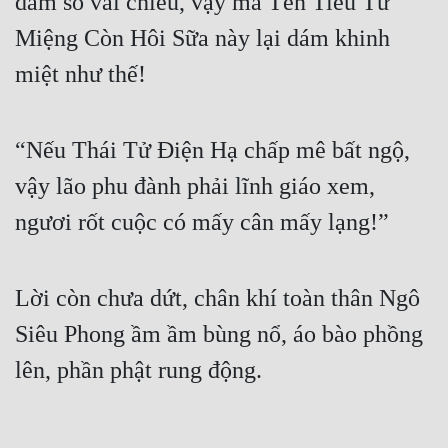
dám so vài chiêu, vậy mà Tên Tiểu Tử
Cổ Đại
Miệng Còn Hôi Sữa này lại dám khinh
Du Hí
miệt như thế!
Dã Sử
Dị Giới
“Nếu Thái Tử Điện Hạ chấp mê bất ngộ,
Dị Năng
vậy lão phu đành phải lĩnh giáo xem,
Gia Đấu
ngươi rốt cuộc có mấy cân mấy lạng!”
Góc Nhìn Nam
Lời còn chưa dứt, chân khí toàn thân Ngô
Góc Nhìn Nữ
Siêu Phong ầm ầm bùng nổ, áo bào phồng
Huyền Huyễn
lên, phần phật rung động.
Huyền Nghi
Huyền Ảo