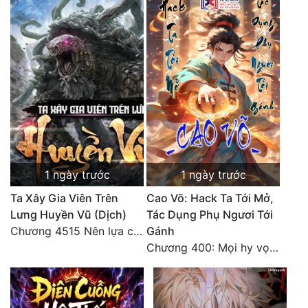
Đô Thị
Đông Phương
Đông Phương Huyền Huyễn
Đồng Nhân
Cẩu Đạo Trường Sinh
Ngự Thú
1 ngày trước
1 ngày trước
Ta Xây Gia Viên Trên
Cao Võ: Hack Ta Tới Mở,
Truyện Nam
Lưng Huyền Vũ (Dịch)
Tác Dụng Phụ Ngươi Tới
Truyện Nữ
Chương 4515 Nên lựa chọn như thế nào?
Gánh
Chương 400: Mọi hy vọng đặt trên Tô Mặc!
Vô Địch Lưu
Xây Dựng Thế Lực
Đam Mỹ