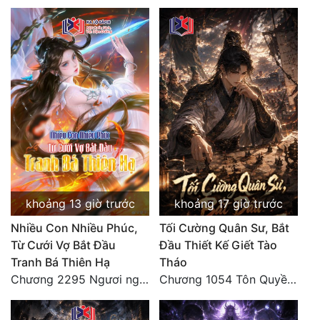
Quân Sự
Sảng Văn
Sắc
Sủng
Thanh Xuân
Tiên Hiệp
Tiểu Thuyết
khoảng 13 giờ trước
khoảng 17 giờ trước
Trinh Thám
Nhiều Con Nhiều Phúc,
Tối Cường Quân Sư, Bắt
Từ Cưới Vợ Bắt Đầu
Đầu Thiết Kế Giết Tào
Triều Đấu
Tranh Bá Thiên Hạ
Tháo
Chương 2295 Ngươi nghĩ chuyện Đại Viêm tiên triều làm có thể giấu được thiên hạ sao?
Chương 1054 Tôn Quyền mưu nghịch, bí văn kinh thiên (2/2)
Trùng Sinh
Trọng Sinh