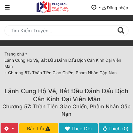
Đăng nhập
Trang
Chủ
Mới
Cập
Nhật
Trang chủ
»
(current)
Lãnh Cung Hộ Vệ, Bắt Đầu Đánh Dấu Dịch Cân Kinh Đại Viên
BXH
Mãn
»
Chương 57: Thần Tiên Giao Chiến, Phàm Nhân Gặp Nạn
Thể Loại
Lãnh Cung Hộ Vệ, Bắt Đầu Đánh Dấu Dịch
Tất Cả
Cân Kinh Đại Viên Mãn
Chương 57: Thần Tiên Giao Chiến, Phàm Nhân Gặp
Truyện Mới Ra
Nạn
Hoàn Thành
Báo Lỗi
Theo Dõi
Thích (
0
)