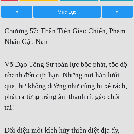
Free
Mục Lục
Hậu Cung
Chương 57: Thần Tiên Giao Chiến, Phàm
Truyện Convert
Nhân Gặp Nạn
Truyện Dịch
Truyện Nhập Môn
Võ Đạo Tông Sư toàn lực bộc phát, tốc độ
Truyện ngắn
nhanh đến cực hạn. Những nơi hắn lướt
Xa Lộ Dịch
qua, hư không dường như cũng bị xé rách,
phát ra từng tràng âm thanh rít gào chói
Cung Đấu
tai!
Cạnh Kỹ
Cổ Tiên Hiệp
Đối diện một kích hủy thiên diệt địa ấy,