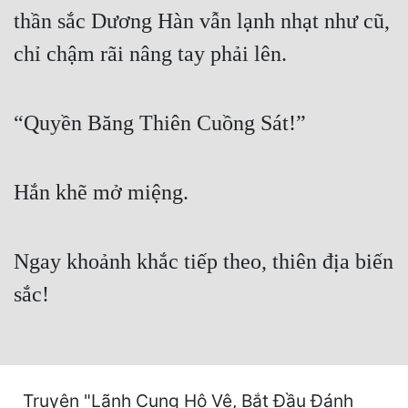
Cổ Đại
thần sắc Dương Hàn vẫn lạnh nhạt như cũ,
Du Hí
chỉ chậm rãi nâng tay phải lên.
Dã Sử
“Quyền Băng Thiên Cuồng Sát!”
Dị Giới
Dị Năng
Hắn khẽ mở miệng.
Gia Đấu
Góc Nhìn Nam
Ngay khoảnh khắc tiếp theo, thiên địa biến
Góc Nhìn Nữ
sắc!
Huyền Huyễn
Huyền Nghi
Huyền Ảo
Truyện "Lãnh Cung Hộ Vệ, Bắt Đầu Đánh