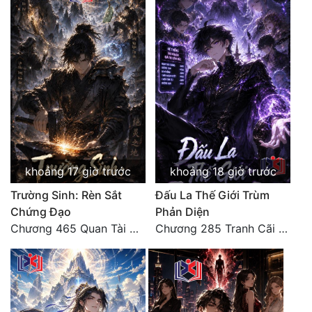
Tu Chân
Tu Tiên
Tội Phạm
Vô Địch
Võ Hiệp
Võng Du
khoảng 17 giờ trước
khoảng 18 giờ trước
Xuyên Không
Trường Sinh: Rèn Sắt
Đấu La Thế Giới Trùm
Xuyên Nhanh
Chứng Đạo
Phản Diện
Chương 465 Quan Tài Hé Một Khe, Tro Xám Khóa Thiên Kiêu
Chương 285 Tranh Cãi Giữa Sư Đồ
Xuyên Sách
Xuyên Thư
Điền Văn