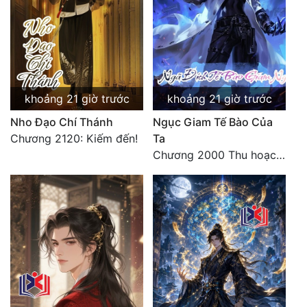
Đẹp
Đẹp Hiệp
Tính Cách Nhân Vật :
khoảng 21 giờ trước
khoảng 21 giờ trước
Cơ Trí
Nho Đạo Chí Thánh
Ngục Giam Tế Bào Của
Chương 2120: Kiếm đến!
Ta
Sát Phạt Quyết Đoán
Chương 2000 Thu hoạch ngoài ý muốn
Vô Sỉ
Điềm Đạm