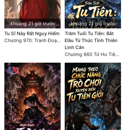
khoảng 21 giờ trước
khoảng 21 giờ trước
Tu Sĩ Này Rất Nguy Hiểm
Trăm Tuổi Tu Tiên: Bắt
Chương 970: Tranh Đoạt Phó Cung Chủ
Đầu Từ Thức Tỉnh Thiên
Linh Căn
Chương 860 Tử Hư Tiên Thành!