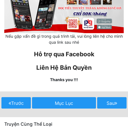
Mưu Mô
Mạt Thế
Mỹ Thực
Nếu gặp vấn đề gì trong quá trình tải, vui lòng liên hệ cho mình
qua link sau nhé
Ngôn Tình
Hỗ trợ qua Facebook
Ngược
Liên Hệ Bản Quyền
Nữ Cường
Nữ Phụ
Thanks you !!!
Phong Thủy - Tâm Linh
Phương Tây
Trước
Mục Lục
Sau
Phản Phái
Truyện Cùng Thể Loại
Quan Trường