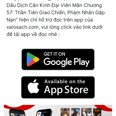
Hài Hước
Dấu Dịch Cân Kinh Đại Viên Mãn Chương
57: Thần Tiên Giao Chiến, Phàm Nhân Gặp
Hệ Thống
Nạn" hiện chỉ hỗ trợ đọc trên app của
Học Đường
xalosach.com, vui lòng click vào link dưới
Khoa Huyễn
để tải app về đọc nhé :
Khoa Huyễn Không Gian
Kinh Dị
Kiếm Hiệp
Kỳ Huyễn
Kỳ Ảo
Linh Dị
Làm Giàu
Lịch Sử