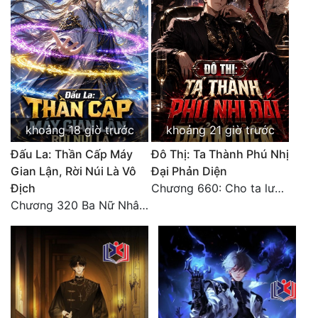
Đô Thị
Đông Phương
Đông Phương Huyền Huyễn
Đồng Nhân
khoảng 18 giờ trước
khoảng 21 giờ trước
Cẩu Đạo Trường Sinh
Đấu La: Thần Cấp Máy
Đô Thị: Ta Thành Phú Nhị
Gian Lận, Rời Núi Là Vô
Đại Phản Diện
Ngự Thú
Địch
Chương 660: Cho ta lưu lại
Truyện Nam
Chương 320 Ba Nữ Nhân Ghen Tuông Lẫn Nhau
Truyện Nữ
Vô Địch Lưu
Xây Dựng Thế Lực
Đam Mỹ