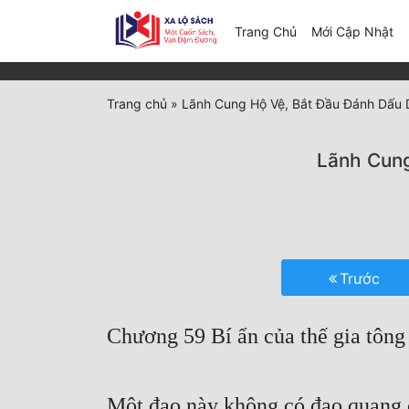
(c
Trang Chủ
Mới Cập Nhật
Trang chủ
»
Lãnh Cung Hộ Vệ, Bắt Đầu Đánh Dấu D
Lãnh Cung
Trước
Chương 59 Bí ẩn của thế gia tôn
Một đao này không có đao quang cụ