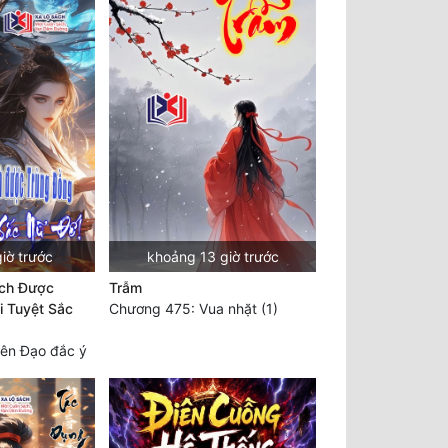
iờ trước
khoảng 13 giờ trước
ạch Được
Trẫm
i Tuyệt Sắc
Chương 475: Vua nhặt (1)
ên Đạo đắc ý