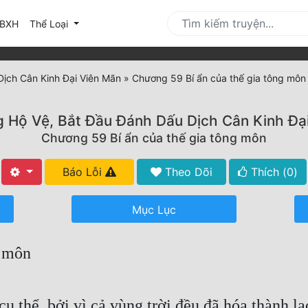
urrent)
BXH
Thể Loại
ịch Cân Kinh Đại Viên Mãn
»
Chương 59 Bí ẩn của thế gia tông môn
 Hộ Vệ, Bắt Đầu Đánh Dấu Dịch Cân Kinh Đạ
Chương 59 Bí ẩn của thế gia tông môn
Báo Lỗi
Theo Dõi
Thích (
0
)
Mục Lục
g môn
 thể, bởi vì cả vùng trời đều đã hóa thành la