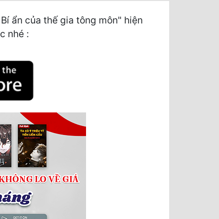
í ẩn của thế gia tông môn" hiện
c nhé :