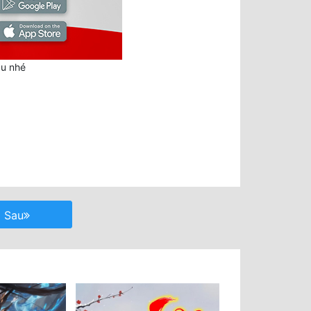
au nhé
Sau