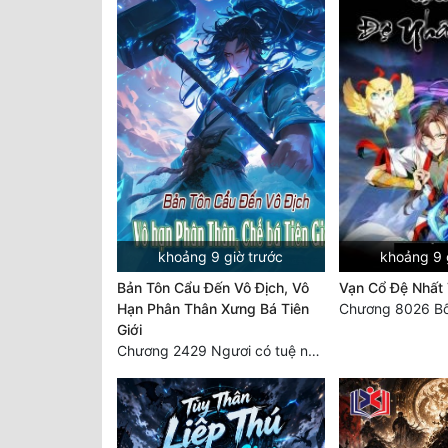
khoảng 9 giờ trước
khoảng 9 
Bản Tôn Cẩu Đến Vô Địch, Vô
Vạn Cổ Đệ Nhất
Hạn Phân Thân Xưng Bá Tiên
Chương 8026 Bố
Giới
Chương 2429 Ngươi có tuệ nhãn? Ta có...