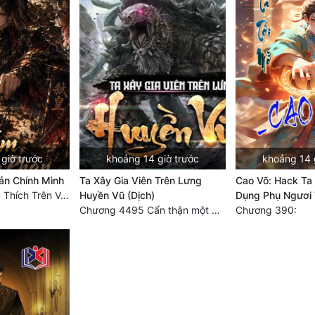
giờ trước
khoảng 14 giờ trước
khoảng 14 
ản Chính Mình
Ta Xây Gia Viên Trên Lưng
Cao Võ: Hack Ta 
Chương 100: Ám Thích Trên Vân Sơn
Huyền Vũ (Dịch)
Dụng Phụ Ngươi 
Chương 4495 Cẩn thận một chút vẫn là tốt.
Chương 390: