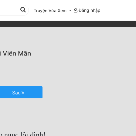
Đăng nhập
Truyện Vừa Xem
i Viên Mãn
Sau
o ngục lôi đình!