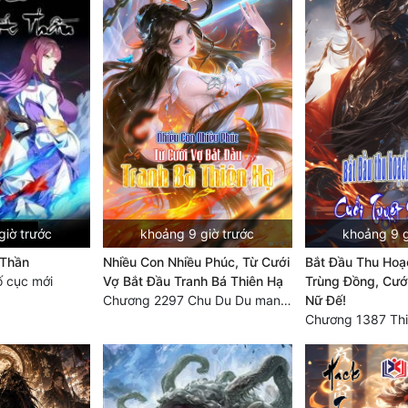
giờ trước
khoảng 9 giờ trước
khoảng 9 g
 Thần
Nhiều Con Nhiều Phúc, Từ Cưới
Bắt Đầu Thu Ho
 cục mới
Vợ Bắt Đầu Tranh Bá Thiên Hạ
Trùng Đồng, Cướ
Chương 2297 Chu Du Du mang thai
Nữ Đế!
Chương 1387 Thi