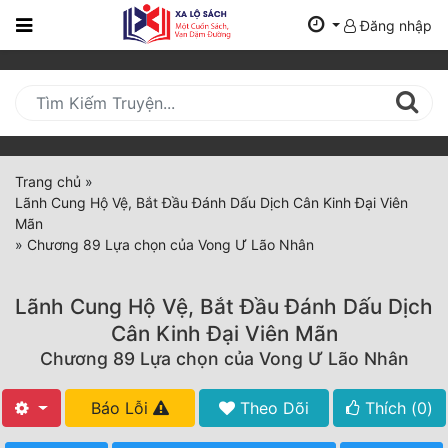
Đăng nhập
Trang
Chủ
Mới
Cập
Nhật
Trang chủ
»
(current)
Lãnh Cung Hộ Vệ, Bắt Đầu Đánh Dấu Dịch Cân Kinh Đại Viên
BXH
Mãn
»
Chương 89 Lựa chọn của Vong Ư Lão Nhân
Thể Loại
Lãnh Cung Hộ Vệ, Bắt Đầu Đánh Dấu Dịch
Tất Cả
Cân Kinh Đại Viên Mãn
Chương 89 Lựa chọn của Vong Ư Lão Nhân
Truyện Mới Ra
Hoàn Thành
Báo Lỗi
Theo Dõi
Thích (
0
)