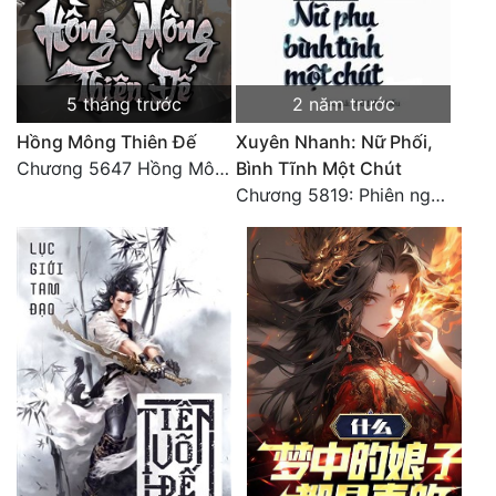
Đô Thị
Đông Phương
5 tháng trước
2 năm trước
Đông Phương Huyền Huyễn
Hồng Mông Thiên Đế
Xuyên Nhanh: Nữ Phối,
Đồng Nhân
Chương 5647 Hồng Mông Thiên Đế (HẾT)
Bình Tĩnh Một Chút
Chương 5819: Phiên ngoại: Trở lại STARS [HẾT]
Cẩu Đạo Trường Sinh
Ngự Thú
Truyện Nam
Truyện Nữ
Vô Địch Lưu
Xây Dựng Thế Lực
Đam Mỹ