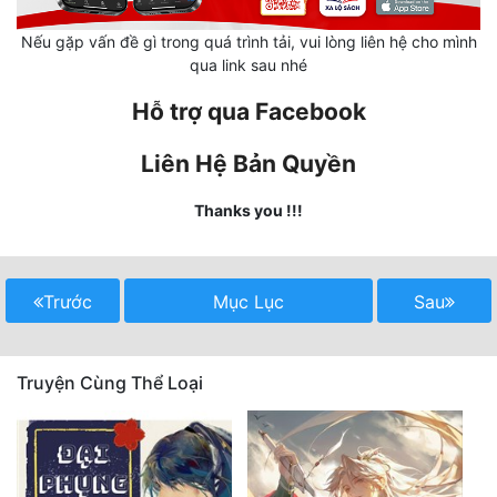
Nếu gặp vấn đề gì trong quá trình tải, vui lòng liên hệ cho mình
Mưu Mô
qua link sau nhé
Mạt Thế
Hỗ trợ qua Facebook
Mỹ Thực
Liên Hệ Bản Quyền
Ngôn Tình
Thanks you !!!
Ngược
Nữ Cường
Trước
Mục Lục
Sau
Nữ Phụ
Phong Thủy - Tâm Linh
Truyện Cùng Thể Loại
Phương Tây
Phản Phái
Quan Trường