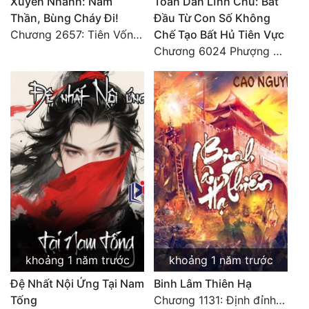
Xuyên Nhanh: Nam
Toàn Dân Lĩnh Chủ: Bắt
Thần, Bùng Cháy Đi!
Đầu Từ Con Số Không
Chương 2657: Tiên Vốn Vô Lương (15). HẾT.
Chế Tạo Bất Hủ Tiên Vực
Chương 6024 Phượng Tổ giúp ta! Mở lại luân hồi!
khoảng 1 năm trước
khoảng 1 năm trước
Đệ Nhất Nội Ứng Tại Nam
Binh Lâm Thiên Hạ
Tống
Chương 1131: Định đỉnh thiên hạ (HẾT)