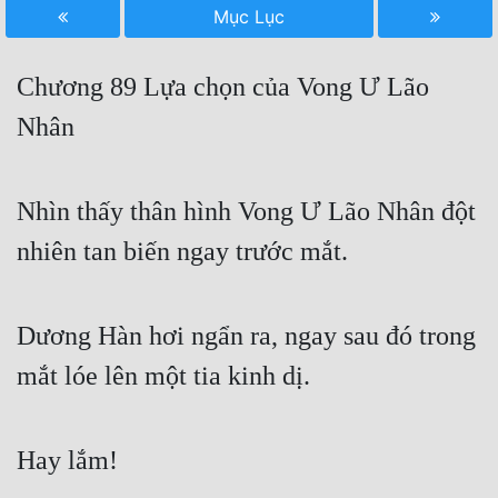
Mục Lục
Free
Hậu Cung
Chương 89 Lựa chọn của Vong Ư Lão
Truyện Convert
Nhân
Truyện Dịch
Nhìn thấy thân hình Vong Ư Lão Nhân đột
Truyện Nhập Môn
nhiên tan biến ngay trước mắt.
Truyện ngắn
Xa Lộ Dịch
Dương Hàn hơi ngẩn ra, ngay sau đó trong
mắt lóe lên một tia kinh dị.
Cung Đấu
Cạnh Kỹ
Hay lắm!
Cổ Tiên Hiệp