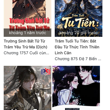
Tu Chân
Tu Tiên
Tội Phạm
khoảng 1 năm trước
khoảng 20 giờ trước
Vô Địch
Trường Sinh Bất Tử Từ
Trăm Tuổi Tu Tiên: Bắt
Võ Hiệp
Trảm Yêu Trừ Ma (Dịch)
Đầu Từ Thức Tỉnh Thiên
Chương 1757 Cuối cùng được bình tĩnh (hết)
Linh Căn
Võng Du
Chương 875 Đệ 7 Biến Thánh Long Biến!
Xuyên Không
Xuyên Nhanh
Xuyên Sách
Xuyên Thư
Điền Văn