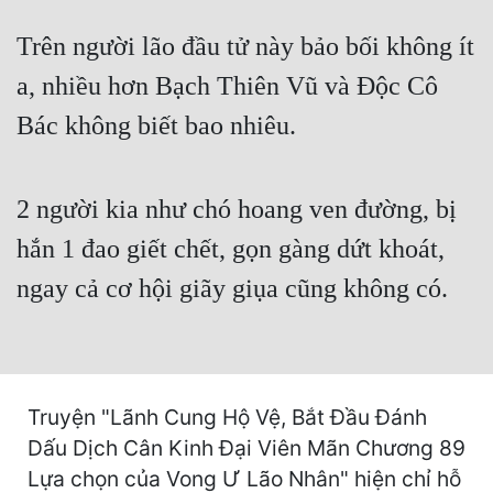
Cổ Đại
Trên người lão đầu tử này bảo bối không ít
Du Hí
a, nhiều hơn Bạch Thiên Vũ và Độc Cô
Dã Sử
Bác không biết bao nhiêu.
Dị Giới
Dị Năng
2 người kia như chó hoang ven đường, bị
Gia Đấu
hắn 1 đao giết chết, gọn gàng dứt khoát,
Góc Nhìn Nam
ngay cả cơ hội giãy giụa cũng không có.
Góc Nhìn Nữ
Huyền Huyễn
Huyền Nghi
Truyện "Lãnh Cung Hộ Vệ, Bắt Đầu Đánh
Dấu Dịch Cân Kinh Đại Viên Mãn Chương 89
Huyền Ảo
Lựa chọn của Vong Ư Lão Nhân" hiện chỉ hỗ