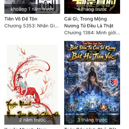
khoảng 1 năm trước
4 tháng trước
Đẹp
Tiên Võ Đế Tôn
Cái Gì, Trong Mộng
Đẹp Hiệp
Chương 5353: Nhân Gian Đạo (Đại kết cục) (2)
Nương Tử Đều Là Thật
Chương 1384: Minh giới cực độc
Tính Cách Nhân Vật :
Cơ Trí
Sát Phạt Quyết Đoán
Vô Sỉ
Điềm Đạm
2 năm trước
3 tháng trước