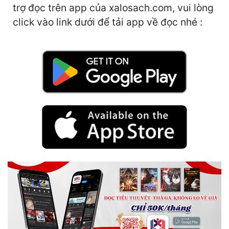
Hài Hước
trợ đọc trên app của xalosach.com, vui lòng
click vào link dưới để tải app về đọc nhé :
Hệ Thống
Học Đường
Khoa Huyễn
Khoa Huyễn Không Gian
Kinh Dị
Kiếm Hiệp
Kỳ Huyễn
Kỳ Ảo
Linh Dị
Làm Giàu
Lịch Sử