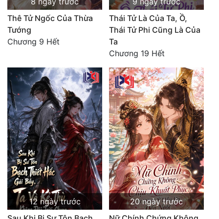
8 ngày trước
9 ngày trước
Thê Tử Ngốc Của Thừa
Thái Tử Là Của Ta, Ồ,
Tướng
Thái Tử Phi Cũng Là Của
Chương 9 Hết
Ta
Chương 19 Hết
12 ngày trước
20 ngày trước
Sau Khi Bị Sư Tôn Bạch
Nữ Chính Chứng Không