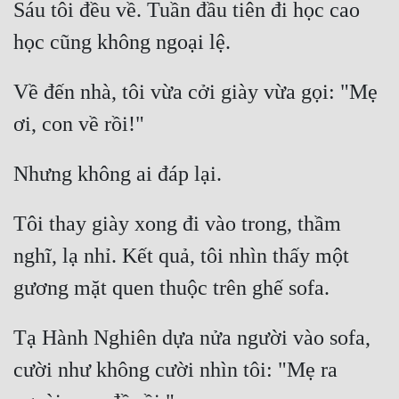
Sáu tôi đều về. Tuần đầu tiên đi học cao 
Đô Thị
Đông Phương
Đông Phương Huyền Huyễn
Về đến nhà, tôi vừa cởi giày vừa gọi: "Mẹ 
Đồng Nhân
Cẩu Đạo Trường Sinh
Tôi thay giày xong đi vào trong, thầm 
Ngự Thú
nghĩ, lạ nhỉ. Kết quả, tôi nhìn thấy một 
Truyện Nam
Truyện Nữ
Vô Địch Lưu
Tạ Hành Nghiên dựa nửa người vào sofa, 
Xây Dựng Thế Lực
cười như không cười nhìn tôi: "Mẹ ra 
Đam Mỹ