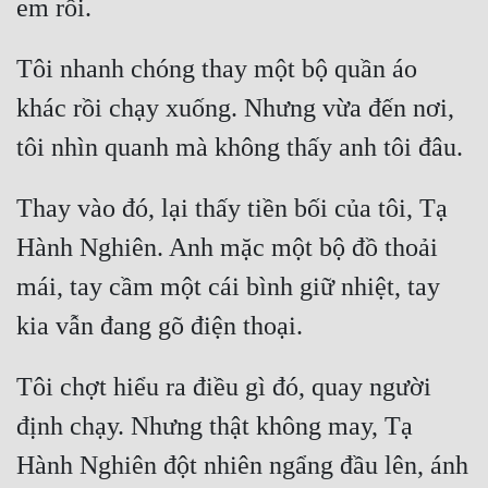
Hài Hước
Hệ Thống
Tôi nhanh chóng thay một bộ quần áo 
Học Đường
khác rồi chạy xuống. Nhưng vừa đến nơi, 
Khoa Huyễn
Khoa Huyễn Không Gian
Thay vào đó, lại thấy tiền bối của tôi, Tạ 
Kinh Dị
Hành Nghiên. Anh mặc một bộ đồ thoải 
Kiếm Hiệp
mái, tay cầm một cái bình giữ nhiệt, tay 
Kỳ Huyễn
Kỳ Ảo
Tôi chợt hiểu ra điều gì đó, quay người 
Linh Dị
định chạy. Nhưng thật không may, Tạ 
Làm Giàu
Hành Nghiên đột nhiên ngẩng đầu lên, ánh 
Lịch Sử