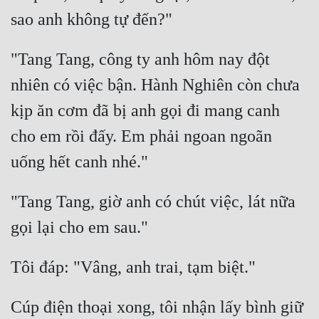
Quân Sự
Sảng Văn
"Tang Tang, công ty anh hôm nay đột 
Sắc
nhiên có việc bận. Hành Nghiên còn chưa 
Sủng
kịp ăn cơm đã bị anh gọi đi mang canh 
cho em rồi đấy. Em phải ngoan ngoãn 
Thanh Xuân
Tiên Hiệp
Tiểu Thuyết
"Tang Tang, giờ anh có chút việc, lát nữa 
Trinh Thám
Triều Đấu
Trùng Sinh
Cúp điện thoại xong, tôi nhận lấy bình giữ 
Trọng Sinh