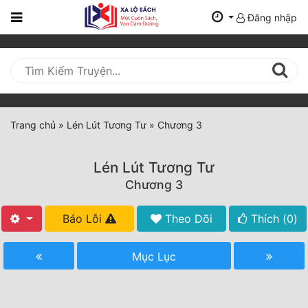
Đăng nhập
Trang
Chủ
Mới
Cập
Nhật
Trang chủ
»
Lén Lút Tương Tư
»
Chương 3
(current)
BXH
Lén Lút Tương Tư
Thể Loại
Chương 3
Báo Lỗi
Theo Dõi
Thích (
0
)
Tất Cả
Truyện Mới Ra
Mục Lục
Hoàn Thành