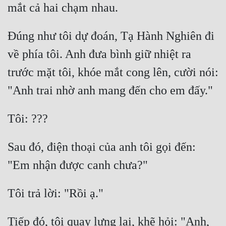
Mưu Mô
Đúng như tôi dự đoán, Tạ Hành Nghiên đi 
Mạt Thế
về phía tôi. Anh đưa bình giữ nhiệt ra 
Mỹ Thực
trước mặt tôi, khóe mắt cong lên, cười nói: 
Ngôn Tình
Ngược
Nữ Cường
Nữ Phụ
Sau đó, điện thoại của anh tôi gọi đến: 
Phong Thủy - Tâm Linh
Phương Tây
Phản Phái
Tiếp đó, tôi quay lưng lại, khẽ hỏi: "Anh, 
Quan Trường