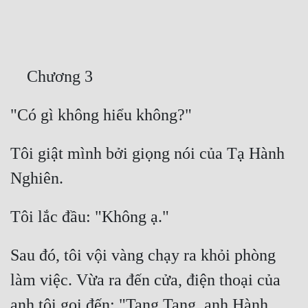
Free
Hậu Cung
Truyện Convert
Truyện Dịch
Truyện Nhập Môn
Tôi giật mình bởi giọng nói của Tạ Hành 
Truyện ngắn
Xa Lộ Dịch
Cung Đấu
Sau đó, tôi vội vàng chạy ra khỏi phòng 
Cạnh Kỹ
làm việc. Vừa ra đến cửa, điện thoại của 
Cổ Tiên Hiệp
anh tôi gọi đến: "Tang Tang, anh Hành 