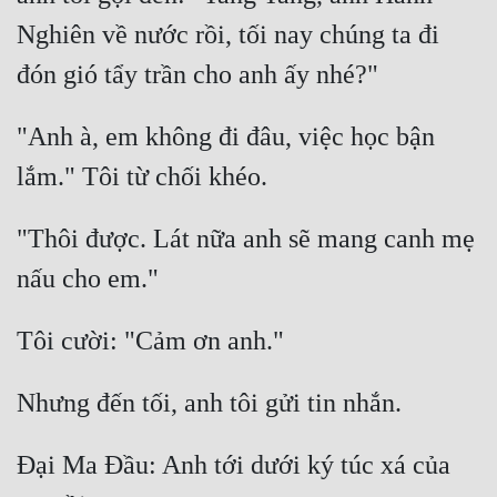
Cổ Đại
Nghiên về nước rồi, tối nay chúng ta đi 
Du Hí
Dã Sử
"Anh à, em không đi đâu, việc học bận 
Dị Giới
Dị Năng
"Thôi được. Lát nữa anh sẽ mang canh mẹ 
Gia Đấu
Góc Nhìn Nam
Góc Nhìn Nữ
Huyền Huyễn
Huyền Nghi
Huyền Ảo
Đại Ma Đầu: Anh tới dưới ký túc xá của 