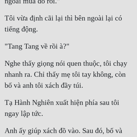
Đẹp
Tôi vừa định cãi lại thì bên ngoài lại có 
Đẹp Hiệp
Tính Cách Nhân Vật :
Cơ Trí
Nghe thấy giọng nói quen thuộc, tôi chạy 
Sát Phạt Quyết Đoán
nhanh ra. Chỉ thấy mẹ tôi tay không, còn 
Vô Sỉ
Điềm Đạm
Tạ Hành Nghiên xuất hiện phía sau tôi 
Anh ấy giúp xách đồ vào. Sau đó, bố và 