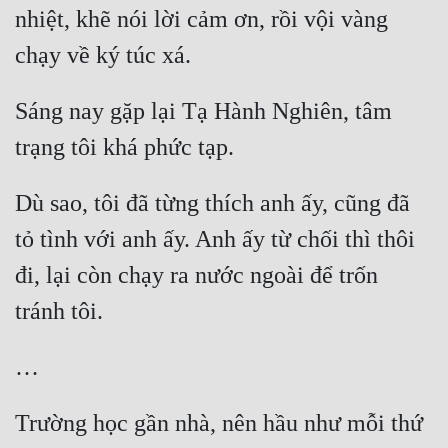
nhiệt, khẽ nói lời cảm ơn, rồi vội vàng 
Tu Chân
Tu Tiên
Tội Phạm
Sáng nay gặp lại Tạ Hành Nghiên, tâm 
Vô Địch
Võ Hiệp
Dù sao, tôi đã từng thích anh ấy, cũng đã 
Võng Du
tỏ tình với anh ấy. Anh ấy từ chối thì thôi 
Xuyên Không
đi, lại còn chạy ra nước ngoài để trốn 
Xuyên Nhanh
Xuyên Sách
Xuyên Thư
Trường học gần nhà, nên hầu như mỗi thứ 
Điền Văn