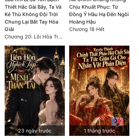
Thiết Hắc Gài Bẫy, Ta Và
Chịu Khuất Phục: Từ
Kẻ Thù Không Đội Trời
Đồng Ý Hầu Hạ Đến Ngôi
Chung Lại Bắt Tay Hòa
Hoàng Hậu
Giải
Chương 18 Hết
Chương 20: Lôi Hỏa Trường Minh (Hết)
23 ngày trước
1 tháng trước