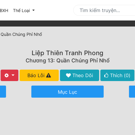
urrent)
BXH
Thể Loại
 Quần Chúng Phỉ Nhổ
Liệp Thiên Tranh Phong
Chương 13: Quần Chúng Phỉ Nhổ
Báo Lỗi
Theo Dõi
Thích (
0
)
Mục Lục