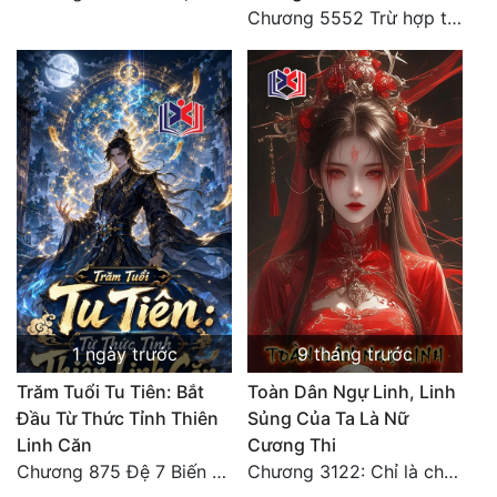
Chương 5552 Trừ hợp tác, không còn cách nào khác!
1 ngày trước
9 tháng trước
Trăm Tuổi Tu Tiên: Bắt
Toàn Dân Ngự Linh, Linh
Đầu Từ Thức Tỉnh Thiên
Sủng Của Ta Là Nữ
Linh Căn
Cương Thi
Chương 875 Đệ 7 Biến Thánh Long Biến!
Chương 3122: Chỉ là chút bọt nước! Điều kiện và tài liệu!**