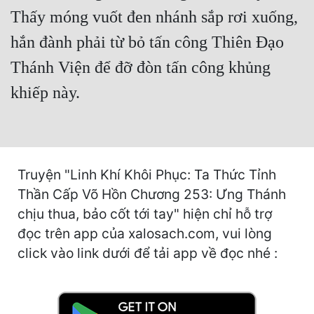
Hài Hước
Thấy móng vuốt đen nhánh sắp rơi xuống,
Hệ Thống
hắn đành phải từ bỏ tấn công Thiên Đạo
Học Đường
Thánh Viện để đỡ đòn tấn công khủng
Khoa Huyễn
khiếp này.
Khoa Huyễn Không Gian
Kinh Dị
Truyện "Linh Khí Khôi Phục: Ta Thức Tỉnh
Kiếm Hiệp
Thần Cấp Võ Hồn Chương 253: Ưng Thánh
Kỳ Huyễn
chịu thua, bảo cốt tới tay" hiện chỉ hỗ trợ
Kỳ Ảo
đọc trên app của xalosach.com, vui lòng
click vào link dưới để tải app về đọc nhé :
Linh Dị
Làm Giàu
Lịch Sử