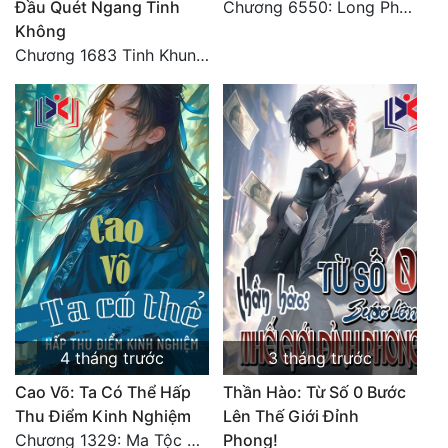
Đầu Quét Ngang Tinh
Chương 6550: Long Phượng Thần Trận
Không
Chương 1683 Tinh Khung Võ Thánh (Hết)
4 tháng trước
3 tháng trước
Cao Võ: Ta Có Thể Hấp
Thần Hào: Từ Số 0 Bước
Thu Điểm Kinh Nghiệm
Lên Thế Giới Đỉnh
Chương 1329: Ma Tộc đại công chúa Thương Nguyệt
Phong!