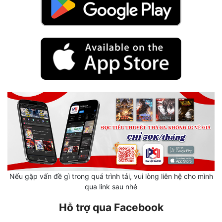
Mưu Mô
Mạt Thế
Mỹ Thực
Ngôn Tình
Ngược
Nữ Cường
Nữ Phụ
Phong Thủy - Tâm Linh
Nếu gặp vấn đề gì trong quá trình tải, vui lòng liên hệ cho mình
Phương Tây
qua link sau nhé
Phản Phái
Hỗ trợ qua Facebook
Quan Trường