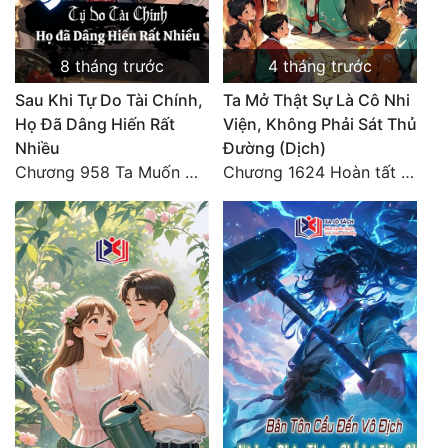
Tu Chân
Tu Tiên
8 tháng trước
4 tháng trước
Sau Khi Tự Do Tài Chính,
Ta Mở Thật Sự Là Cô Nhi
Tội Phạm
Họ Đã Dâng Hiến Rất
Viện, Không Phải Sát Thủ
Vô Địch
Nhiều
Đường (Dịch)
Chương 958 Ta Muốn Cùng Các Cô Vĩnh Viễn Ở Bên Nhau (2) Hết
Chương 1624 Hoàn tất cảm nghĩ (2)
Võ Hiệp
Võng Du
Xuyên Không
Xuyên Nhanh
Xuyên Sách
Xuyên Thư
Điền Văn