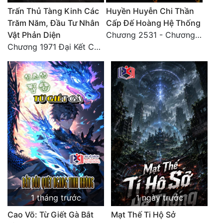
Trấn Thủ Tàng Kinh Các
Huyền Huyễn Chi Thần
Đẹp
Trăm Năm, Đầu Tư Nhân
Cấp Đế Hoàng Hệ Thống
Vật Phản Diện
Chương 2531 - Chương cuối
Đẹp Hiệp
Chương 1971 Đại Kết Cục!
Tính Cách Nhân Vật :
Cơ Trí
Sát Phạt Quyết Đoán
Vô Sỉ
Điềm Đạm
1 tháng trước
1 ngày trước
Cao Võ: Từ Giết Gà Bắt
Mạt Thế Ti Hộ Sở