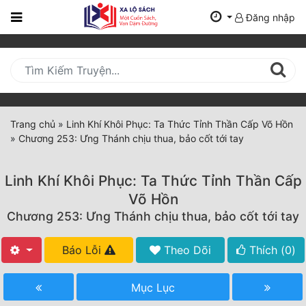
Đăng nhập
Trang
Chủ
Mới
Cập
Nhật
Trang chủ
»
Linh Khí Khôi Phục: Ta Thức Tỉnh Thần Cấp Võ Hồn
(current)
»
Chương 253: Ưng Thánh chịu thua, bảo cốt tới tay
BXH
Thể Loại
Linh Khí Khôi Phục: Ta Thức Tỉnh Thần Cấp
Võ Hồn
Chương 253: Ưng Thánh chịu thua, bảo cốt tới tay
Tất Cả
Truyện Mới Ra
Báo Lỗi
Theo Dõi
Thích (
0
)
Hoàn Thành
Mục Lục