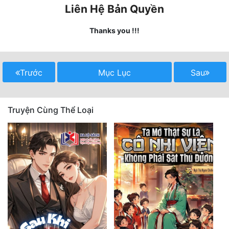
Liên Hệ Bản Quyền
Quân Sự
Thanks you !!!
Sảng Văn
Sắc
Trước
Mục Lục
Sau
Sủng
Thanh Xuân
Truyện Cùng Thể Loại
Tiên Hiệp
Tiểu Thuyết
Trinh Thám
Triều Đấu
Trùng Sinh
Trọng Sinh