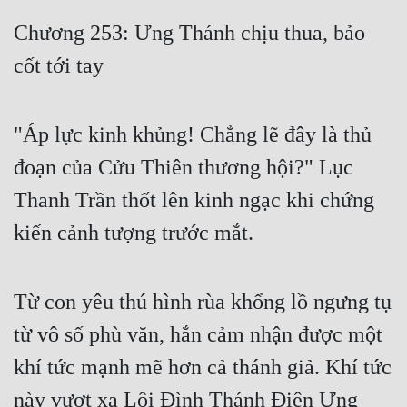
Free
Chương 253: Ưng Thánh chịu thua, bảo
cốt tới tay
Hậu Cung
Truyện Convert
"Áp lực kinh khủng! Chẳng lẽ đây là thủ
Truyện Dịch
đoạn của Cửu Thiên thương hội?" Lục
Truyện Nhập Môn
Thanh Trần thốt lên kinh ngạc khi chứng
Truyện ngắn
kiến cảnh tượng trước mắt.
Xa Lộ Dịch
Từ con yêu thú hình rùa khổng lồ ngưng tụ
Cung Đấu
từ vô số phù văn, hắn cảm nhận được một
Cạnh Kỹ
khí tức mạnh mẽ hơn cả thánh giả. Khí tức
Cổ Tiên Hiệp
này vượt xa Lôi Đình Thánh Điện Ưng