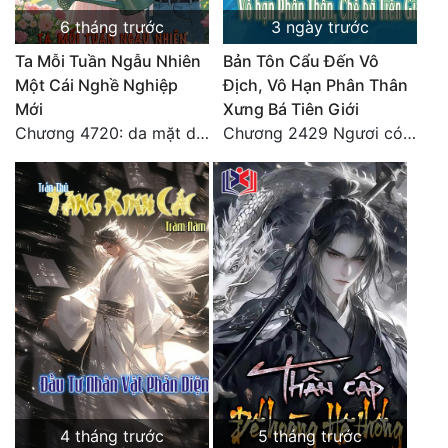
Đô Thị
6 tháng trước
3 ngày trước
Đông Phương
Ta Mỗi Tuần Ngẫu Nhiên
Bản Tôn Cẩu Đến Vô
Một Cái Nghề Nghiệp
Địch, Vô Hạn Phân Thân
Đông Phương Huyền Huyễn
Mới
Xưng Bá Tiên Giới
Chương 4720: da mặt dày
Chương 2429 Ngươi có tuệ nhãn? Ta có...
Đồng Nhân
Cẩu Đạo Trường Sinh
Ngự Thú
Truyện Nam
Truyện Nữ
Vô Địch Lưu
Xây Dựng Thế Lực
4 tháng trước
5 tháng trước
Đam Mỹ