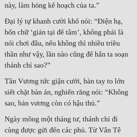
Hài Hước
này, làm hỏng kế hoạch của ta.”
Hệ Thống
Đại lý tự khanh cười khổ nói: “Điện hạ, 
Học Đường
bốn chữ ‘giản tại đế tâm’, không phải là 
Khoa Huyễn
nói chơi đâu, nếu không thì nhiều triều 
Khoa Huyễn Không Gian
thần như vậy, lần nào cũng để hắn ta soạn 
Kinh Dị
thánh chỉ sao?”
Kiếm Hiệp
Tần Vương tức giận cười, bàn tay to lớn 
Kỳ Huyễn
siết chặt bàn án, nghiến răng nói: “Không 
Kỳ Ảo
sao, bản vương còn có hậu thủ.”
Linh Dị
Ngày mồng một tháng tư, thánh chỉ đi 
Làm Giàu
cùng được gửi đến các phủ. Từ Vân Tê 
Lịch Sử