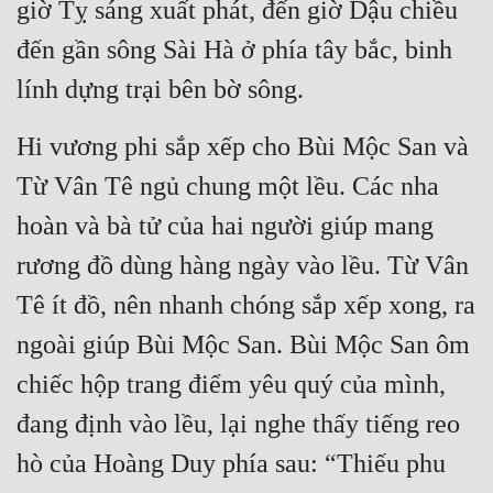
giờ Tỵ sáng xuất phát, đến giờ Dậu chiều 
Tu Chân
đến gần sông Sài Hà ở phía tây bắc, binh 
Tu Tiên
lính dựng trại bên bờ sông.
Tội Phạm
Hi vương phi sắp xếp cho Bùi Mộc San và 
Vô Địch
Từ Vân Tê ngủ chung một lều. Các nha 
Võ Hiệp
hoàn và bà tử của hai người giúp mang 
Võng Du
rương đồ dùng hàng ngày vào lều. Từ Vân 
Xuyên Không
Tê ít đồ, nên nhanh chóng sắp xếp xong, ra 
Xuyên Nhanh
ngoài giúp Bùi Mộc San. Bùi Mộc San ôm 
Xuyên Sách
chiếc hộp trang điểm yêu quý của mình, 
đang định vào lều, lại nghe thấy tiếng reo 
Xuyên Thư
hò của Hoàng Duy phía sau: “Thiếu phu 
Điền Văn