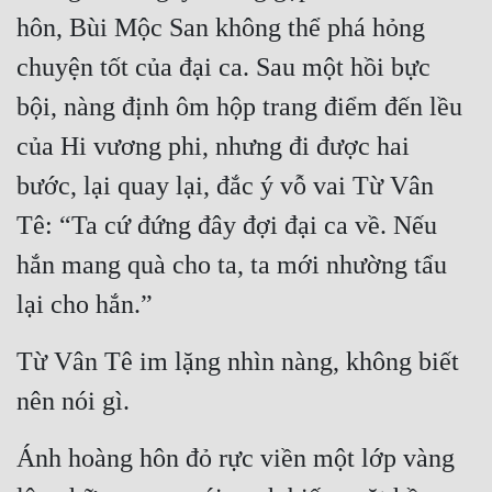
hôn, Bùi Mộc San không thể phá hỏng 
Đẹp
chuyện tốt của đại ca. Sau một hồi bực 
Đẹp Hiệp
bội, nàng định ôm hộp trang điểm đến lều 
của Hi vương phi, nhưng đi được hai 
Tính Cách Nhân Vật :
bước, lại quay lại, đắc ý vỗ vai Từ Vân 
Cơ Trí
Tê: “Ta cứ đứng đây đợi đại ca về. Nếu 
Sát Phạt Quyết Đoán
hắn mang quà cho ta, ta mới nhường tẩu 
Vô Sỉ
lại cho hắn.”
Điềm Đạm
Từ Vân Tê im lặng nhìn nàng, không biết 
nên nói gì.
Ánh hoàng hôn đỏ rực viền một lớp vàng 