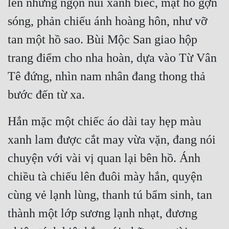
lên những ngọn núi xanh biếc, mặt hồ gợn 
sóng, phản chiếu ánh hoàng hôn, như vỡ 
tan một hồ sao. Bùi Mộc San giao hộp 
trang điểm cho nha hoàn, dựa vào Từ Vân 
Tê đứng, nhìn nam nhân đang thong thả 
bước đến từ xa.
Hắn mặc một chiếc áo dài tay hẹp màu 
xanh lam được cắt may vừa vặn, đang nói 
chuyện với vài vị quan lại bên hồ. Ánh 
chiều tà chiếu lên đuôi mày hắn, quyện 
cùng vẻ lạnh lùng, thanh tú bẩm sinh, tan 
thành một lớp sương lạnh nhạt, đương 