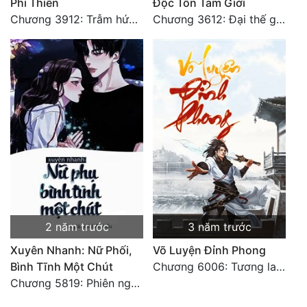
Phi Thiên
Độc Tôn Tam Giới
Chương 3912: Trẫm hứa đời này ngươi vừa lòng thỏa ý (1)
Chương 3612: Đại thế giới truyền thuyết
2 năm trước
3 năm trước
Xuyên Nhanh: Nữ Phối,
Võ Luyện Đỉnh Phong
Bình Tĩnh Một Chút
Chương 6006: Tương lai ( đại kết cục )
Chương 5819: Phiên ngoại: Trở lại STARS [HẾT]