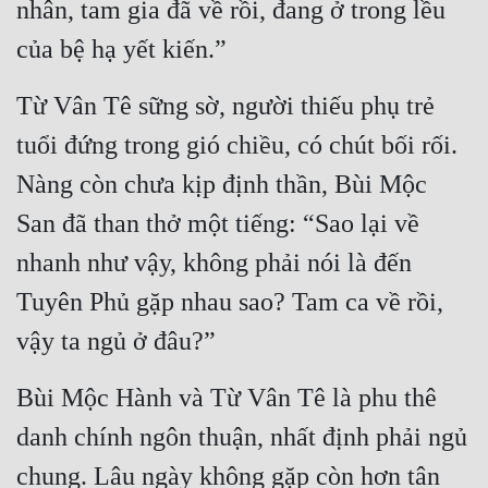
nhân, tam gia đã về rồi, đang ở trong lều 
Đô Thị
của bệ hạ yết kiến.”
Đông Phương
Từ Vân Tê sững sờ, người thiếu phụ trẻ 
Đông Phương Huyền Huyễn
tuổi đứng trong gió chiều, có chút bối rối. 
Đồng Nhân
Nàng còn chưa kịp định thần, Bùi Mộc 
San đã than thở một tiếng: “Sao lại về 
Cẩu Đạo Trường Sinh
nhanh như vậy, không phải nói là đến 
Ngự Thú
Tuyên Phủ gặp nhau sao? Tam ca về rồi, 
Truyện Nam
vậy ta ngủ ở đâu?”
Truyện Nữ
Bùi Mộc Hành và Từ Vân Tê là phu thê 
Vô Địch Lưu
danh chính ngôn thuận, nhất định phải ngủ 
Xây Dựng Thế Lực
chung. Lâu ngày không gặp còn hơn tân 
Đam Mỹ