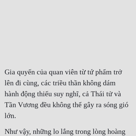
Free
Hậu Cung
Truyện Convert
Truyện Dịch
Truyện Nhập Môn
Truyện ngắn
Gia quyến của quan viên từ tứ phẩm trở 
lên đi cùng, các triều thần không dám 
Xa Lộ Dịch
hành động thiếu suy nghĩ, cả Thái tử và 
Tần Vương đều không thể gây ra sóng gió 
Cung Đấu
lớn.
Cạnh Kỹ
Cổ Tiên Hiệp
Như vậy, những lo lắng trong lòng hoàng 