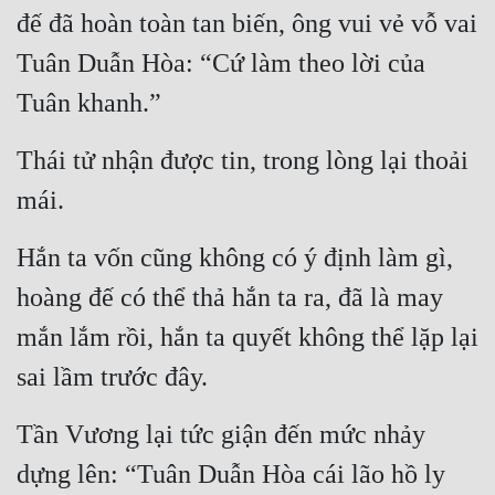
Cổ Đại
đế đã hoàn toàn tan biến, ông vui vẻ vỗ vai 
Tuân Duẫn Hòa: “Cứ làm theo lời của 
Du Hí
Tuân khanh.”
Dã Sử
Dị Giới
Thái tử nhận được tin, trong lòng lại thoải 
Dị Năng
mái.
Gia Đấu
Hắn ta vốn cũng không có ý định làm gì, 
Góc Nhìn Nam
hoàng đế có thể thả hắn ta ra, đã là may 
Góc Nhìn Nữ
mắn lắm rồi, hắn ta quyết không thể lặp lại 
Huyền Huyễn
sai lầm trước đây.
Huyền Nghi
Tần Vương lại tức giận đến mức nhảy 
Huyền Ảo
dựng lên: “Tuân Duẫn Hòa cái lão hồ ly 