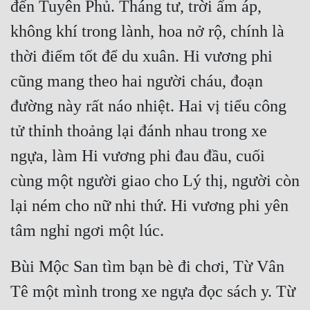
đến Tuyên Phủ. Tháng tư, trời ấm áp, 
Quân Sự
không khí trong lành, hoa nở rộ, chính là 
Sảng Văn
thời điểm tốt để du xuân. Hi vương phi 
Sắc
cũng mang theo hai người cháu, đoạn 
đường này rất náo nhiệt. Hai vị tiểu công 
Sủng
tử thỉnh thoảng lại đánh nhau trong xe 
Thanh Xuân
ngựa, làm Hi vương phi đau đầu, cuối 
Tiên Hiệp
cùng một người giao cho Lý thị, người còn 
Tiểu Thuyết
lại ném cho nữ nhi thứ. Hi vương phi yên 
Trinh Thám
tâm nghỉ ngơi một lúc.
Triều Đấu
Bùi Mộc San tìm bạn bè đi chơi, Từ Vân 
Trùng Sinh
Tê một mình trong xe ngựa đọc sách y. Từ 
Trọng Sinh