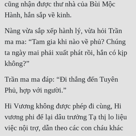
cũng nhận được thư nhà của Bùi Mộc 
Mưu Mô
Hành, hắn sắp về kinh.
Mạt Thế
Nàng vừa sắp xếp hành lý, vừa hỏi Trần 
Mỹ Thực
ma ma: “Tam gia khi nào về phủ? Chúng 
Ngôn Tình
ta ngày mai phải xuất phát rồi, hắn có kịp 
Ngược
không?”
Nữ Cường
Trần ma ma đáp: “Đi thẳng đến Tuyên 
Nữ Phụ
Phủ, hợp với người.”
Phong Thủy - Tâm Linh
Hi Vương không được phép đi cùng, Hi 
Phương Tây
vương phi để lại dâu trưởng Tạ thị lo liệu 
Phản Phái
việc nội trợ, dẫn theo các con cháu khác 
Quan Trường