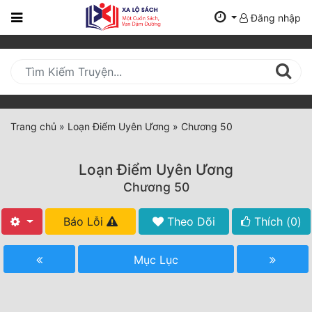
Đăng nhập
Trang
Chủ
Mới
Cập
Nhật
Trang chủ
»
Loạn Điểm Uyên Ương
»
Chương 50
(current)
BXH
Loạn Điểm Uyên Ương
Thể Loại
Chương 50
Báo Lỗi
Theo Dõi
Thích (
0
)
Tất Cả
Truyện Mới Ra
Mục Lục
Hoàn Thành