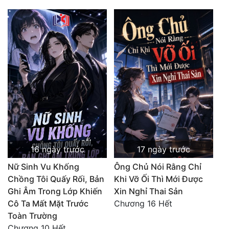
Đẹp
Đẹp Hiệp
Tính Cách Nhân Vật :
Cơ Trí
Sát Phạt Quyết Đoán
Vô Sỉ
16 ngày trước
17 ngày trước
Điềm Đạm
Nữ Sinh Vu Khống
Ông Chủ Nói Rằng Chỉ
Chồng Tôi Quấy Rối, Bản
Khi Vỡ Ối Thì Mới Được
Ghi Âm Trong Lớp Khiến
Xin Nghỉ Thai Sản
Cô Ta Mất Mặt Trước
Chương 16 Hết
Toàn Trường
Chương 10 Hết