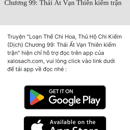
Chương 99: Thái Ất Vạn Thiên kiếm trận
Free
Hậu Cung
Truyện Convert
Truyện "Loạn Thế Chi Hoa, Thủ Hộ Chi Kiếm
Truyện Dịch
(Dịch) Chương 99: Thái Ất Vạn Thiên kiếm
trận" hiện chỉ hỗ trợ đọc trên app của
Truyện Nhập Môn
xalosach.com, vui lòng click vào link dưới
Truyện ngắn
để tải app về đọc nhé :
Xa Lộ Dịch
Cung Đấu
Cạnh Kỹ
Cổ Tiên Hiệp