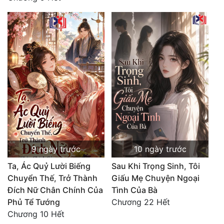
Tu Chân
Tu Tiên
Tội Phạm
Vô Địch
Võ Hiệp
Võng Du
Xuyên Không
9 ngày trước
10 ngày trước
Xuyên Nhanh
Ta, Ác Quỷ Lười Biếng
Sau Khi Trọng Sinh, Tôi
Xuyên Sách
Chuyển Thế, Trở Thành
Giấu Mẹ Chuyện Ngoại
Đích Nữ Chân Chính Của
Tình Của Bà
Xuyên Thư
Phủ Tể Tướng
Chương 22 Hết
Điền Văn
Chương 10 Hết