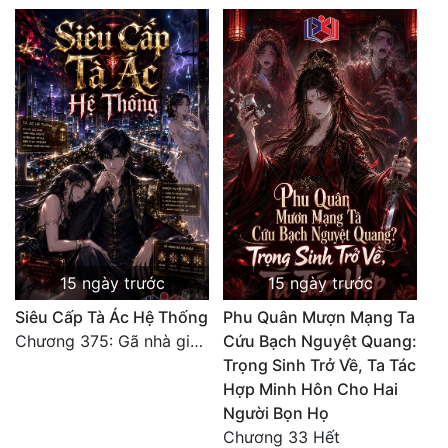
Đô Thị
Đông Phương
Đông Phương Huyền Huyễn
Đồng Nhân
Cẩu Đạo Trường Sinh
Ngự Thú
15 ngày trước
15 ngày trước
Truyện Nam
Siêu Cấp Tà Ác Hệ Thống
Phu Quân Mượn Mạng Ta
Truyện Nữ
Chương 375: Gã nhà giàu láo xược
Cứu Bạch Nguyệt Quang:
Trọng Sinh Trở Về, Ta Tác
Vô Địch Lưu
Hợp Minh Hôn Cho Hai
Xây Dựng Thế Lực
Người Bọn Họ
Chương 33 Hết
Đam Mỹ