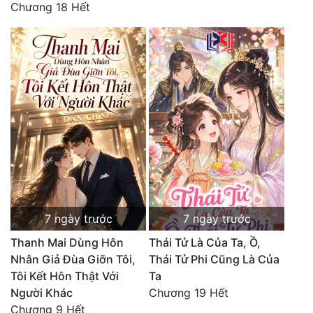
Chương 18 Hết
Quân Sự
Sảng Văn
Sắc
Sủng
Thanh Xuân
Tiên Hiệp
Tiểu Thuyết
Trinh Thám
7 ngày trước
7 ngày trước
Thanh Mai Dùng Hôn
Thái Tử Là Của Ta, Ồ,
Triều Đấu
Nhân Giả Đùa Giỡn Tôi,
Thái Tử Phi Cũng Là Của
Trùng Sinh
Tôi Kết Hôn Thật Với
Ta
Người Khác
Chương 19 Hết
Trọng Sinh
Chương 9 Hết