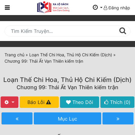
Đăng nhập
Trang
Chủ
Mới
Cập
Nhật
Trang chủ
»
Loạn Thế Chi Hoa, Thủ Hộ Chi Kiếm (Dịch)
»
(current)
Chương 99: Thái Ất Vạn Thiên kiếm trận
BXH
Thể Loại
Loạn Thế Chi Hoa, Thủ Hộ Chi Kiếm (Dịch)
Chương 99: Thái Ất Vạn Thiên kiếm trận
Tất Cả
Báo Lỗi
Theo Dõi
Thích (
0
)
Truyện Mới Ra
Mục Lục
Hoàn Thành