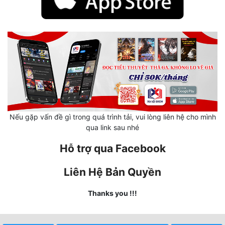
Cổ Đại
Du Hí
Dã Sử
Dị Giới
Dị Năng
Gia Đấu
Nếu gặp vấn đề gì trong quá trình tải, vui lòng liên hệ cho mình
qua link sau nhé
Góc Nhìn Nam
Hỗ trợ qua Facebook
Góc Nhìn Nữ
Huyền Huyễn
Liên Hệ Bản Quyền
Huyền Nghi
Thanks you !!!
Huyền Ảo