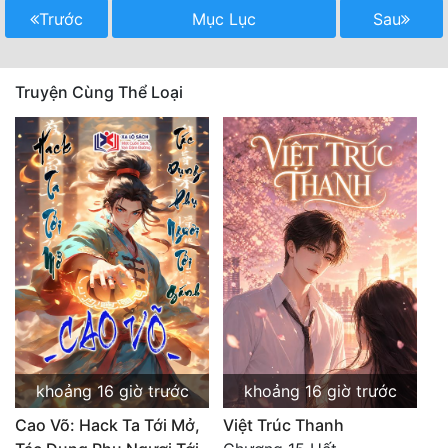
Hài Hước
Trước
Mục Lục
Sau
Hệ Thống
Học Đường
Truyện Cùng Thể Loại
Khoa Huyễn
Khoa Huyễn Không Gian
Kinh Dị
Kiếm Hiệp
Kỳ Huyễn
Kỳ Ảo
Linh Dị
khoảng 16 giờ trước
khoảng 16 giờ trước
Làm Giàu
Cao Võ: Hack Ta Tới Mở,
Việt Trúc Thanh
Lịch Sử