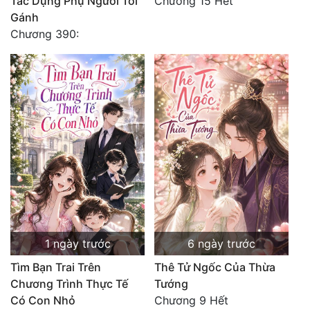
Tác Dụng Phụ Ngươi Tới
Chương 15 Hết
Gánh
Mưu Mô
Chương 390:
Mạt Thế
Mỹ Thực
Ngôn Tình
Ngược
Nữ Cường
Nữ Phụ
Phong Thủy - Tâm Linh
1 ngày trước
6 ngày trước
Phương Tây
Tìm Bạn Trai Trên
Thê Tử Ngốc Của Thừa
Phản Phái
Chương Trình Thực Tế
Tướng
Có Con Nhỏ
Chương 9 Hết
Quan Trường