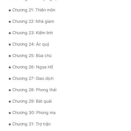
Quân Sự
Chương 21: Thiên môn
Sảng Văn
Chương 22: Nhà giam
Sắc
Chương 23: Kiếm linh
Sủng
Chương 24: Ác quỷ
Chương 25: Bùa chú
Thanh Xuân
Chương 26: Ngọa Hổ
Tiên Hiệp
Chương 27: Giao dịch
Tiểu Thuyết
Chương 28: Phong thái
Trinh Thám
Chương 29: Bát quái
Triều Đấu
Chương 30: Phong ma
Trùng Sinh
Chương 31: Trợ trận
Trọng Sinh