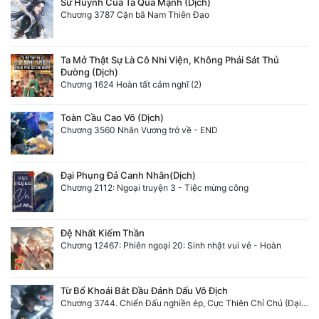
Sư Huynh Của Ta Quá Mạnh (Dịch)
Chương 3787 Cặn bã Nam Thiên Đạo
Ta Mở Thật Sự Là Cô Nhi Viện, Không Phải Sát Thủ
Đường (Dịch)
Chương 1624 Hoàn tất cảm nghĩ (2)
Toàn Cầu Cao Võ (Dịch)
Chương 3560 Nhân Vương trở về - END
Đại Phụng Đả Canh Nhân(Dịch)
Chương 2112: Ngoại truyện 3 - Tiệc mừng công
Đệ Nhất Kiếm Thần
Chương 12467: Phiên ngoại 20: Sinh nhật vui vẻ - Hoàn
Từ Bổ Khoái Bắt Đầu Đánh Dấu Vô Địch
Chương 3744. Chiến Đấu nghiền ép, Cực Thiên Chỉ Chủ (Đại Kết Cục)