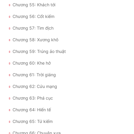
Chương 55: Khách tới
Đẹp
Chương 56: Cốt kiếm
Đẹp Hiệp
Chương 57: Tìm địch
Chương 58: Xương khô
Tính Cách Nhân Vật :
Chương 59: Trúng ảo thuật
Cơ Trí
Chương 60: Khe hở
Sát Phạt Quyết Đoán
Chương 61: Trời giáng
Vô Sỉ
Chương 62: Cứu mạng
Điềm Đạm
Chương 63: Phá cục
Chương 64: Hiến tế
Chương 65: Tứ kiếm
Chương 66: Chuyện xưa