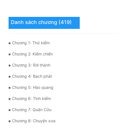
Hài Hước
Hệ Thống
Danh sách chương (419)
Học Đường
Khoa Huyễn
Chương 1: Thử kiếm
Khoa Huyễn Không Gian
Chương 2: Kiếm chiến
Kinh Dị
Chương 3: Rời thành
Kiếm Hiệp
Chương 4: Bạch phát
Kỳ Huyễn
Chương 5: Hào quang
Kỳ Ảo
Chương 6: Tình kiếm
Linh Dị
Chương 7: Quân Cửu
Làm Giàu
Chương 8: Chuyện xưa
Lịch Sử