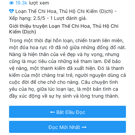
19.3k
lượt xem
Cổ Đại
Loạn Thế Chi Hoa, Thủ Hộ Chi Kiếm (Dịch)
-
Du Hí
Xếp hạng:
2.5
/
5
-
1
Lượt đánh giá.
Giới thiệu truyện Loạn Thế Chi Hoa, Thủ Hộ Chi
Dã Sử
Kiếm (Dịch)
Trong một thời đại hỗn loạn, chiến tranh liên miên,
Dị Giới
một đóa hoa rực rỡ đã nở giữa những đống đổ nát.
Dị Năng
Nàng là hiện thân của vẻ đẹp và hy vọng, nhưng
cũng là mục tiêu của những kẻ tham lam. Để bảo
Gia Đấu
vệ nàng, một thanh kiếm đã xuất hiện. Đó là thanh
kiếm của một chàng trai trẻ, người nguyện dùng cả
Góc Nhìn Nam
cuộc đời để che chở cho nàng. Câu chuyện tình
yêu của họ, giữa lúc loạn lạc, là một bản tình ca
Góc Nhìn Nữ
đầy xúc động về sự hy sinh và lòng trung thành.
Huyền Huyễn
Bắt Đầu Đọc
Huyền Nghi
Huyền Ảo
Đọc Mới Nhất