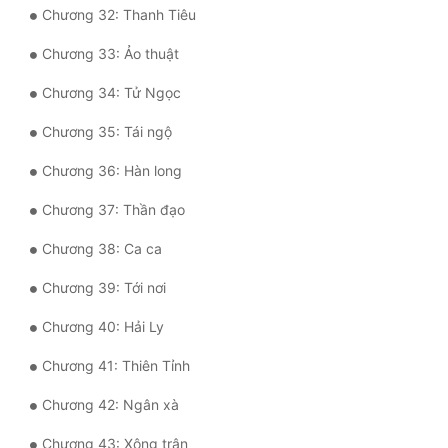
Chương 32: Thanh Tiêu
Tu Chân
Chương 33: Ảo thuật
Tu Tiên
Chương 34: Tử Ngọc
Tội Phạm
Chương 35: Tái ngộ
Vô Địch
Chương 36: Hàn long
Võ Hiệp
Chương 37: Thần đạo
Võng Du
Chương 38: Ca ca
Xuyên Không
Chương 39: Tới nơi
Xuyên Nhanh
Chương 40: Hải Ly
Xuyên Sách
Chương 41: Thiên Tỉnh
Xuyên Thư
Chương 42: Ngân xà
Điền Văn
Chương 43: Xông trận