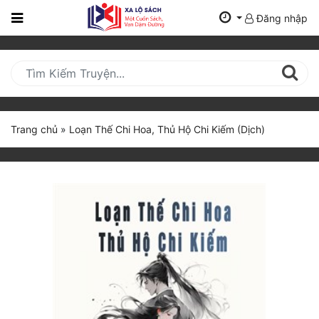
Đăng nhập
Trang
Chủ
Mới
Cập
Nhật
Trang chủ
»
Loạn Thế Chi Hoa, Thủ Hộ Chi Kiếm (Dịch)
(current)
BXH
Thể Loại
Tất Cả
Truyện Mới Ra
Hoàn Thành