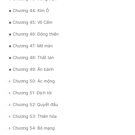
Đô Thị
Chương 44: Kim Ô
Đông Phương
Chương 45: Vô Cấm
Đông Phương Huyền Huyễn
Chương 46: Động thiên
Đồng Nhân
Chương 47: Mở màn
Chương 48: Thất tán
Cẩu Đạo Trường Sinh
Chương 49: Ăn bánh
Ngự Thú
Chương 50: Ác mộng
Truyện Nam
Chương 51: Địch tới
Truyện Nữ
Chương 52: Quyết đấu
Vô Địch Lưu
Chương 53: Thiên hỏa
Xây Dựng Thế Lực
Chương 54: Bỏ mạng
Đam Mỹ