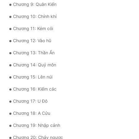
Chương 9: Quân Kiến
Mưu Mô
Chương 10: Chính khí
Mạt Thế
Chương 11: Kém cỏi
Mỹ Thực
Chương 12: Vào hũ
Ngôn Tình
Chương 13: Thần Ẩn
Ngược
Chương 14: Quỷ môn
Nữ Cường
Chương 15: Lên núi
Nữ Phụ
Chương 16: Kiếm các
Phong Thủy - Tâm Linh
Chương 17: U Đô
Phương Tây
Chương 18: A Cửu
Phản Phái
Chương 19: Nhập cảnh
Quan Trường
Chương 20: Chảy ngược